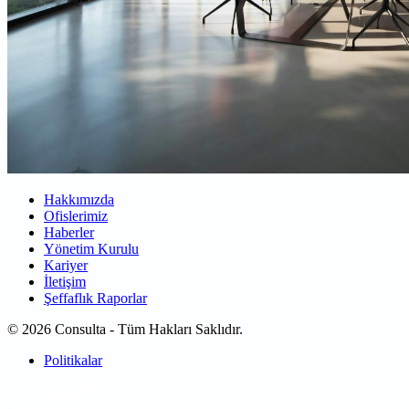
Hakkımızda
Ofislerimiz
Haberler
Yönetim Kurulu
Kariyer
İletişim
Şeffaflık Raporlar
© 2026 Consulta - Tüm Hakları Saklıdır.
Politikalar
WEB
TASARIM