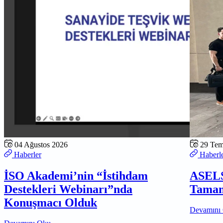
04 Ağustos 2026
29 Te
Haberler
Haberl
İSO Akademi’nin “İstihdam
ASELS
Destekleri Webinarı”nda
Tamam
Konuşmacı Olduk
Devamını