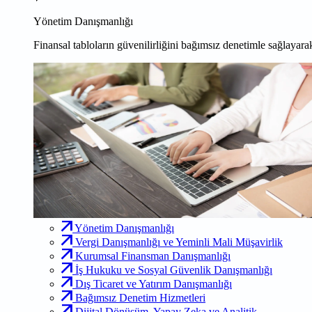
Yönetim Danışmanlığı
Finansal tabloların güvenilirliğini bağımsız denetimle sağlayarak
Yönetim Danışmanlığı
Vergi Danışmanlığı ve Yeminli Mali Müşavirlik
Kurumsal Finansman Danışmanlığı
İş Hukuku ve Sosyal Güvenlik Danışmanlığı
Dış Ticaret ve Yatırım Danışmanlığı
Bağımsız Denetim Hizmetleri
Dijital Dönüşüm, Yapay Zeka ve Analitik