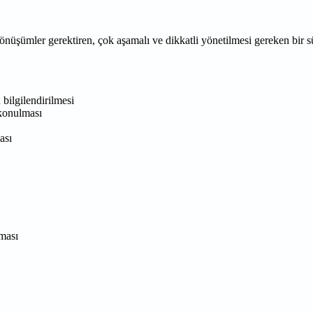
 dönüşümler gerektiren, çok aşamalı ve dikkatli yönetilmesi gereken bir 
 bilgilendirilmesi
 konulması
ası
nması