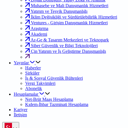
Muhasebe ve Mali Danışmanlık Hizmetleri
Yatırım ve Teşvik Danışmanlığı
İklim Değişikliği ve Sürdürülebilirlik Hizmetleri
Ventures - Girişim Danışmanlık Hizmetleri
Araştırma
Akademi
Ar-Ge & Tasarım Merkezleri ve Teknopark
Siber Güvenlik ve Bilgi Teknolojileri
Çin Yatırım ve İş Geliştirme Danışmanlığı
Yayınlar
Haberler
Sirküler
İş & Sosyal Güvenlik Bültenleri
Vergi Takvimleri
Abonelik
Hesaplamalar
Net-Brüt Maaş Hesaplama
Kıdem-İhbar Tazminati Hesaplama
Kariyer
İletişim