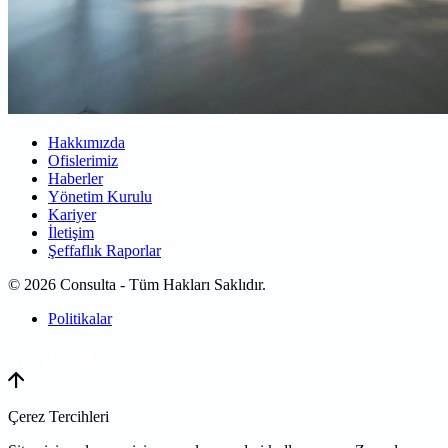
Hakkımızda
Ofislerimiz
Haberler
Yönetim Kurulu
Kariyer
İletişim
Şeffaflık Raporlar
© 2026 Consulta - Tüm Hakları Saklıdır.
Politikalar
WEB
TASARIM
Çerez Tercihleri