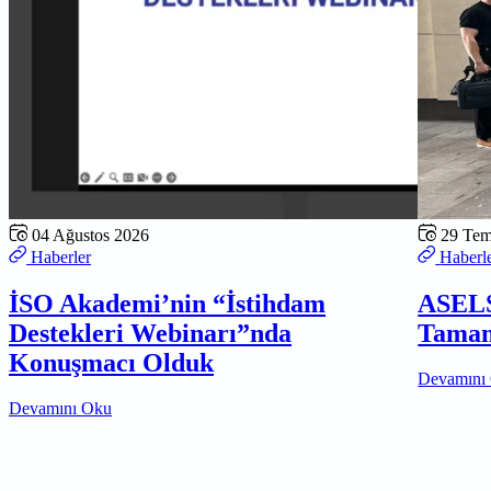
04 Ağustos 2026
29 Te
Haberler
Haberl
İSO Akademi’nin “İstihdam
ASELS
Destekleri Webinarı”nda
Tamam
Konuşmacı Olduk
Devamını
Devamını Oku