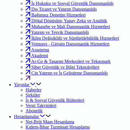
İş Hukuku ve Sosyal Güvenlik Danışmanlığı
Dış Ticaret ve Yatırım Danışmanlığı
Bağımsız Denetim Hizmetleri
Dijital Dönüşüm, Yapay Zeka ve Analitik
Muhasebe ve Mali Danışmanlık Hizmetleri
Yatırım ve Teşvik Danışmanlığı
İklim Değişikliği ve Sürdürülebilirlik Hizmetleri
Ventures - Girişim Danışmanlık Hizmetleri
Araştırma
Akademi
Ar-Ge & Tasarım Merkezleri ve Teknopark
Siber Güvenlik ve Bilgi Teknolojileri
Çin Yatırım ve İş Geliştirme Danışmanlığı
Yayınlar
Haberler
Sirküler
İş & Sosyal Güvenlik Bültenleri
Vergi Takvimleri
Abonelik
Hesaplamalar
Net-Brüt Maaş Hesaplama
Kıdem-İhbar Tazminati Hesaplama