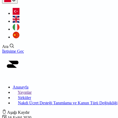
Ara
İletişime Geç
Anasayfa
Yayınlar
Sirküler
Nakdi Ücret Desteği Tanımlama ve Kanun Türü Değişikliği
Aşağı Kaydır
16 Eylül 2020