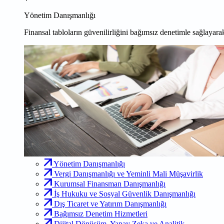
Yönetim Danışmanlığı
Finansal tabloların güvenilirliğini bağımsız denetimle sağlayarak
Yönetim Danışmanlığı
Vergi Danışmanlığı ve Yeminli Mali Müşavirlik
Kurumsal Finansman Danışmanlığı
İş Hukuku ve Sosyal Güvenlik Danışmanlığı
Dış Ticaret ve Yatırım Danışmanlığı
Bağımsız Denetim Hizmetleri
Dijital Dönüşüm, Yapay Zeka ve Analitik