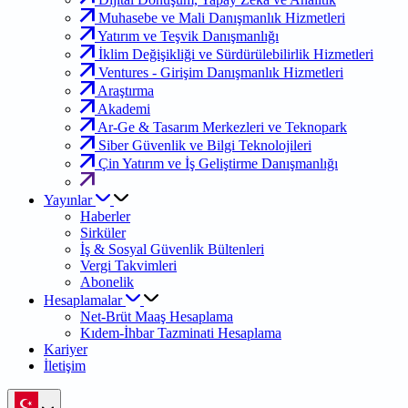
Muhasebe ve Mali Danışmanlık Hizmetleri
Yatırım ve Teşvik Danışmanlığı
İklim Değişikliği ve Sürdürülebilirlik Hizmetleri
Ventures - Girişim Danışmanlık Hizmetleri
Araştırma
Akademi
Ar-Ge & Tasarım Merkezleri ve Teknopark
Siber Güvenlik ve Bilgi Teknolojileri
Çin Yatırım ve İş Geliştirme Danışmanlığı
Yayınlar
Haberler
Sirküler
İş & Sosyal Güvenlik Bültenleri
Vergi Takvimleri
Abonelik
Hesaplamalar
Net-Brüt Maaş Hesaplama
Kıdem-İhbar Tazminati Hesaplama
Kariyer
İletişim