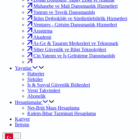
Muhasebe ve Mali Danışmanlık Hizmetleri
Yatırım ve Teşvik Danışmanlığı
İklim Değişikliği ve Sürdürülebilirlik Hizmetleri
Ventures - Girişim Danışmanlık Hizmetleri
Araştırma
Akademi
Ar-Ge & Tasarım Merkezleri ve Teknopark
Siber Güvenlik ve Bilgi Teknolojileri
Çin Yatırım ve İş Geliştirme Danışmanlığı
Yayınlar
Haberler
Sirküler
İş & Sosyal Güvenlik Bültenleri
Vergi Takvimleri
Abonelik
Hesaplamalar
Net-Brüt Maaş Hesaplama
Kıdem-İhbar Tazminati Hesaplama
Kariyer
İletişim