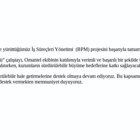
le yürüttüğümüz İş Süreçleri Yönetimi (BPM) projesini başarıyla tamam
 çalıştayı, Omantel ekibinin katılımıyla verimli ve başarılı bir şekild
 alınırken, kurumların sürdürülebilir büyüme hedeflerine katkı sağlayacak
rdürülebilir hale getirmelerine destek olmaya devam ediyoruz. Bu kaps
ne destek vermekten memnuniyet duyuyoruz.