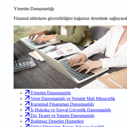
Yönetim Danışmanlığı
Finansal tabloların güvenilirliğini bağımsız denetimle sağlayarak
Yönetim Danışmanlığı
Vergi Danışmanlığı ve Yeminli Mali Müşavirlik
Kurumsal Finansman Danışmanlığı
İş Hukuku ve Sosyal Güvenlik Danışmanlığı
Dış Ticaret ve Yatırım Danışmanlığı
Bağımsız Denetim Hizmetleri
Dijital Dönüşüm, Yapay Zeka ve Analitik