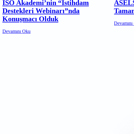
İSO Akademi’nin “İstihdam
ASELS
Destekleri Webinarı”nda
Tamam
Konuşmacı Olduk
Devamını
Devamını Oku