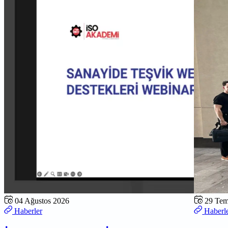
04 Ağustos 2026
29 Te
Haberler
Haberl