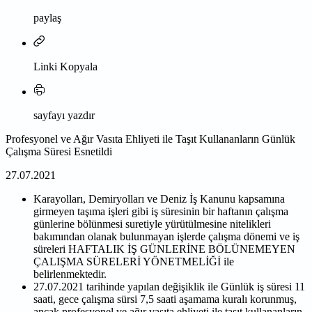
paylaş
Linki Kopyala
sayfayı yazdır
Profesyonel ve Ağır Vasıta Ehliyeti ile Taşıt Kullananların Günlük
Çalışma Süresi Esnetildi
27.07.2021
Karayolları, Demiryolları ve Deniz İş Kanunu kapsamına
girmeyen taşıma işleri gibi iş süresinin bir haftanın çalışma
günlerine bölünmesi suretiyle yürütülmesine nitelikleri
bakımından olanak bulunmayan işlerde çalışma dönemi ve iş
süreleri HAFTALIK İŞ GÜNLERİNE BÖLÜNEMEYEN
ÇALIŞMA SÜRELERİ YÖNETMELİĞİ ile
belirlenmektedir.
27.07.2021 tarihinde yapılan değişiklik ile Günlük iş süresi 11
saati, gece çalışma sürsi 7,5 saati aşamama kuralı korunmuş,
ancak profesyonel ve ağır vasıta ehliyeti ile taşıt kullananların