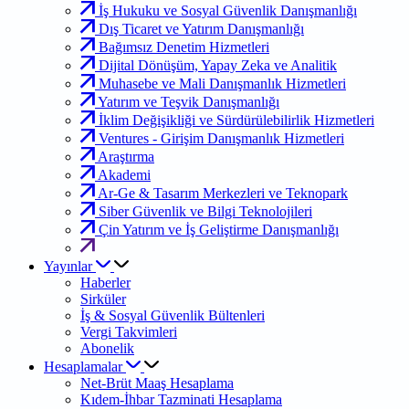
İş Hukuku ve Sosyal Güvenlik Danışmanlığı
Dış Ticaret ve Yatırım Danışmanlığı
Bağımsız Denetim Hizmetleri
Dijital Dönüşüm, Yapay Zeka ve Analitik
Muhasebe ve Mali Danışmanlık Hizmetleri
Yatırım ve Teşvik Danışmanlığı
İklim Değişikliği ve Sürdürülebilirlik Hizmetleri
Ventures - Girişim Danışmanlık Hizmetleri
Araştırma
Akademi
Ar-Ge & Tasarım Merkezleri ve Teknopark
Siber Güvenlik ve Bilgi Teknolojileri
Çin Yatırım ve İş Geliştirme Danışmanlığı
Yayınlar
Haberler
Sirküler
İş & Sosyal Güvenlik Bültenleri
Vergi Takvimleri
Abonelik
Hesaplamalar
Net-Brüt Maaş Hesaplama
Kıdem-İhbar Tazminati Hesaplama