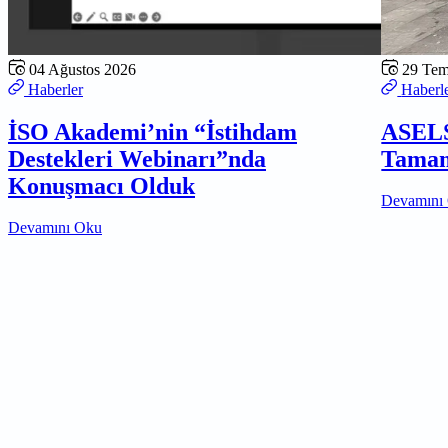
04 Ağustos 2026
29 Te
Haberler
Haberl
İSO Akademi’nin “İstihdam
ASELS
Destekleri Webinarı”nda
Tamam
Konuşmacı Olduk
Devamını
Devamını Oku