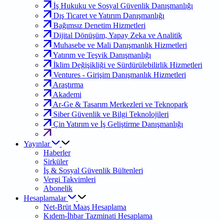
İş Hukuku ve Sosyal Güvenlik Danışmanlığı
Dış Ticaret ve Yatırım Danışmanlığı
Bağımsız Denetim Hizmetleri
Dijital Dönüşüm, Yapay Zeka ve Analitik
Muhasebe ve Mali Danışmanlık Hizmetleri
Yatırım ve Teşvik Danışmanlığı
İklim Değişikliği ve Sürdürülebilirlik Hizmetleri
Ventures - Girişim Danışmanlık Hizmetleri
Araştırma
Akademi
Ar-Ge & Tasarım Merkezleri ve Teknopark
Siber Güvenlik ve Bilgi Teknolojileri
Çin Yatırım ve İş Geliştirme Danışmanlığı
Yayınlar
Haberler
Sirküler
İş & Sosyal Güvenlik Bültenleri
Vergi Takvimleri
Abonelik
Hesaplamalar
Net-Brüt Maaş Hesaplama
Kıdem-İhbar Tazminati Hesaplama