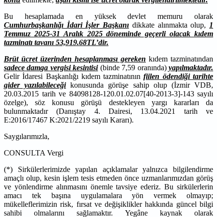
Bu hesaplamada en yüksek devlet memuru olarak
Cumhurbaşkanlığı İdari İşler Başkanı
dikkate alınmakta olup,
1
Temmuz 2025-31 Aralık 2025 döneminde geçerli olacak kıdem
tazminatı tavanı 53,919.68TL’dir.
Brüt ücret üzerinden hesaplanması gereken
kıdem tazminatından
sadece damga vergisi kesintisi
(binde 7,59 oranında)
yapılmaktadır.
Gelir İdaresi Başkanlığı kıdem tazminatının
fiilen ödendiği tarihte
gider yazılabileceği
konusunda görüşe sahip olup (İzmir VDB,
20.03.2015 tarih ve 84098128-120.01.02.07[40-2013-3]-143 sayılı
özelge), söz konusu görüşü destekleyen yargı kararları da
bulunmaktadır (Danıştay 4. Dairesi, 13.04.2021 tarih ve
E:2016/17467 K:2021/2219 sayılı Kararı).
Saygılarımızla,
CONSULTA Vergi
(*) Sirkülerlerimizde yapılan açıklamalar yalnızca bilgilendirme
amaçlı olup, kesin işlem tesis etmeden önce uzmanlarımızdan görüş
ve yönlendirme alınmasını önemle tavsiye ederiz. Bu sirkülerlerin
amacı tek başına uygulamalara yön vermek olmayıp;
mükelleflerimizin risk, fırsat ve değişiklikler hakkında güncel bilgi
sahibi olmalarını sağlamaktır. Yegâne kaynak olarak