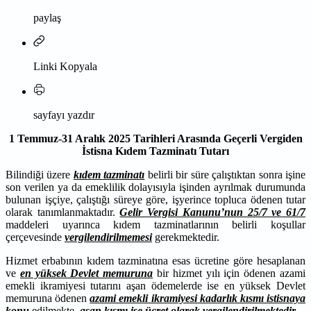
paylaş
Linki Kopyala
sayfayı yazdır
1 Temmuz-31 Aralık 2025 Tarihleri Arasında Geçerli Vergiden
İstisna Kıdem Tazminatı Tutarı
Bilindiği üzere
kıdem tazminatı
belirli bir süre çalıştıktan sonra işine
son verilen ya da emeklilik dolayısıyla işinden ayrılmak durumunda
bulunan işçiye, çalıştığı süreye göre, işyerince topluca ödenen tutar
olarak tanımlanmaktadır.
Gelir Vergisi Kanunu’nun 25/7 ve 61/7
maddeleri uyarınca kıdem tazminatlarının belirli koşullar
çerçevesinde
vergilendirilmemesi
gerekmektedir.
Hizmet erbabının kıdem tazminatına esas ücretine göre hesaplanan
ve
en yüksek Devlet memuruna
bir hizmet yılı için ödenen azami
emekli ikramiyesi tutarını aşan ödemelerde ise en yüksek Devlet
memuruna ödenen
azami emekli ikramiyesi kadarlık kısmı istisnaya
konu
edilmekte,
aşan kısmı ise ücret olarak vergilendirilmektedir.