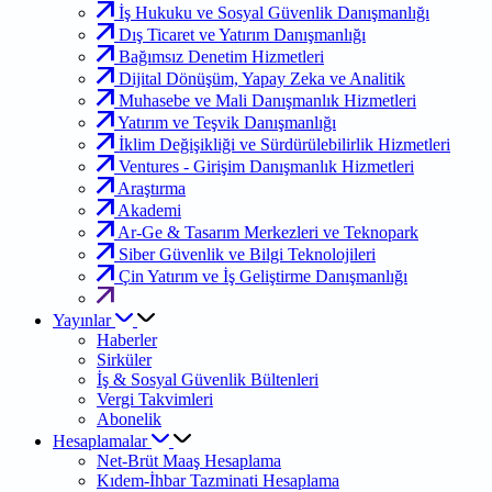
İş Hukuku ve Sosyal Güvenlik Danışmanlığı
Dış Ticaret ve Yatırım Danışmanlığı
Bağımsız Denetim Hizmetleri
Dijital Dönüşüm, Yapay Zeka ve Analitik
Muhasebe ve Mali Danışmanlık Hizmetleri
Yatırım ve Teşvik Danışmanlığı
İklim Değişikliği ve Sürdürülebilirlik Hizmetleri
Ventures - Girişim Danışmanlık Hizmetleri
Araştırma
Akademi
Ar-Ge & Tasarım Merkezleri ve Teknopark
Siber Güvenlik ve Bilgi Teknolojileri
Çin Yatırım ve İş Geliştirme Danışmanlığı
Yayınlar
Haberler
Sirküler
İş & Sosyal Güvenlik Bültenleri
Vergi Takvimleri
Abonelik
Hesaplamalar
Net-Brüt Maaş Hesaplama
Kıdem-İhbar Tazminati Hesaplama