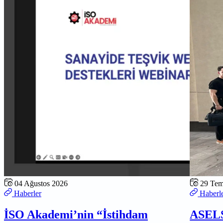
04 Ağustos 2026
29 Te
Haberler
Haberl
İSO Akademi’nin “İstihdam
ASELS