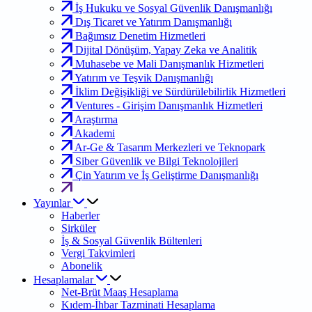
İş Hukuku ve Sosyal Güvenlik Danışmanlığı
Dış Ticaret ve Yatırım Danışmanlığı
Bağımsız Denetim Hizmetleri
Dijital Dönüşüm, Yapay Zeka ve Analitik
Muhasebe ve Mali Danışmanlık Hizmetleri
Yatırım ve Teşvik Danışmanlığı
İklim Değişikliği ve Sürdürülebilirlik Hizmetleri
Ventures - Girişim Danışmanlık Hizmetleri
Araştırma
Akademi
Ar-Ge & Tasarım Merkezleri ve Teknopark
Siber Güvenlik ve Bilgi Teknolojileri
Çin Yatırım ve İş Geliştirme Danışmanlığı
Yayınlar
Haberler
Sirküler
İş & Sosyal Güvenlik Bültenleri
Vergi Takvimleri
Abonelik
Hesaplamalar
Net-Brüt Maaş Hesaplama
Kıdem-İhbar Tazminati Hesaplama