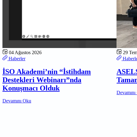
04 Ağustos 2026
29 Te
Haberler
Haberl
İSO Akademi’nin “İstihdam
ASELS
Destekleri Webinarı”nda
Tamam
Konuşmacı Olduk
Devamını
Devamını Oku