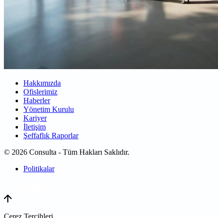
Hakkımızda
Ofislerimiz
Haberler
Yönetim Kurulu
Kariyer
İletişim
Şeffaflık Raporlar
© 2026 Consulta - Tüm Hakları Saklıdır.
Politikalar
WEB
TASARIM
Çerez Tercihleri