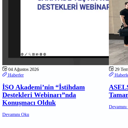
04 Ağustos 2026
29 Te
Haberler
Haberl
İSO Akademi’nin “İstihdam
ASELS
Destekleri Webinarı”nda
Tamam
Konuşmacı Olduk
Devamını
Devamını Oku