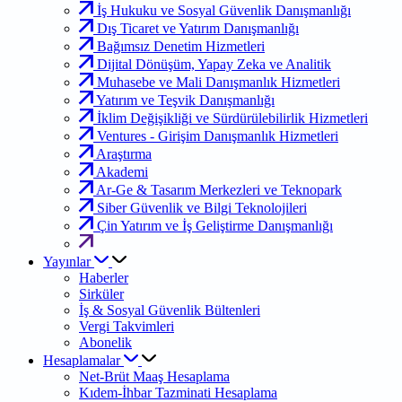
İş Hukuku ve Sosyal Güvenlik Danışmanlığı
Dış Ticaret ve Yatırım Danışmanlığı
Bağımsız Denetim Hizmetleri
Dijital Dönüşüm, Yapay Zeka ve Analitik
Muhasebe ve Mali Danışmanlık Hizmetleri
Yatırım ve Teşvik Danışmanlığı
İklim Değişikliği ve Sürdürülebilirlik Hizmetleri
Ventures - Girişim Danışmanlık Hizmetleri
Araştırma
Akademi
Ar-Ge & Tasarım Merkezleri ve Teknopark
Siber Güvenlik ve Bilgi Teknolojileri
Çin Yatırım ve İş Geliştirme Danışmanlığı
Yayınlar
Haberler
Sirküler
İş & Sosyal Güvenlik Bültenleri
Vergi Takvimleri
Abonelik
Hesaplamalar
Net-Brüt Maaş Hesaplama
Kıdem-İhbar Tazminati Hesaplama