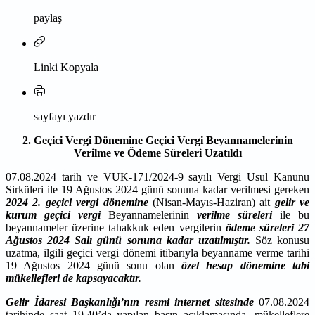
paylaş
Linki Kopyala
sayfayı yazdır
2. Geçici Vergi Dönemine Geçici Vergi Beyannamelerinin
Verilme ve Ödeme Süreleri Uzatıldı
07.08.2024 tarih ve VUK-171/2024-9 sayılı Vergi Usul Kanunu
Sirküleri ile 19 Ağustos 2024 günü sonuna kadar verilmesi gereken
2024 2. geçici vergi dönemine
(Nisan-Mayıs-Haziran) ait
gelir ve
kurum geçici vergi
Beyannamelerinin
verilme süreleri
ile bu
beyannameler üzerine tahakkuk eden vergilerin
ödeme süreleri 27
Ağustos 2024 Salı günü sonuna kadar uzatılmıştır.
Söz konusu
uzatma, ilgili geçici vergi dönemi itibarıyla beyanname verme tarihi
19 Ağustos 2024 günü sonu olan
özel hesap dönemine tabi
mükellefleri de kapsayacaktır.
Gelir İdaresi Başkanlığı’nın resmi internet sitesinde
07.08.2024
tarihinde saat 19.40’da yapılan basın açıklamasında, mükelleflere