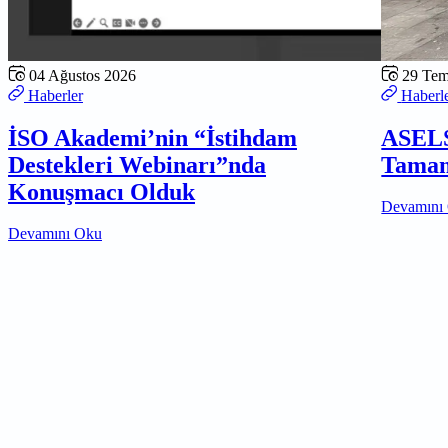
04 Ağustos 2026
29 Te
Haberler
Haberl
İSO Akademi’nin “İstihdam
ASELS
Destekleri Webinarı”nda
Tamam
Konuşmacı Olduk
Devamını
Devamını Oku