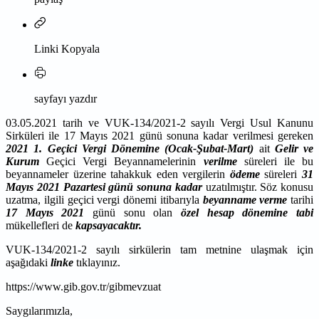
Linki Kopyala
sayfayı yazdır
03.05.2021 tarih ve VUK-134/2021-2 sayılı Vergi Usul Kanunu
Sirküleri ile 17 Mayıs 2021 günü sonuna kadar verilmesi gereken
2021 1. Geçici Vergi Dönemine (Ocak-Şubat-Mart)
ait
Gelir ve
Kurum
Geçici Vergi Beyannamelerinin
verilme
süreleri ile bu
beyannameler üzerine tahakkuk eden vergilerin
ödeme
süreleri
31
Mayıs 2021
Pazartesi günü sonuna kadar
uzatılmıştır. Söz konusu
uzatma, ilgili geçici vergi dönemi itibarıyla
beyanname verme
tarihi
17 Mayıs 2021
günü sonu olan
özel hesap dönemine tabi
mükellefleri de
kapsayacaktır.
VUK-134/2021-2 sayılı sirkülerin tam metnine ulaşmak için
aşağıdaki
linke
tıklayınız.
https://www.gib.gov.tr/gibmevzuat
Saygılarımızla,