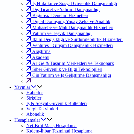
İş Hukuku ve Sosyal Güvenlik Danışmanlığı
Dış Ticaret ve Yatırım Danışmanlığı
Bağımsız Denetim Hizmetleri
Dijital Dönüşüm, Yapay Zeka ve Analitik
Muhasebe ve Mali Danışmanlık Hizmetleri
Yatırım ve Teşvik Danışmanlığı
İklim Değişikliği ve Sürdürülebilirlik Hizmetleri
Ventures - Girişim Danışmanlık Hizmetleri
Araştırma
Akademi
Ar-Ge & Tasarım Merkezleri ve Teknopark
Siber Güvenlik ve Bilgi Teknolojileri
Çin Yatırım ve İş Geliştirme Danışmanlığı
Yayınlar
Haberler
Sirküler
İş & Sosyal Güvenlik Bültenleri
Vergi Takvimleri
Abonelik
Hesaplamalar
Net-Brüt Maaş Hesaplama
Kıdem-İhbar Tazminati Hesaplama