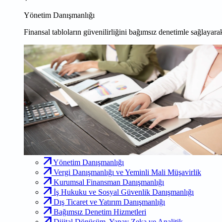
Yönetim Danışmanlığı
Finansal tabloların güvenilirliğini bağımsız denetimle sağlayarak
Yönetim Danışmanlığı
Vergi Danışmanlığı ve Yeminli Mali Müşavirlik
Kurumsal Finansman Danışmanlığı
İş Hukuku ve Sosyal Güvenlik Danışmanlığı
Dış Ticaret ve Yatırım Danışmanlığı
Bağımsız Denetim Hizmetleri
Dijital Dönüşüm, Yapay Zeka ve Analitik