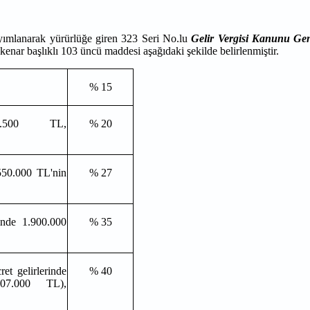
yımlanarak yürürlüğe giren 323 Seri No.lu
Gelir Vergisi Kanunu Gen
kenar başlıklı 103 üncü maddesi aşağıdaki şekilde belirlenmiştir.
% 15
.500 TL,
% 20
 550.000 TL'nin
% 27
inde 1.900.000
% 35
ası
et gelirlerinde
% 40
07.000 TL),