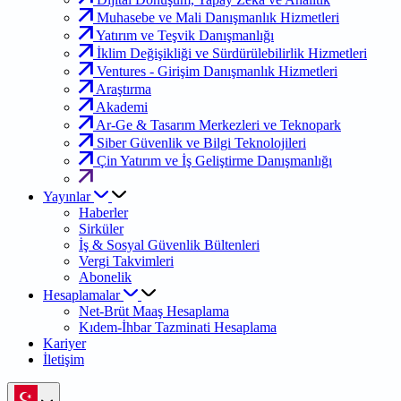
Muhasebe ve Mali Danışmanlık Hizmetleri
Yatırım ve Teşvik Danışmanlığı
İklim Değişikliği ve Sürdürülebilirlik Hizmetleri
Ventures - Girişim Danışmanlık Hizmetleri
Araştırma
Akademi
Ar-Ge & Tasarım Merkezleri ve Teknopark
Siber Güvenlik ve Bilgi Teknolojileri
Çin Yatırım ve İş Geliştirme Danışmanlığı
Yayınlar
Haberler
Sirküler
İş & Sosyal Güvenlik Bültenleri
Vergi Takvimleri
Abonelik
Hesaplamalar
Net-Brüt Maaş Hesaplama
Kıdem-İhbar Tazminati Hesaplama
Kariyer
İletişim