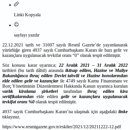
Linki Kopyala
sayfayı yazdır
22.12.2021 tarih ve 31697 sayılı Resmî Gazete’de yayımlanarak
yürürlüğe giren 4937 sayılı Cumhurbaşkanı Kararı ile bazı gelir ve
kazançlara uygulanacak tevkifat oranı “0” olarak tespit edilmiştir.
Söz konusu karar uyarınca;
22 Aralık 2021 – 31 Aralık 2022
tarihleri (bu tarih dâhil) arasında
iktisap edilen, Hazine ve Maliye
Bakanlığınca ihraç edilen Devlet tahvili ve Hazine bonolarından
elde edilen gelir ve kazançlar
ile 4749 sayılı Kamu Finansmanı ve
Borç Yönetiminin Düzenlenmesi Hakkında Kanun uyarınca kurulan
varlık kiralama şirketleri
tarafından
ihraç edilen kira
sertifikalarından
elde edilen
gelir ve kazançlara uygulanacak
tevkifat oranı %0
olarak tespit edilmiştir.
4937 sayılı Cumhurbaşkanı Kararı’na ulaşmak için aşağıdaki
linke
tıklayınız.
https://www.resmigazete.gov.tr/eskiler/2021/12/20211222-12.pdf