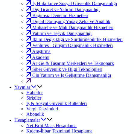
İş Hukuku ve Sosyal Güvenlik Danışmanlığı
Dış Ticaret ve Yatırım Danışmanlığı
Bağımsız Denetim Hizmetleri
Dijital Dönüşüm, Yapay Zeka ve Analitik
Muhasebe ve Mali Danışmanlık Hizmetleri
Yatırım ve Teşvik Danışmanlığı
İklim Değişikliği ve Sürdürülebilirlik Hizmetleri
Ventures - Girişim Danışmanlık Hizmetleri
Araştırma
Akademi
Ar-Ge & Tasarım Merkezleri ve Teknopark
Siber Güvenlik ve Bilgi Teknolojileri
Çin Yatırım ve İş Geliştirme Danışmanlığı
Yayınlar
Haberler
Sirküler
İş & Sosyal Güvenlik Bültenleri
Vergi Takvimleri
Abonelik
Hesaplamalar
Net-Brüt Maaş Hesaplama
Kıdem-İhbar Tazminati Hesaplama