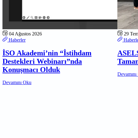
04 Ağustos 2026
29 Te
Haberler
Haberl
İSO Akademi’nin “İstihdam
ASELS
Destekleri Webinarı”nda
Tamam
Konuşmacı Olduk
Devamını
Devamını Oku