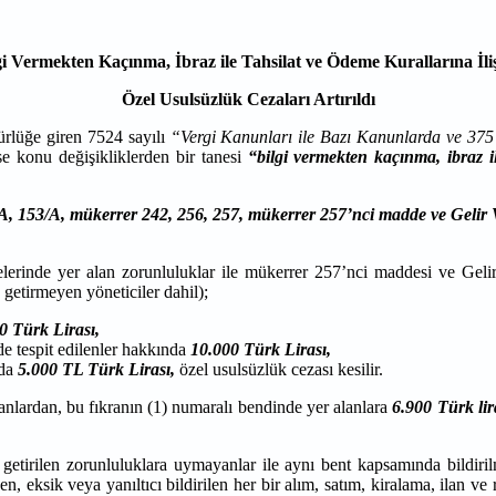
gi Vermekten Kaçınma, İbraz ile Tahsilat ve Ödeme Kurallarına İli
Özel Usulsüzlük Cezaları Artırıldı
ürlüğe giren 7524 sayılı
“Vergi Kanunları ile Bazı Kanunlarda ve 37
se konu değişikliklerden bir tanesi
“bilgi vermekten kaçınma, ibraz il
2/A, 153/A, mükerrer 242, 256, 257, mükerrer 257’nci madde ve Gel
inde yer alan zorunluluklar ile mükerrer 257’nci maddesi ve Gelir
getirmeyen yöneticiler dahil);
0 Türk Lirası,
lde tespit edilenler hakkında
10.000 Türk Lirası,
da
5.000 TL Türk Lirası,
özel usulsüzlük cezası kesilir.
lardan, bu fıkranın (1) numaralı bendinde yer alanlara
6.900 Türk lir
 getirilen zorunluluklara uymayanlar ile aynı bent kapsamında bildir
en, eksik veya yanıltıcı bildirilen her bir alım, satım, kiralama, ilan v