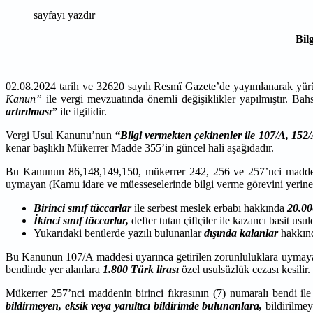
sayfayı yazdır
Bil
02.08.2024 tarih ve 32620 sayılı Resmî Gazete’de yayımlanarak yür
Kanun”
ile vergi mevzuatında önemli değişiklikler yapılmıştır. Bah
artırılması”
ile ilgilidir.
Vergi Usul Kanunu’nun
“Bilgi vermekten çekinenler ile 107/A, 15
kenar başlıklı Mükerrer Madde 355’in güncel hali aşağıdadır.
Bu Kanunun 86,148,149,150, mükerrer 242, 256 ve 257’nci maddeler
uymayan (Kamu idare ve müesseselerinde bilgi verme görevini yerine 
Birinci sınıf tüccarlar
ile serbest meslek erbabı hakkında
20.00
İkinci sınıf tüccarlar,
defter tutan çiftçiler ile kazancı basit usu
Yukarıdaki bentlerde yazılı bulunanlar
dışında kalanlar
hakkın
Bu Kanunun 107/A maddesi uyarınca getirilen zorunluluklara uymayan
bendinde yer alanlara
1.800 Türk lirası
özel usulsüzlük cezası kesilir.
Mükerrer 257’nci maddenin birinci fıkrasının (7) numaralı bendi ile
bildirmeyen, eksik veya yanıltıcı bildirimde bulunanlara,
bildirilmey