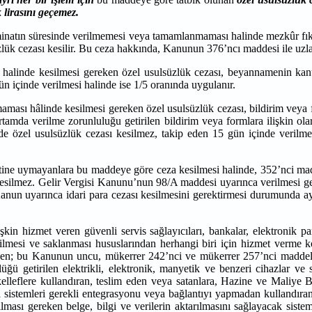
 lirasını geçemez.
eminatın süresinde verilmemesi veya tamamlanmaması halinde mezkûr fık
zlük cezası kesilir. Bu ceza hakkında, Kanunun 376’ncı maddesi ile u
halinde kesilmesi gereken özel usulsüzlük cezası, beyannamenin kanu
n içinde verilmesi halinde ise 1/5 oranında uygulanır.
ması hâlinde kesilmesi gereken özel usulsüzlük cezası, bildirim veya 
rtamda verilme zorunluluğu getirilen bildirim veya formlara ilişkin ola
nde özel usulsüzlük cezası kesilmez, takip eden 15 gün içinde verilme
e uymayanlara bu maddeye göre ceza kesilmesi halinde, 352’nci maddeni
za kesilmez. Gelir Vergisi Kanunu’nun 98/A maddesi uyarınca verilmesi
 Kanun uyarınca idari para cezası kesilmesini gerektirmesi durumunda 
işkin hizmet veren güvenli servis sağlayıcıları, bankalar, elektronik par
etilmesi ve saklanması hususlarından herhangi biri için hizmet verme ko
erden; bu Kanunun uncu, mükerrer 242’nci ve mükerrer 257’nci maddel
üğü getirilen elektrikli, elektronik, manyetik ve benzeri cihazlar ve
ükelleflere kullandıran, teslim eden veya satanlara, Hazine ve Maliye B
a sistemleri gerekli entegrasyonu veya bağlantıyı yapmadan kullandıra
ılması gereken belge, bilgi ve verilerin aktarılmasını sağlayacak si