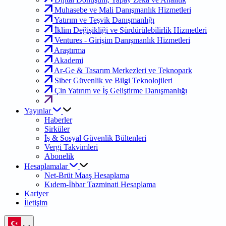
Muhasebe ve Mali Danışmanlık Hizmetleri
Yatırım ve Teşvik Danışmanlığı
İklim Değişikliği ve Sürdürülebilirlik Hizmetleri
Ventures - Girişim Danışmanlık Hizmetleri
Araştırma
Akademi
Ar-Ge & Tasarım Merkezleri ve Teknopark
Siber Güvenlik ve Bilgi Teknolojileri
Çin Yatırım ve İş Geliştirme Danışmanlığı
Yayınlar
Haberler
Sirküler
İş & Sosyal Güvenlik Bültenleri
Vergi Takvimleri
Abonelik
Hesaplamalar
Net-Brüt Maaş Hesaplama
Kıdem-İhbar Tazminati Hesaplama
Kariyer
İletişim