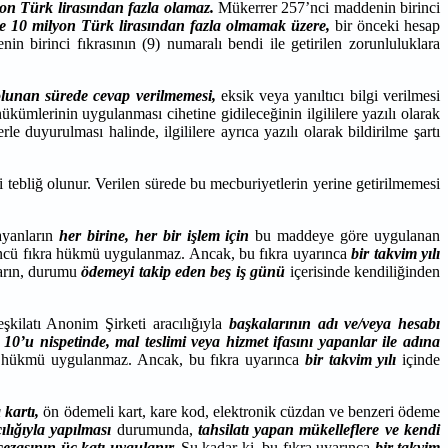
lyon Türk lirasından fazla olamaz.
Mükerrer 257’nci maddenin birinci
e 10 milyon Türk lirasından fazla olmamak üzere,
bir önceki hesap
birinci fıkrasının (9) numaralı bendi ile getirilen zorunluluklara
 olunan sürede cevap verilmemesi,
eksik veya yanıltıcı bilgi verilmesi
kümlerinin uygulanması cihetine gidileceğinin ilgililere yazılı olarak
le duyurulması halinde, ilgililere ayrıca yazılı olarak bildirilme şartı
i tebliğ olunur. Verilen sürede bu mecburiyetlerin yerine getirilmemesi
yanların
her birine, her bir işlem için
bu maddeye göre uygulanan
çüncü fıkra hükmü uygulanmaz. Ancak, bu fıkra uyarınca
bir takvim yılı
ların, durumu
ödemeyi takip eden beş iş günü
içerisinde kendiliğinden
kilatı Anonim Şirketi aracılığıyla
başkalarının adı ve/veya hesabı
 10’u nispetinde,
mal teslimi veya hizmet ifasını yapanlar ile adına
a hükmü uygulanmaz. Ancak, bu fıkra uyarınca
bir takvim yılı
içinde
 kartı,
ön ödemeli kart, kare kod, elektronik cüzdan ve benzeri ödeme
ılığıyla yapılması
durumunda,
tahsilatı yapan mükelleflere ve kendi
cezasının üç katı uygulanır.
Şu kadar ki, bu fıkra uyarınca
bir takvim