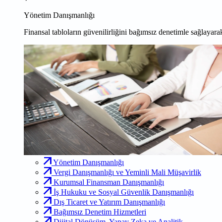
Yönetim Danışmanlığı
Finansal tabloların güvenilirliğini bağımsız denetimle sağlayarak
Yönetim Danışmanlığı
Vergi Danışmanlığı ve Yeminli Mali Müşavirlik
Kurumsal Finansman Danışmanlığı
İş Hukuku ve Sosyal Güvenlik Danışmanlığı
Dış Ticaret ve Yatırım Danışmanlığı
Bağımsız Denetim Hizmetleri
Dijital Dönüşüm, Yapay Zeka ve Analitik