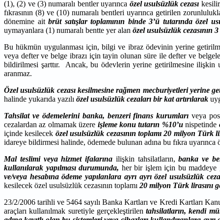
(1), (2) ve (3) numaralı bentler uyarınca
özel usulsüzlük cezası
kesili
fıkrasının (8) ve (10) numaralı bentleri uyarınca getirilen zorunluluk
dönemine ait
brüt satışlar toplamının binde 3’ü tutarında özel usu
uymayanlara (1) numaralı bentte yer alan
özel usulsüzlük cezasının 3
Bu hükmün uygulanması için, bilgi ve ibraz ödevinin yerine getirilme
veya defter ve belge ibrazı için tayin olunan süre ile defter ve belg
bildirilmesi şarttır. Ancak, bu ödevlerin yerine getirilmesine ilişkin 
aranmaz.
Özel usulsüzlük cezası kesilmesine rağmen mecburiyetleri yerine ge
halinde yukarıda yazılı
özel usulsüzlük cezaları bir kat artırılarak
uyg
Tahsilat ve ödemelerini banka, benzeri finans kurumları
veya post
cezalardan az olmamak üzere
işleme konu tutarın %10’u
nispetinde
içinde kesilecek
özel usulsüzlük cezasının toplamı 20 milyon Türk l
idareye bildirmesi halinde, ödemede bulunan adına bu fıkra uyarınca ö
Mal teslimi veya hizmet ifalarına
ilişkin tahsilatların,
banka ve be
kullanılarak yapılması durumunda,
her bir işlem için bu maddeye
ve/veya hesabına ödeme yapılanlara ayrı ayrı özel usulsüzlük cezası
kesilecek özel usulsüzlük cezasının toplamı
20 milyon Türk lirasını 
23/2/2006 tarihli ve 5464 sayılı Banka Kartları ve Kredi Kartları Ka
araçları kullanılmak suretiyle gerçekleştirilen
tahsilatların, kendi mü
adına kayıtlı olan bu sistemleri veya cihazları kullandıranlara ayrı 