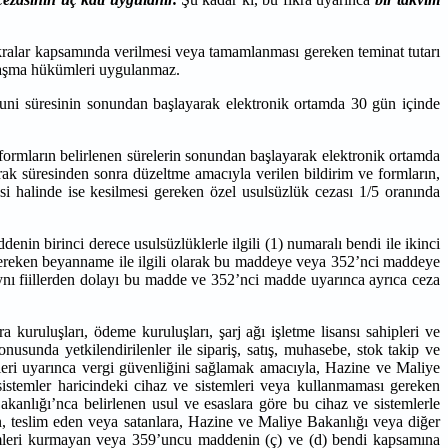
ralar kapsamında verilmesi veya tamamlanması gereken teminat tutarı
zlaşma hükümleri uygulanmaz.
ni süresinin sonundan başlayarak elektronik ortamda 30 gün içinde
formların belirlenen sürelerin sonundan başlayarak elektronik ortamda
rak süresinden sonra düzeltme amacıyla verilen bildirim ve formların,
si halinde ise kesilmesi gereken özel usulsüzlük cezası 1/5 oranında
n birinci derece usulsüzlüklerle ilgili (1) numaralı bendi ile ikinci
 gereken beyanname ile ilgili olarak bu maddeye veya 352’nci maddeye
aynı fiillerden dolayı bu madde ve 352’nci madde uyarınca ayrıca ceza
a kuruluşları, ödeme kuruluşları, şarj ağı işletme lisansı sahipleri ve
nusunda yetkilendirilenler ile sipariş, satış, muhasebe, stok takip ve
eri uyarınca vergi güvenliğini sağlamak amacıyla, Hazine ve Maliye
 sistemler haricindeki cihaz ve sistemleri veya kullanmaması gereken
akanlığı’nca belirlenen usul ve esaslara göre bu cihaz ve sistemlerle
n, teslim eden veya satanlara, Hazine ve Maliye Bakanlığı veya diğer
stemleri kurmayan veya 359’uncu maddenin (ç) ve (d) bendi kapsamına