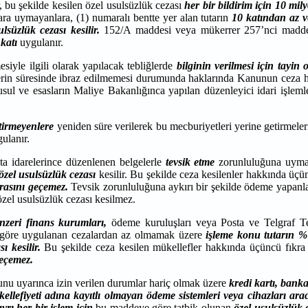
r, bu şekilde kesilen özel usulsüzlük cezası
her bir bildirim için 10 mi
lara uymayanlara, (1) numaralı bentte yer alan tutarın
10 katından az v
lsüzlük cezası kesilir.
152/A maddesi veya mükerrer 257’nci maddenin 
 katı
uygulanır.
siyle ilgili olarak yapılacak tebliğlerde
bilginin verilmesi için tayin
elerin süresinde ibraz edilmemesi durumunda haklarında Kanunun ceza hü
usul ve esasların Maliye Bakanlığınca yapılan düzenleyici idari işlemler
tirmeyenlere
yeniden süre verilerek bu mecburiyetleri yerine getirmeler
ulanır.
a idarelerince düzenlenen belgelerle
tevsik etme
zorunluluğuna uyma
özel usulsüzlük cezası
kesilir. Bu şekilde ceza kesilenler hakkında ü
irasını geçemez.
Tevsik zorunluluğuna aykırı bir şekilde ödeme yapan
zel usulsüzlük cezası kesilmez.
nzeri finans kurumları,
ödeme kuruluşları veya Posta ve Telgraf Teş
 göre uygulanan cezalardan az olmamak üzere
işleme konu tutarın %
 kesilir.
Bu şekilde ceza kesilen mükellefler hakkında üçüncü fıkr
geçemez.
nunu uyarınca izin verilen durumlar hariç olmak üzere
kredi kartı, banka
kellefiyeti adına kayıtlı olmayan ödeme sistemleri veya cihazları arac
ayrı her bir işlem için
bu maddeye göre tatbik olunan
özel usulsüzlük 