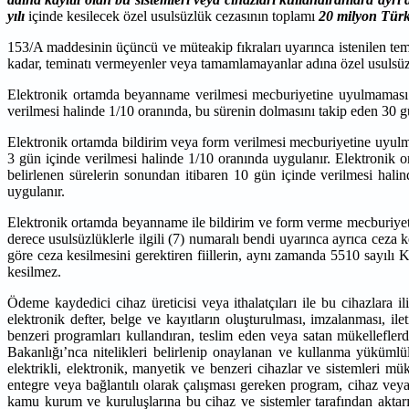
yılı
içinde kesilecek özel usulsüzlük cezasının toplamı
20 milyon Türk
153/A maddesinin üçüncü ve müteakip fıkraları uyarınca istenilen t
kadar, teminatı vermeyenler veya tamamlamayanlar adına özel usulsü
Elektronik ortamda beyanname verilmesi mecburiyetine uyulmaması 
verilmesi halinde 1/10 oranında, bu sürenin dolmasını takip eden 30 gü
Elektronik ortamda bildirim veya form verilmesi mecburiyetine uyulma
3 gün içinde verilmesi halinde 1/10 oranında uygulanır. Elektronik o
belirlenen sürelerin sonundan itibaren 10 gün içinde verilmesi hali
uygulanır.
Elektronik ortamda beyanname ile bildirim ve form verme mecburiyetin
derece usulsüzlüklerle ilgili (7) numaralı bendi uyarınca ayrıca ce
göre ceza kesilmesini gerektiren fiillerin, aynı zamanda 5510 sayılı
kesilmez.
Ödeme kaydedici cihaz üreticisi veya ithalatçıları ile bu cihazlara il
elektronik defter, belge ve kayıtların oluşturulması, imzalanması, il
benzeri programları kullandıran, teslim eden veya satan mükellefl
Bakanlığı’nca nitelikleri belirlenip onaylanan ve kullanma yükümlül
elektrikli, elektronik, manyetik ve benzeri cihazlar ve sistemleri m
entegre veya bağlantılı olarak çalışması gereken program, cihaz vey
kamu kurum ve kuruluşlarına bu cihaz ve sistemler tarafından aktar