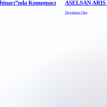
ebinarı”nda Konuşmacı
ASELSAN ARIS D
Devamını Oku