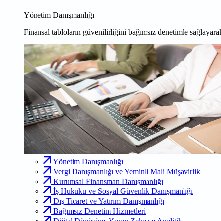
Yönetim Danışmanlığı
Finansal tabloların güvenilirliğini bağımsız denetimle sağlayarak
Yönetim Danışmanlığı
Vergi Danışmanlığı ve Yeminli Mali Müşavirlik
Kurumsal Finansman Danışmanlığı
İş Hukuku ve Sosyal Güvenlik Danışmanlığı
Dış Ticaret ve Yatırım Danışmanlığı
Bağımsız Denetim Hizmetleri
Dijital Dönüşüm, Yapay Zeka ve Analitik