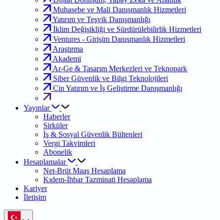
Muhasebe ve Mali Danışmanlık Hizmetleri
Yatırım ve Teşvik Danışmanlığı
İklim Değişikliği ve Sürdürülebilirlik Hizmetleri
Ventures - Girişim Danışmanlık Hizmetleri
Araştırma
Akademi
Ar-Ge & Tasarım Merkezleri ve Teknopark
Siber Güvenlik ve Bilgi Teknolojileri
Çin Yatırım ve İş Geliştirme Danışmanlığı
Yayınlar
Haberler
Sirküler
İş & Sosyal Güvenlik Bültenleri
Vergi Takvimleri
Abonelik
Hesaplamalar
Net-Brüt Maaş Hesaplama
Kıdem-İhbar Tazminati Hesaplama
Kariyer
İletişim