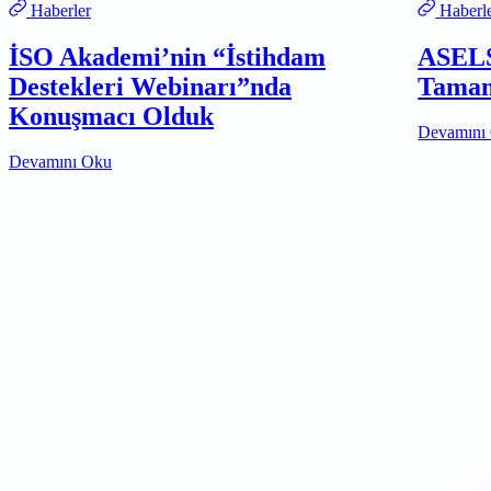
Haberler
Haberl
İSO Akademi’nin “İstihdam
ASELS
Destekleri Webinarı”nda
Tamam
Konuşmacı Olduk
Devamını
Devamını Oku