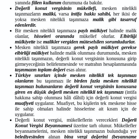
yanında
fiilen kullanım
durumuna da bakılır.
Değerli konut vergisinin mükellefi,
mesken nitelikli
taşınmazların
maliki,
varsa
intifa hakkı sahibi,
her ikisi de
yoksa mesken nitelikli taşınmaza
malik gibi tasarruf
edenlerdir.
Bir mesken nitelikli taşınmaza
paylı mülkiyet
halinde malik
olanlar,
hisseleri oranında
mükellef olurlar.
Elbirliği
mülkiyette
ise
malikler vergiden müteselsilen sorumludurlar.
Mesken nitelikli taşınmaza
gerek paylı mülkiyet gerekse
elbirliği mülkiyet
halinde malik olunması durumunda, mesken
nitelikli taşınmazın, değerli konut vergisinin konusuna girip
girmeyeceğinin belirlenmesinde ve matrahın hesaplanmasında
taşınmazın toplam değeri
esas alınır.
Türkiye sınırları içinde mesken nitelikli tek taşınmazı
olanların
bu taşınmazı ile
birden fazla mesken nitelikli
taşınmazı bulunanların değerli konut vergisinin konusuna
giren en düşük değerli mesken nitelikli tek taşınmazı
(intifa
hakkına sahip olunması hâli dâhil) için değerli konut vergisi
muafiyeti
uygulanır. Muafiyet, bu kişilerin tek meskene hisse
ile sahip olmaları halinde hisselerine ait kısım için de
uygulanır.
Değerli konut vergisi, mükelleflerin verecekleri
Değerli
Konut Vergisi Beyannamesi
üzerine tarh olunur. Mükellefler
beyannamelerini, mesken nitelikli taşınmazın bulunduğu yer
belediyesinden
alınan
bina vergi değerini (beyanname