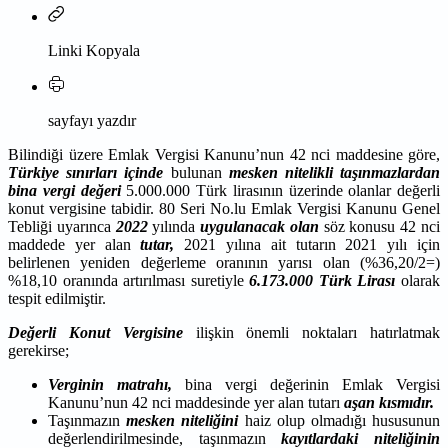
Linki Kopyala
sayfayı yazdır
Bilindiği üzere Emlak Vergisi Kanunu’nun 42 nci maddesine göre,
Türkiye sınırları içinde
bulunan
mesken nitelikli taşınmazlardan
bina vergi değeri
5.000.000 Türk lirasının üzerinde olanlar değerli
konut vergisine tabidir. 80 Seri No.lu Emlak Vergisi Kanunu Genel
Tebliği uyarınca
2022
yılında
uygulanacak olan
söz konusu 42 nci
maddede yer alan
tutar,
2021 yılına ait tutarın 2021 yılı için
belirlenen yeniden değerleme oranının yarısı olan (%36,20/2=)
%18,10 oranında artırılması suretiyle
6.173.000 Türk Lirası
olarak
tespit edilmiştir.
Değerli Konut Vergisine
ilişkin önemli noktaları hatırlatmak
gerekirse;
Verginin matrahı,
bina vergi değerinin Emlak Vergisi
Kanunu’nun 42 nci maddesinde yer alan tutarı
aşan kısmıdır.
Taşınmazın
mesken niteliğini
haiz olup olmadığı hususunun
değerlendirilmesinde, taşınmazın
kayıtlardaki niteliğinin