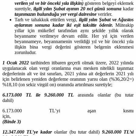
verilen yıl ve bir önceki yıla ilişkin)
gösteren belgeyi eklemek
suretiyle,
ilgili yılın Şubat ayının 20 nci günü sonuna
kadar
taşınmazın bulunduğu yer vergi dairesine
verirler.
Tarh ve tahakkuk ettirilen vergi,
ilgili yılın Şubat ve Ağustos
aylarının sonuna kadar iki eşit taksitte ödenir.
Müteakip
yıllar için mükellef tarafından aynı şekilde yıllık olarak
beyanname verilmeye devam edilir. Her yıl için verilen
beyannameye, beyannamenin verildiği yıl ve bir önceki yıla
ilişkin bina vergi değerini gösteren belgenin eklenmesi
zorunludur.
1 Ocak 2022
tarihinden itibaren geçerli olmak üzere, 2022 yılında
uygulanacak olan vergi oranlarına esas mesken nitelikli taşınmaz
değerlerinin alt ve üst sınırları, 2021 yılına ait değerlerin 2021 yılı
için belirlenen yeniden değerleme oranının yarısı olan (%36,20/2=)
%18,10 (on sekiz virgül on) oranında artırılması suretiyle;
6.173.000 TL ile 9.260.000 TL
arasında olanlar (bu tutar
dahil)
6.173.000 TL’yi aşan kısmı
için
(Binde 3)
12.347.000 TL’ye kadar
olanlar (bu tutar dahil)
9.260.000 TL’si