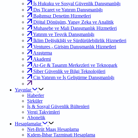
İş Hukuku ve Sosyal Güvenlik Danışmanlığı
Dış Ticaret ve Yatırım Danışmanlığı
Bağımsız Denetim Hizmetleri
Dijital Dönüşüm, Yapay Zeka ve Analitik
Muhasebe ve Mali Danışmanlık Hizmetleri
Yatırım ve Teşvik Danışmanlığı
İklim Değişikliği ve Sürdürülebilirlik Hizmetleri
Ventures - Girişim Danışmanlık Hizmetleri
Araştırma
Akademi
Ar-Ge & Tasarım Merkezleri ve Teknopark
Siber Güvenlik ve Bilgi Teknolojileri
Çin Yatırım ve İş Geliştirme Danışmanlığı
Yayınlar
Haberler
Sirküler
İş & Sosyal Güvenlik Bültenleri
Vergi Takvimleri
Abonelik
Hesaplamalar
Net-Brüt Maaş Hesaplama
Kıdem-İhbar Tazminati Hesaplama