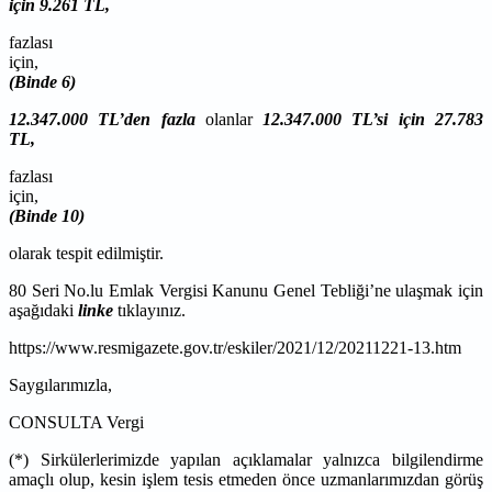
için 9.261 TL,
fazlası
içi
(Binde 6)
12.347.000 TL’den fazla
olanlar
12.347.000 TL’si için 27.783
TL,
fazlası
içi
(Binde 10)
olarak tespit edilmiştir.
80 Seri No.lu Emlak Vergisi Kanunu Genel Tebliği’ne ulaşmak için
aşağıdaki
linke
tıklayınız.
https://www.resmigazete.gov.tr/eskiler/2021/12/20211221-13.htm
Saygılarımızla,
CONSULTA Vergi
(*) Sirkülerlerimizde yapılan açıklamalar yalnızca bilgilendirme
amaçlı olup, kesin işlem tesis etmeden önce uzmanlarımızdan görüş