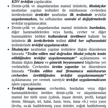
KDV tevkifatı
yapılacaktır.
Demir-çelik ve alaşımlarından mamul ürünlerin,
ithalatçılar
tarafından yapılan teslimleri ile münhasıran cevherden
üretilenlerinin
üreticiler
tarafından
ilk tesliminde
tevkifat
uygulanmazken,
bu safhalardan
sonraki el değiştirmelerde
tevkifat uygulanacaktır.
Demir-çelik ve alaşımlarından mamul ürünlerin
hurdadan,
diğer hammaddelerden veya hurda, cevher ve diğer
hammaddeler birlikte
kullanılarak üretilmesi
halinde bu
ürünlerin
ilk üreticilerinin
teslimi
dâhil
her safhasındaki
teslimlerinde
tevkifat uygulanacaktır.
İthalatçılar
tarafından yapılan teslimlere ilişkin düzenlenen
faturada
“Teslim edilen mal doğrudan ithalat yoluyla temin
edildiğinden tevkifat uygulanmamıştır”
açıklamasına ve
ithalata ilişkin
fatura
ve
gümrük beyannamesi
bilgilerine yer
verilmelidir. Cevherden
üretim yapanlar
ise düzenlenen
faturada
“Teslim edilen mal firmamızca münhasıran
cevherden üretildiğinden tevkifat uygulanmamıştır”
açıklamasına yer vermek suretiyle
tevkifat
uygulanmaksızın
işlem yapacaklardır.
Tevkifat kapsamına;
cevherden, hurdadan veya diğer
hammaddelerden üretilen demir-çelik ve alaşımlarından
mamul her türlü uzun (çubuk, inşaat demiri, profil, kangal
demir, filmaşin, tel, halat, hasır, boru, lama vb.) veya yassı
(levha, sıcak haddelenmiş yassı ürünler, soğuk haddelenmiş