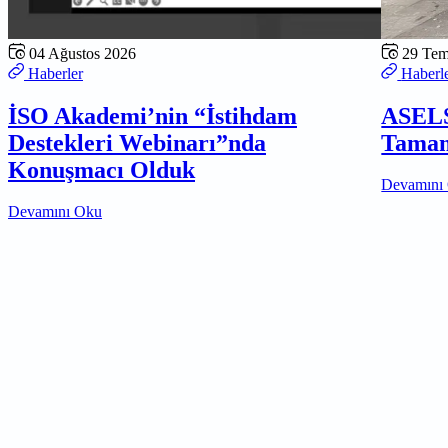
04 Ağustos 2026
29 Te
Haberler
Haberl
İSO Akademi’nin “İstihdam
ASELS
Destekleri Webinarı”nda
Tamam
Konuşmacı Olduk
Devamını
Devamını Oku