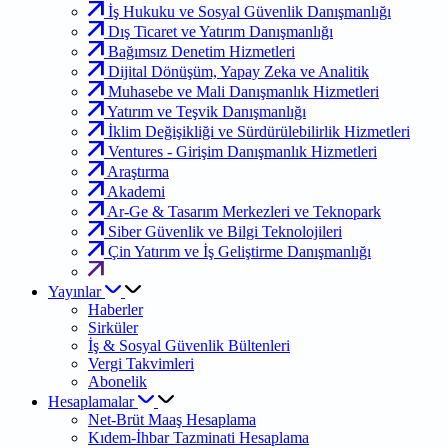
İş Hukuku ve Sosyal Güvenlik Danışmanlığı
Dış Ticaret ve Yatırım Danışmanlığı
Bağımsız Denetim Hizmetleri
Dijital Dönüşüm, Yapay Zeka ve Analitik
Muhasebe ve Mali Danışmanlık Hizmetleri
Yatırım ve Teşvik Danışmanlığı
İklim Değişikliği ve Sürdürülebilirlik Hizmetleri
Ventures - Girişim Danışmanlık Hizmetleri
Araştırma
Akademi
Ar-Ge & Tasarım Merkezleri ve Teknopark
Siber Güvenlik ve Bilgi Teknolojileri
Çin Yatırım ve İş Geliştirme Danışmanlığı
Yayınlar
Haberler
Sirküler
İş & Sosyal Güvenlik Bültenleri
Vergi Takvimleri
Abonelik
Hesaplamalar
Net-Brüt Maaş Hesaplama
Kıdem-İhbar Tazminati Hesaplama