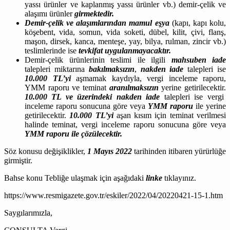
yassı ürünler ve kaplanmış yassı ürünler vb.) demir-çelik ve
alaşımı ürünler
girmektedir.
Demir-çelik ve alaşımlarından mamul eşya
(kapı, kapı kolu,
köşebent, vida, somun, vida soketi, dübel, kilit, çivi, flanş,
maşon, dirsek, kanca, menteşe, yay, bilya, rulman, zincir vb.)
teslimlerinde ise
tevkifat
uygulanmayacaktır.
Demir-çelik ürünlerinin teslimi ile ilgili
mahsuben iade
talepleri miktarına
bakılmaksızın
,
nakden iade
talepleri ise
10.000 TL’yi
aşmamak kaydıyla, vergi inceleme raporu,
YMM raporu ve teminat
aranılmaksızın
yerine getirilecektir.
10.000 TL ve üzerindeki nakden iade
talepleri ise vergi
inceleme raporu sonucuna göre veya
YMM raporu
ile yerine
getirilecektir.
10.000 TL’yi
aşan kısım için teminat verilmesi
halinde teminat, vergi inceleme raporu sonucuna göre veya
YMM raporu ile çözülecektir.
Söz konusu değişiklikler,
1 Mayıs 2022
tarihinden itibaren yürürlüğe
girmiştir.
Bahse konu Tebliğe ulaşmak için aşağıdaki
linke
tıklayınız.
https://www.resmigazete.gov.tr/eskiler/2022/04/20220421-15-1.htm
Saygılarımızla,