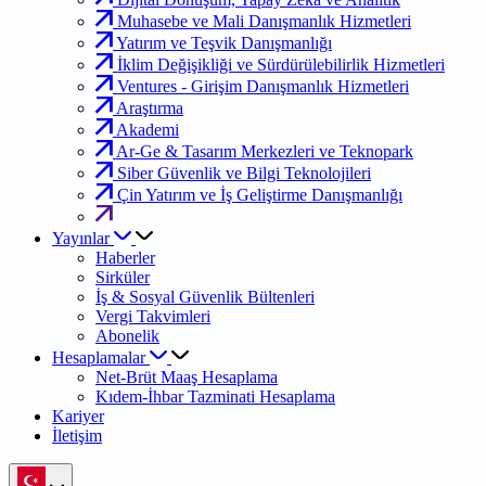
Muhasebe ve Mali Danışmanlık Hizmetleri
Yatırım ve Teşvik Danışmanlığı
İklim Değişikliği ve Sürdürülebilirlik Hizmetleri
Ventures - Girişim Danışmanlık Hizmetleri
Araştırma
Akademi
Ar-Ge & Tasarım Merkezleri ve Teknopark
Siber Güvenlik ve Bilgi Teknolojileri
Çin Yatırım ve İş Geliştirme Danışmanlığı
Yayınlar
Haberler
Sirküler
İş & Sosyal Güvenlik Bültenleri
Vergi Takvimleri
Abonelik
Hesaplamalar
Net-Brüt Maaş Hesaplama
Kıdem-İhbar Tazminati Hesaplama
Kariyer
İletişim