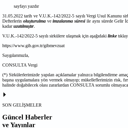
sayfayı yazdır
31.05.2022 tarih ve V.U.K.-142/2022-5 sayılı Vergi Usul Kanunu sirkü
Defterlerin
oluşturulma
ve
imzalanma süresi
ile aynı sürede Gelir İ
kadar
uzatılmıştır
.
V.U.K.-142/2022-5 sayılı sirkülere ulaşmak için aşağıdaki
linke
tıklay
https://www.gib.gov.tr/gibmevzuat
Saygılarımızla,
CONSULTA Vergi
(*) Sirkülerlerimizde yapılan açıklamalar yalnızca bilgilendirme ama
başına uygulamalara yön vermek olmayıp; mükelleflerimizin risk, fırs
halinde doğabilecek olası zararlardan CONSULTA sorumlu olmayaca
SON GELİŞMELER
Güncel Haberler
ve Yayınlar