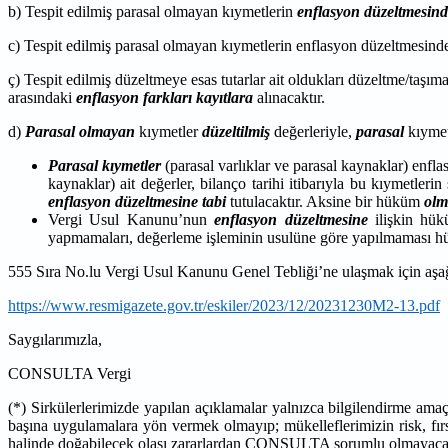
b) Tespit edilmiş parasal olmayan kıymetlerin
enflasyon düzeltmesinde
c) Tespit edilmiş parasal olmayan kıymetlerin enflasyon düzeltmesind
ç) Tespit edilmiş düzeltmeye esas tutarlar ait oldukları düzeltme/taşım
arasındaki
enflasyon farkları kayıtlara
alınacaktır.
d)
Parasal olmayan
kıymetler
düzeltilmiş
değerleriyle,
parasal
kıymet
Parasal kıymetler
(parasal varlıklar ve parasal kaynaklar) enfl
kaynaklar) ait değerler, bilanço tarihi itibarıyla bu kıymetle
enflasyon düzeltmesine tabi
tutulacaktır. Aksine bir hüküm
olm
Vergi Usul Kanunu’nun
enflasyon düzeltmesine
ilişkin hükü
yapmamaları, değerleme işleminin usulüne göre yapılmaması
555 Sıra No.lu Vergi Usul Kanunu Genel Tebliği’ne ulaşmak için aşa
https://www.resmigazete.gov.tr/eskiler/2023/12/20231230M2-13.pdf
Saygılarımızla,
CONSULTA Vergi
(*) Sirkülerlerimizde yapılan açıklamalar yalnızca bilgilendirme ama
başına uygulamalara yön vermek olmayıp; mükelleflerimizin risk, fırs
halinde doğabilecek olası zararlardan CONSULTA sorumlu olmayaca