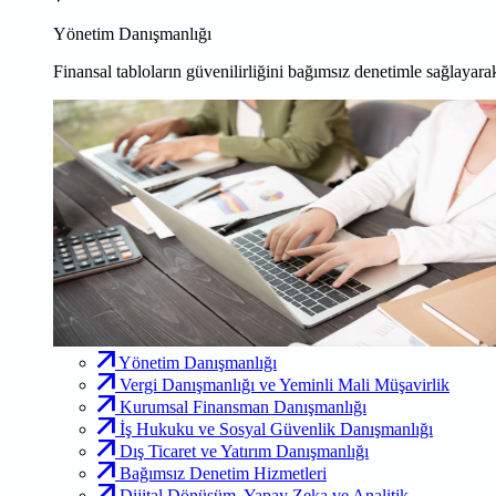
Yönetim Danışmanlığı
Finansal tabloların güvenilirliğini bağımsız denetimle sağlayarak
Yönetim Danışmanlığı
Vergi Danışmanlığı ve Yeminli Mali Müşavirlik
Kurumsal Finansman Danışmanlığı
İş Hukuku ve Sosyal Güvenlik Danışmanlığı
Dış Ticaret ve Yatırım Danışmanlığı
Bağımsız Denetim Hizmetleri
Dijital Dönüşüm, Yapay Zeka ve Analitik