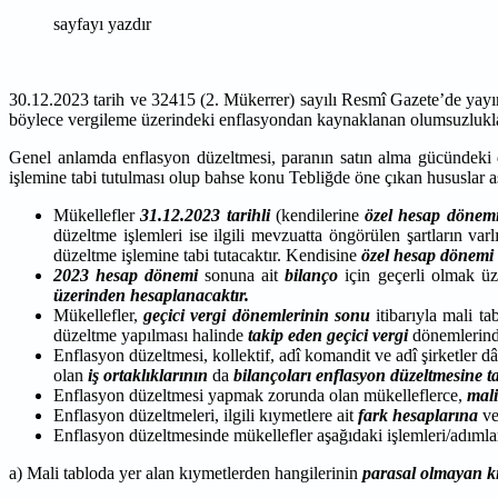
sayfayı yazdır
30.12.2023 tarih ve 32415 (2. Mükerrer) sayılı Resmî Gazete’de yayı
böylece vergileme üzerindeki enflasyondan kaynaklanan olumsuzluklar
Genel anlamda enflasyon düzeltmesi, paranın satın alma gücündeki 
işlemine tabi tutulması olup bahse konu Tebliğde öne çıkan hususlar aş
Mükellefler
31.12.2023 tarihli
(kendilerine
özel hesap dönem
düzeltme işlemleri ise ilgili mevzuatta öngörülen şartların va
düzeltme işlemine tabi tutacaktır. Kendisine
özel hesap dönemi
2023 hesap dönemi
sonuna ait
bilanço
için geçerli olmak ü
üzerinden hesaplanacaktır.
Mükellefler,
geçici vergi dönemlerinin sonu
itibarıyla mali t
düzeltme yapılması halinde
takip eden geçici vergi
dönemlerind
Enflasyon düzeltmesi, kollektif, adî komandit ve adî şirketler d
olan
iş ortaklıklarının
da
bilançoları
enflasyon düzeltmesine t
Enflasyon düzeltmesi yapmak zorunda olan mükelleflerce,
mali
Enflasyon düzeltmeleri, ilgili kıymetlere ait
fark hesaplarına
v
Enflasyon düzeltmesinde mükellefler aşağıdaki işlemleri/adımları
a) Mali tabloda yer alan kıymetlerden hangilerinin
parasal olmayan k