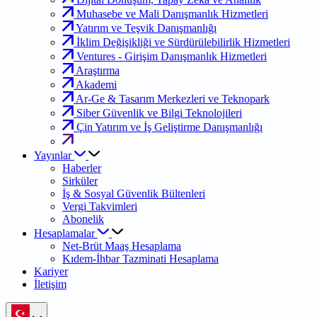
Muhasebe ve Mali Danışmanlık Hizmetleri
Yatırım ve Teşvik Danışmanlığı
İklim Değişikliği ve Sürdürülebilirlik Hizmetleri
Ventures - Girişim Danışmanlık Hizmetleri
Araştırma
Akademi
Ar-Ge & Tasarım Merkezleri ve Teknopark
Siber Güvenlik ve Bilgi Teknolojileri
Çin Yatırım ve İş Geliştirme Danışmanlığı
Yayınlar
Haberler
Sirküler
İş & Sosyal Güvenlik Bültenleri
Vergi Takvimleri
Abonelik
Hesaplamalar
Net-Brüt Maaş Hesaplama
Kıdem-İhbar Tazminati Hesaplama
Kariyer
İletişim