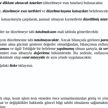
 dikkate alınacak tutarları
(düzeltmeye esas tutarları) bulunacaktır.
e,
düzeltmeye esas tarihleri
ve
düzeltme/taşıma katsayıları
belirlenecekt
a katsayılarıyla çarpılarak, parasal olmayan kıymetlerin
düzeltilmiş tuta
ler ise düzeltmeye tabi
tutulmaksızın
mali tabloda gösterilecektir.
asyon düzeltmesine tabi
tutulmayacaktır
. Ancak bilançoda görünen
para
rin satın alma gücünü gösteren değerler olmadığından, bilançonun enfla
aması
ve ilgili Tebliğde bir belirleme
yapılmamış
olması şartıyla,
öz se
mleri esas itibarıyla
değerleme
hükümleridir. Bu nedenle, enflasyo
 hükmünde olup
cezai
müeyyide
de aynı yönde uygulanacaktır.
ğıdaki
linke
tıklayınız.
çlı olup, kesin işlem tesis etmeden önce uzmanlarımızdan görüş ve yön
at ve değişiklikler hakkında güncel bilgi sahibi olmalarını sağlamaktır
ktır.