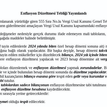
Enflasyon Düzeltmesi Tebliği Yayımlandı
mlanarak yürürlüğe giren 555 Sıra No.lu Vergi Usul Kanunu Genel Tebliğ
ın giderilmesini amaçlayan Vergi Usul Kanunu kapsamındaki enflasyon 
değişmeler nedeniyle gerçek durumu ifade edemeyen mali tabloların,
ağıda maddeler halinde belirtilmiştir.
i
tayin edilenlerde
2024 yılında biten
özel hesap dönemi sonuna ait) ma
rlığına bağlı olarak yapılacaktır. Bir başka deyişle, hesap dönemi
takvi
tayin edilen mükellefler için düzeltilecek
bilanço
,
2024 yılı içinde biten
zere enflasyon düzeltmesi yapılacak ve 2023 hesap dönemine ait
verg
abloları düzenlemek ve
enflasyon
düzeltmesi
yapmak
zorundadırlar
. B
e ve içinde bulunulan hesap dönemi sonunda da
düzeltme yapılacaktır
âhil kazançlarını
bilanço esasına göre
tespit eden
gelir veya kurumlar v
abi
tutulur.
 tablolardan sadece bilançonun
enflasyon düzeltmesine tabi tutulması
e
enflasyon düzeltme hesabına
kaydedilecektir.
 sırasıyla yerine getireceklerdir:
ıymet
olduğu
tespit
edilecektir.