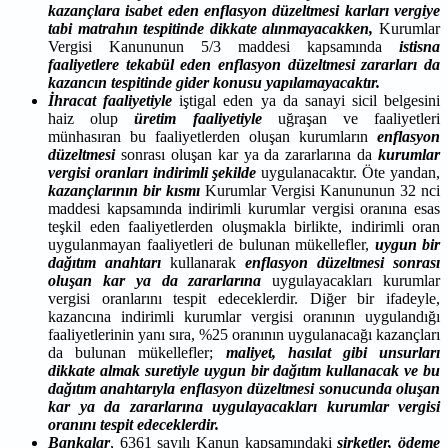
kazançlara isabet eden enflasyon düzeltmesi karları vergiye
tabi matrahın tespitinde dikkate alınmayacakken,
Kurumlar
Vergisi Kanununun 5/3 maddesi kapsamında
istisna
faaliyetlere tekabül eden enflasyon düzeltmesi zararları da
kazancın tespitinde gider konusu yapılamayacaktır.
İhracat faaliyetiyle
iştigal eden ya da sanayi sicil belgesini
haiz olup
üretim faaliyetiyle
uğraşan ve faaliyetleri
münhasıran bu faaliyetlerden oluşan kurumların
enflasyon
düzeltmesi
sonrası oluşan kar ya da zararlarına da
kurumlar
vergisi oranları indirimli şekilde
uygulanacaktır. Öte yandan,
kazançlarının bir kısmı
Kurumlar Vergisi Kanununun 32 nci
maddesi kapsamında indirimli kurumlar vergisi oranına esas
teşkil eden faaliyetlerden oluşmakla birlikte, indirimli oran
uygulanmayan faaliyetleri de bulunan mükellefler,
uygun bir
dağıtım anahtarı
kullanarak
enflasyon düzeltmesi sonrası
oluşan kar ya da zararlarına
uygulayacakları kurumlar
vergisi oranlarını tespit edeceklerdir. Diğer bir ifadeyle,
kazancına indirimli kurumlar vergisi oranının uygulandığı
faaliyetlerinin yanı sıra, %25 oranının uygulanacağı kazançları
da bulunan mükellefler;
maliyet, hasılat gibi unsurları
dikkate almak suretiyle uygun bir dağıtım kullanacak ve bu
dağıtım anahtarıyla enflasyon düzeltmesi sonucunda oluşan
kar ya da zararlarına uygulayacakları kurumlar vergisi
oranını tespit edeceklerdir.
Bankalar
, 6361 sayılı Kanun kapsamındaki
şirketler, ödeme