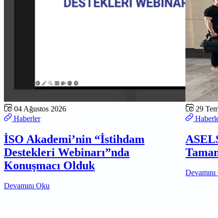
04 Ağustos 2026
29 Te
Haberler
Haberl
İSO Akademi’nin “İstihdam
ASELS
Destekleri Webinarı”nda
Tamam
Konuşmacı Olduk
Devamını
Devamını Oku