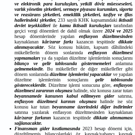
ve elektronik para kuruluşları, yetkili döviz müesseseleri,
varlık yönetim şirketleri, sermaye piyasası kurumları, sigorta
ve reasürans şirketleri, emeklilik şirketleri, tasfiye ve iflas
hallerindeki şirketler,
233 sayılı KHK kapsamındaki
iktisadi
devlet teşekkülleri
ile
kamu iktisadi kuruluşları
tarafından
geçici vergi dönemleri de dahil olmak üzere
2024 ve 2025
hesap dönemlerinde yapılan
enflasyon düzeltmesinden
kaynaklanan
kâr/zarar farkı
kazancın tespitinde
dikkate
alınmayacaktır
. Söz konusu hüküm, kapsam dâhilindeki
mükelleflerin dönem sonlarında
enflasyon düzeltmesi
yapmamaları
ya da yapılan düzeltme işlemlerinin sonuçlarını
bilanço ve gelir tablosunda göstermemeleri
anlamına
gelmemektedir.
Bu mükellefler de diğer mükellefler gibi
dönem sonlarında
düzeltme işlemlerini yapacaklar
ve yapılan
düzeltme işlemlerinin sonuçlarını
gelir tablosunda
göstereceklerdir.
Düzeltme işlemi sonucuna göre,
enflasyon
düzeltmesi zararının oluşması
halinde, söz konusu zarar tutarı
beyannamede kanunen kabul edilmeyen gider
satırına,
enflasyon düzeltmesi karının oluşması
halinde ise söz
konusu kar tutarı
beyanname üzerindeki diğer indirimler
satırına yazılarak enflasyon düzeltmesinden kaynaklanan
kâr/zarar farkının
kazancın tespitinde
dikkate alınmaması
sağlanacaktır.
Finansman gider kısıtlamasında
2023 hesap dönemi için,
düzeltilmemiş bilançolardaki öz kaynak/yabancı kaynak