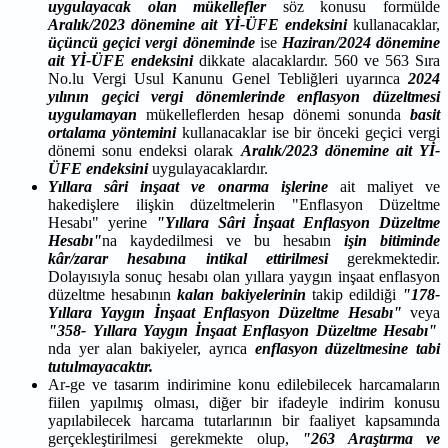
uygulayacak olan mükellefler
söz konusu formülde
Aralık/2023 dönemine ait Yİ-ÜFE endeksini
kullanacaklar,
üçüncü geçici vergi döneminde
ise
Haziran/2024 dönemine
ait Yİ-ÜFE endeksini
dikkate alacaklardır. 560 ve 563 Sıra
No.lu Vergi Usul Kanunu Genel Tebliğleri uyarınca
2024
yılının geçici vergi dönemlerinde enflasyon düzeltmesi
uygulamayan
mükelleflerden hesap dönemi sonunda
basit
ortalama yöntemini
kullanacaklar ise bir önceki geçici vergi
dönemi sonu endeksi olarak
Aralık/2023 dönemine ait Yİ-
ÜFE endeksini
uygulayacaklardır.
Yıllara sâri inşaat ve onarma işlerine
ait maliyet ve
hakedişlere ilişkin düzeltmelerin "Enflasyon Düzeltme
Hesabı" yerine
"Yıllara Sâri İnşaat Enflasyon Düzeltme
Hesabı"
na kaydedilmesi ve bu hesabın
işin bitiminde
kâr/zarar hesabına intikal ettirilmesi
gerekmektedir.
Dolayısıyla sonuç hesabı olan yıllara yaygın inşaat enflasyon
düzeltme hesabının
kalan bakiyelerinin
takip edildiği
"178-
Yıllara Yaygın İnşaat Enflasyon Düzeltme Hesabı"
veya
"358- Yıllara Yaygın İnşaat Enflasyon Düzeltme Hesabı"
nda yer alan bakiyeler, ayrıca
enflasyon düzeltmesine tabi
tutulmayacaktır.
Ar-ge ve tasarım indirimine konu edilebilecek harcamaların
fiilen yapılmış olması, diğer bir ifadeyle indirim konusu
yapılabilecek harcama tutarlarının bir faaliyet kapsamında
gerçekleştirilmesi gerekmekte olup,
"263 Araştırma ve