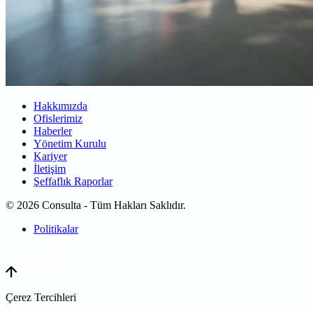
Hakkımızda
Ofislerimiz
Haberler
Yönetim Kurulu
Kariyer
İletişim
Şeffaflık Raporlar
© 2026 Consulta - Tüm Hakları Saklıdır.
Politikalar
WEB
TASARIM
Çerez Tercihleri