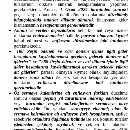
tutarlarının dikkate alınarak hesaplamaların yapılması
gerekmektedir. Ancak,
1 Ocak 2024 tarihinden sonraki
geçici vergi dönemleri dahil dönem sonlarında
düzeltilmiş
bilançolardaki tutarlar dikkate alınarak
finansman gider
kısıtlamasının
hesaplanması gerekmektedir.
Alınan ve verilen depozitoların
belli bir mal veya hizmet
miktarına
endekslenmeleri
halinde
parasal
olmayan kıymet
kabul edilmesi ve
enflasyon düzeltmesine tabi tutulması
gerekmektedir.
"180 Peşin ödenen ve cari dönem içinde ilgili gider
hesaplarına kaydedilmemesi gereken, gelecek döneme ait
giderler"
ve
"280 Peşin ödenen ve cari dönem içinde ilgili
gider hesaplarına kaydedilmemesi gereken gelecek yıllara
ait giderler"
parasal olmayan kıymet olarak sayıldığından
dönem sonu itibari
ile söz konusu hesaplarda yer alan
tutarların
enflasyon düzeltmesine tabi tutulması
gerekmektedir.
Öz sermaye kalemlerine ait enflasyon farkları
düzeltme
sonucu oluşan
geçmiş yıl zararlarına mahsup edilebilecek
veya
kurumlar vergisi mükelleflerince sermayeye ilave
edilebilecektir.
Öte yandan,
sermayeye eklenmiş olan öz
sermaye kalemlerine ait enflasyon fark hesaplarının,
tasfiye
sebebiyle
ortaklara dağılması halinde
ise söz konusu tutarlar
işletmeden çekilmiş sayılacak
ve çekilen bu tutarların
vergilendirilmesinde
Kurumlar Vergisi Kanununun 32/B