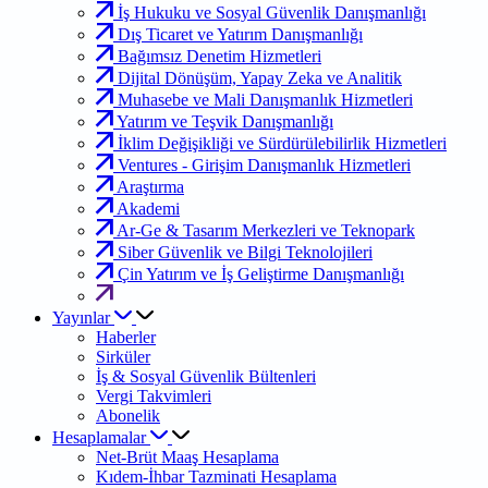
İş Hukuku ve Sosyal Güvenlik Danışmanlığı
Dış Ticaret ve Yatırım Danışmanlığı
Bağımsız Denetim Hizmetleri
Dijital Dönüşüm, Yapay Zeka ve Analitik
Muhasebe ve Mali Danışmanlık Hizmetleri
Yatırım ve Teşvik Danışmanlığı
İklim Değişikliği ve Sürdürülebilirlik Hizmetleri
Ventures - Girişim Danışmanlık Hizmetleri
Araştırma
Akademi
Ar-Ge & Tasarım Merkezleri ve Teknopark
Siber Güvenlik ve Bilgi Teknolojileri
Çin Yatırım ve İş Geliştirme Danışmanlığı
Yayınlar
Haberler
Sirküler
İş & Sosyal Güvenlik Bültenleri
Vergi Takvimleri
Abonelik
Hesaplamalar
Net-Brüt Maaş Hesaplama
Kıdem-İhbar Tazminati Hesaplama