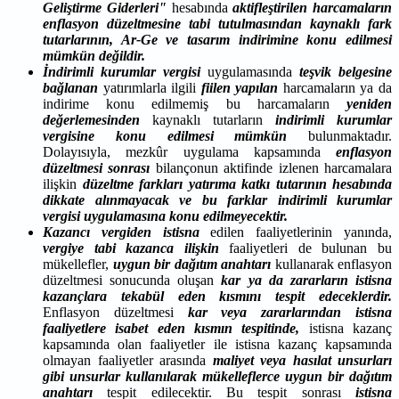
Geliştirme Giderleri"
hesabında
aktifleştirilen
harcamaların
enflasyon düzeltmesine tabi tutulmasından kaynaklı fark
tutarlarının, Ar-Ge ve tasarım indirimine konu edilmesi
mümkün değildir.
İndirimli kurumlar vergisi
uygulamasında
teşvik belgesine
bağlanan
yatırımlarla ilgili
fiilen yapılan
harcamaların ya da
indirime konu edilmemiş bu harcamaların
yeniden
değerlemesinden
kaynaklı tutarların
indirimli kurumlar
vergisine konu edilmesi mümkün
bulunmaktadır.
Dolayısıyla, mezkûr uygulama kapsamında
enflasyon
düzeltmesi sonrası
bilançonun aktifinde izlenen harcamalara
ilişkin
düzeltme farkları yatırıma katkı tutarının hesabında
dikkate alınmayacak ve bu farklar indirimli kurumlar
vergisi uygulamasına konu edilmeyecektir.
Kazancı vergiden istisna
edilen faaliyetlerinin yanında,
vergiye tabi kazanca ilişkin
faaliyetleri de bulunan bu
mükellefler,
uygun bir dağıtım anahtarı
kullanarak enflasyon
düzeltmesi sonucunda oluşan
kar ya da zararların istisna
kazançlara tekabül eden kısmını tespit edeceklerdir.
Enflasyon düzeltmesi
kar veya zararlarından istisna
faaliyetlere isabet eden kısmın tespitinde,
istisna kazanç
kapsamında olan faaliyetler ile istisna kazanç kapsamında
olmayan faaliyetler arasında
maliyet veya hasılat unsurları
gibi unsurlar kullanılarak mükelleflerce uygun bir dağıtım
anahtarı
tespit edilecektir. Bu tespit sonrası
istisna