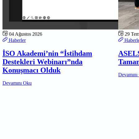
04 Ağustos 2026
29 Te
Haberler
Haberl
İSO Akademi’nin “İstihdam
ASELS
Destekleri Webinarı”nda
Tamam
Konuşmacı Olduk
Devamını
Devamını Oku