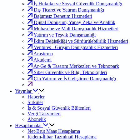
İş Hukuku ve Sosyal Güvenlik Danışmanlığı
Dış Ticaret ve Yatırım Danışmanlığı
Bağımsız Denetim Hizmetleri
Dijital Dönüşüm, Yapay Zeka ve Analitik
Muhasebe ve Mali Danışmanlık Hizmetleri
Yatırım ve Teşvik Danışmanlığı
İklim Değişikliği ve Sürdürülebilirlik Hizmetleri
Ventures - Girişim Danışmanlık Hizmetleri
Araştırma
Akademi
Ar-Ge & Tasarım Merkezleri ve Teknopark
Siber Güvenlik ve Bilgi Teknolojileri
Çin Yatırım ve İş Geliştirme Danışmanlığı
Yayınlar
Haberler
Sirküler
İş & Sosyal Güvenlik Bültenleri
Vergi Takvimleri
Abonelik
Hesaplamalar
Net-Brüt Maaş Hesaplama
Kıdem-İhbar Tazminati Hesaplama