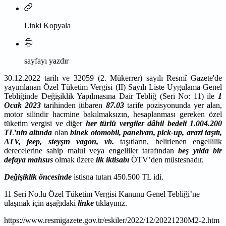
Linki Kopyala
sayfayı yazdır
30.12.2022 tarih ve 32059 (2. Mükerrer) sayılı Resmî Gazete'de
yayımlanan Özel Tüketim Vergisi (II) Sayılı Liste Uygulama Genel
Tebliğinde Değişiklik Yapılmasına Dair Tebliğ (Seri No: 11)
ile
1
Ocak 2023
tarihinden itibaren
87.03
tarife pozisyonunda yer alan,
motor silindir hacmine bakılmaksızın, hesaplanması gereken özel
tüketim vergisi ve diğer
her türlü vergiler dâhil bedeli 1.004.200
TL’nin altında
olan
binek otomobil, panelvan, pick-up, arazi taşıtı,
ATV, jeep, steyşın vagon, vb.
taşıtların, belirlenen engellilik
derecelerine sahip malul veya engelliler tarafından
beş yılda bir
defaya mahsus
olmak üzere
ilk iktisabı
ÖTV’den müstesnadır.
Değişiklik öncesinde
istisna tutarı 450.500 TL idi.
11 Seri No.lu Özel Tüketim Vergisi Kanunu Genel Tebliği’ne
ulaşmak için aşağıdaki
linke
tıklayınız.
https://www.resmigazete.gov.tr/eskiler/2022/12/20221230M2-2.htm