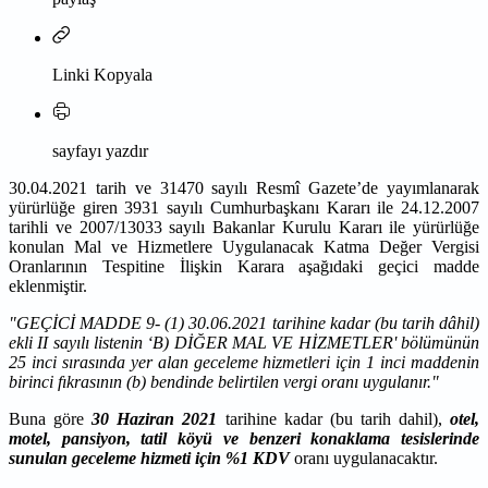
Linki Kopyala
sayfayı yazdır
30.04.2021 tarih ve 31470 sayılı Resmî Gazete’de yayımlanarak
yürürlüğe giren 3931 sayılı Cumhurbaşkanı Kararı ile 24.12.2007
tarihli ve 2007/13033 sayılı Bakanlar Kurulu Kararı ile yürürlüğe
konulan Mal ve Hizmetlere Uygulanacak Katma Değer Vergisi
Oranlarının Tespitine İlişkin Karara aşağıdaki geçici madde
eklenmiştir.
"GEÇİCİ MADDE 9- (1) 30.06.2021 tarihine kadar (bu tarih dâhil)
ekli II sayılı listenin ‘B) DİĞER MAL VE HİZMETLER' bölümünün
25 inci sırasında yer alan geceleme hizmetleri için 1 inci maddenin
birinci fıkrasının (b) bendinde belirtilen vergi oranı uygulanır."
Buna göre
30 Haziran 2021
tarihine kadar (bu tarih dahil),
otel,
motel, pansiyon, tatil köyü ve benzeri konaklama tesislerinde
sunulan geceleme hizmeti için %1 KDV
oranı uygulanacaktır.