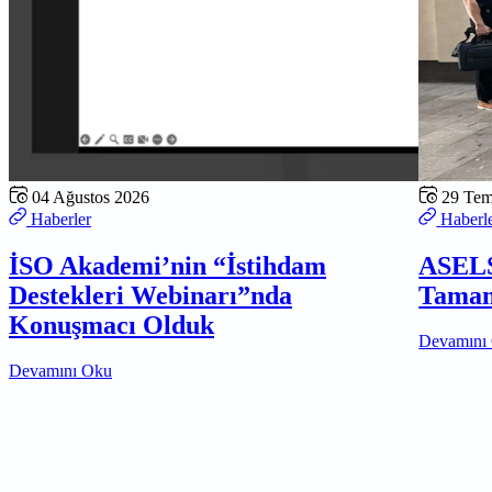
04 Ağustos 2026
29 Te
Haberler
Haberl
İSO Akademi’nin “İstihdam
ASELS
Destekleri Webinarı”nda
Tamam
Konuşmacı Olduk
Devamını
Devamını Oku