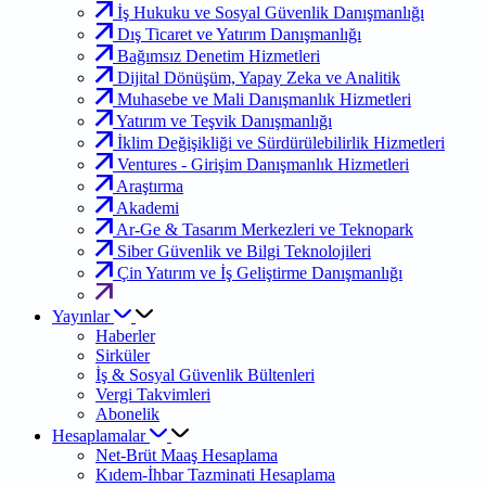
İş Hukuku ve Sosyal Güvenlik Danışmanlığı
Dış Ticaret ve Yatırım Danışmanlığı
Bağımsız Denetim Hizmetleri
Dijital Dönüşüm, Yapay Zeka ve Analitik
Muhasebe ve Mali Danışmanlık Hizmetleri
Yatırım ve Teşvik Danışmanlığı
İklim Değişikliği ve Sürdürülebilirlik Hizmetleri
Ventures - Girişim Danışmanlık Hizmetleri
Araştırma
Akademi
Ar-Ge & Tasarım Merkezleri ve Teknopark
Siber Güvenlik ve Bilgi Teknolojileri
Çin Yatırım ve İş Geliştirme Danışmanlığı
Yayınlar
Haberler
Sirküler
İş & Sosyal Güvenlik Bültenleri
Vergi Takvimleri
Abonelik
Hesaplamalar
Net-Brüt Maaş Hesaplama
Kıdem-İhbar Tazminati Hesaplama