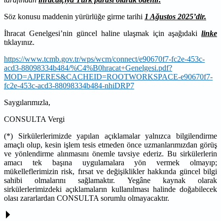
Söz konusu maddenin yürürlüğe girme tarihi
1 Ağustos 2025’dir.
İhracat Genelgesi’nin güncel haline ulaşmak için aşağıdaki
linke
tıklayınız.
https://www.tcmb.gov.tr/wps/wcm/connect/e90670f7-fc2e-453c-
acd3-88098334b484/%C4%B0hracat+Genelgesi.pdf?
MOD=AJPERES&CACHEID=ROOTWORKSPACE-e90670f7-
fc2e-453c-acd3-88098334b484-nhiDRP7
Saygılarımızla,
CONSULTA Vergi
(*) Sirkülerlerimizde yapılan açıklamalar yalnızca bilgilendirme
amaçlı olup, kesin işlem tesis etmeden önce uzmanlarımızdan görüş
ve yönlendirme alınmasını önemle tavsiye ederiz. Bu sirkülerlerin
amacı tek başına uygulamalara yön vermek olmayıp;
mükelleflerimizin risk, fırsat ve değişiklikler hakkında güncel bilgi
sahibi olmalarını sağlamaktır. Yegâne kaynak olarak
sirkülerlerimizdeki açıklamaların kullanılması halinde doğabilecek
olası zararlardan CONSULTA sorumlu olmayacaktır.