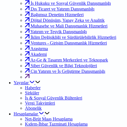
İş Hukuku ve Sosyal Güvenlik Danışmanlığı
Dış Ticaret ve Yatırım Danışmanlığı
Bağımsız Denetim Hizmetleri
Dijital Dönüşüm, Yapay Zeka ve Analitik
Muhasebe ve Mali Danışmanlık Hizmetleri
Yatırım ve Teşvik Danışmanlığı
İklim Değişikliği ve Sürdürülebilirlik Hizmetleri
Ventures - Girişim Danışmanlık Hizmetleri
Araştırma
Akademi
Ar-Ge & Tasarım Merkezleri ve Teknopark
Siber Güvenlik ve Bilgi Teknolojileri
Çin Yatırım ve İş Geliştirme Danışmanlığı
Yayınlar
Haberler
Sirküler
İş & Sosyal Güvenlik Bültenleri
Vergi Takvimleri
Abonelik
Hesaplamalar
Net-Brüt Maaş Hesaplama
Kıdem-İhbar Tazminati Hesaplama