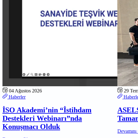
04 Ağustos 2026
29 Te
Haberler
Haberl
İSO Akademi’nin “İstihdam
ASELS
Destekleri Webinarı”nda
Tamam
Konuşmacı Olduk
Devamını