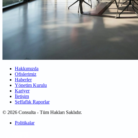
Hakkımızda
Ofislerimiz
Haberler
Yönetim Kurulu
Kariyer
İletişim
Şeffaflık Raporlar
© 2026 Consulta - Tüm Hakları Saklıdır.
Politikalar
WEB
TASARIM