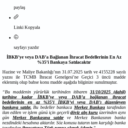
paylaş
Linki Kopyala
sayfayı yazdır
İBKB’ye veya DAB’a Bağlanan İhracat Bedellerinin En Az
%35’i Bankaya Satılacaktır
Hazine ve Maliye Bakanlığı’nın 31.07.2025 tarih ve 4155228 sayılı
yazısı ile TCMB İhracat Genelgesi’ne Geçici 3 üncü madde
eklenmiş olup bahse konu madde aşağıda bilginize sunulmuştur.
“Bu maddenin yürürlük tarihinden itibaren
31/10/2025 (dahil)
tarihine kadar İBKB’ye veya DAB’a bağlanan ihracat
bedellerinin en az %35’i İBKB’yi veya DAB’ı düzenleyen
bankaya satılır.
Bu bedeller bankaca
Merkez Bankası
tarafından
ilan edilen ve işlem günü için geçerli
döviz alış kuru
üzerinden aynı
gün
Merkez Bankasına satılır
ve Merkez Bankasının banka
nezdindeki hesabına aktarılır. Söz konusu tutarın tam karşılığı banka
tarafından
ihracatçıya Türk parası olarak ödenir.
”