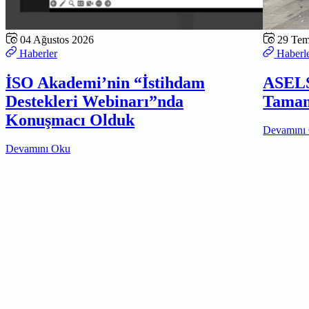
04 Ağustos 2026
29 Te
Haberler
Haberl
İSO Akademi’nin “İstihdam
ASELS
Destekleri Webinarı”nda
Tamam
Konuşmacı Olduk
Devamını
Devamını Oku