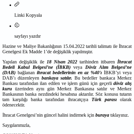
Linki Kopyala
sayfayı yazdır
Hazine ve Maliye Bakanlığının 15.04.2022 tarihli talimatı ile İhracat
Genelgesi Ek Madde 1’de değişiklik yapılmıştır.
Yapılan değişiklik ile
18 Nisan 2022
tarihinden itibaren
İhracat
Bedeli Kabul Belgesi’ne (İBKB)
veya
Döviz Alım Belgesi’ne
(DAB)
bağlanan
ihracat bedellerinin en az %40'ı
İBKB’yi veya
DAB’ı düzenleyen
bankaya satılır.
Bu bedeller bankaca Merkez
Bankası tarafından ilan edilen ve işlem günü için geçerli
döviz alış
kuru
üzerinden aynı gün Merkez Bankasına satılır ve Merkez
Bankasının banka nezdindeki hesabına aktarılır. Söz konusu tutarın
tam karşılığı banka tarafından ihracatçıya
Türk parası
olarak
ödenecektir.
İhracat Genelgesi’nin güncel halini indirmek için
buraya
tıklayınız.
Saygılarımızla,