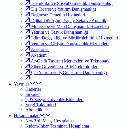
İş Hukuku ve Sosyal Güvenlik Danışmanlığı
Dış Ticaret ve Yatırım Danışmanlığı
Bağımsız Denetim Hizmetleri
Dijital Dönüşüm, Yapay Zeka ve Analitik
Muhasebe ve Mali Danışmanlık Hizmetleri
Yatırım ve Teşvik Danışmanlığı
İklim Değişikliği ve Sürdürülebilirlik Hizmetleri
Ventures - Girişim Danışmanlık Hizmetleri
Araştırma
Akademi
Ar-Ge & Tasarım Merkezleri ve Teknopark
Siber Güvenlik ve Bilgi Teknolojileri
Çin Yatırım ve İş Geliştirme Danışmanlığı
Yayınlar
Haberler
Sirküler
İş & Sosyal Güvenlik Bültenleri
Vergi Takvimleri
Abonelik
Hesaplamalar
Net-Brüt Maaş Hesaplama
Kıdem-İhbar Tazminati Hesaplama