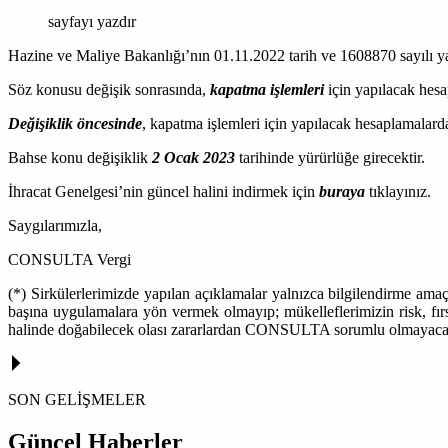
sayfayı yazdır
Hazine ve Maliye Bakanlığı’nın 01.11.2022 tarih ve 1608870 sayılı ya
Söz konusu değişik sonrasında,
kapatma işlemleri
için yapılacak hes
Değişiklik öncesinde
, kapatma işlemleri için yapılacak hesaplamalar
Bahse konu değişiklik
2 Ocak 2023
tarihinde yürürlüğe girecektir.
İhracat Genelgesi’nin güncel halini
indirmek için
buraya
tıklayınız.
Saygılarımızla,
CONSULTA Vergi
(*) Sirkülerlerimizde yapılan açıklamalar yalnızca bilgilendirme ama
başına uygulamalara yön vermek olmayıp; mükelleflerimizin risk, fırs
halinde doğabilecek olası zararlardan CONSULTA sorumlu olmayaca
SON GELİŞMELER
Güncel Haberler