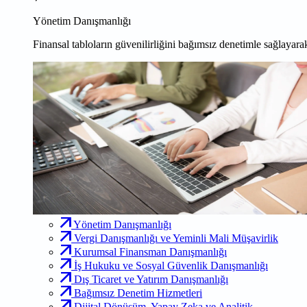
Yönetim Danışmanlığı
Finansal tabloların güvenilirliğini bağımsız denetimle sağlayarak
Yönetim Danışmanlığı
Vergi Danışmanlığı ve Yeminli Mali Müşavirlik
Kurumsal Finansman Danışmanlığı
İş Hukuku ve Sosyal Güvenlik Danışmanlığı
Dış Ticaret ve Yatırım Danışmanlığı
Bağımsız Denetim Hizmetleri
Dijital Dönüşüm, Yapay Zeka ve Analitik