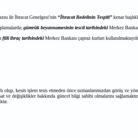
zısı ile İhracat Genelgesi’nin
“İhracat Bedelinin Tespiti”
kenar başlıkl
aplamalarda;
gümrük
beyannamesinin tescil tarihindeki
Merkez Bankası 
da
fiili ihraç tarihindeki
Merkez Bankası çapraz kurları kullanılmaktaydı
çlı olup, kesin işlem tesis etmeden önce uzmanlarımızdan görüş ve yön
at ve değişiklikler hakkında güncel bilgi sahibi olmalarını sağlamaktır
ktır.