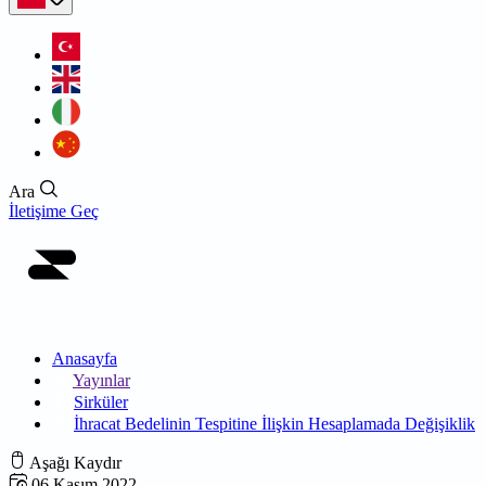
Ara
İletişime Geç
Anasayfa
Yayınlar
Sirküler
İhracat Bedelinin Tespitine İlişkin Hesaplamada Değişiklik
Aşağı Kaydır
06 Kasım 2022