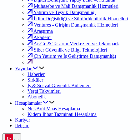
Muhasebe ve Mali Danışmanlık Hizmetleri
Yatırım ve Teşvik Danışmanlığı
İklim Değişikliği ve Sürdürülebilirlik Hizmetleri
Ventures - Girişim Danışmanlık Hizmetleri
Araştırma
Akademi
Ar-Ge & Tasarım Merkezleri ve Teknopark
Siber Güvenlik ve Bilgi Teknolojileri
Çin Yatırım ve İş Geliştirme Danışmanlığı
Yayınlar
Haberler
Sirküler
İş & Sosyal Güvenlik Bültenleri
Vergi Takvimleri
Abonelik
Hesaplamalar
Net-Brüt Maaş Hesaplama
Kıdem-İhbar Tazminati Hesaplama
Kariyer
İletişim