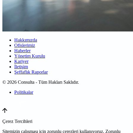
Hakkımızda
Ofislerimiz
Haberler
Yönetim Kurulu
Kariyer
İletişim
Şeffaflık Raporlar
© 2026 Consulta - Tüm Hakları Saklıdır.
Politikalar
WEB
TASARIM
Çerez Tercihleri
Sitemizin çalışması için zorunlu çerezleri kullanıyoruz. Zorunlu