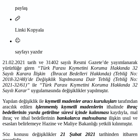
paylaş
Linki Kopyala
sayfayı yazdır
21.02.2021 tarih ve 31402 sayılı Resmi Gazete’de yayımlanarak
yürürlüğe giren
“Türk Parası Kıymetini Koruma Hakkında 32
Sayılı Karara İlişkin (İhracat Bedelleri Hakkında) (Tebliğ No:
2018-32/48)’de Değişiklik Yapılmasına Dair Tebliğ (Tebliğ No:
2021-32/61)”
ile
“Türk Parası Kıymetini Koruma Hakkında 32
Sayılı Karar”
uygulamasında değişiklikler yapılmıştır.
Yapılan değişiklik ile
kıymetli madenler aracı kuruluşları
tarafından
aracılık edilen
işlenmemiş kıymetli
madenlerin
ithalinde
ihraç
bedellerinin yurda getirilme süresi içinde kalınması
kaydıyla, mal
ihraç ve ithal bedellerinin
bankalarca mahsubuna
ilişkin usul ve
esasları belirlemeye Hazine ve Maliye Bakanlığı yetkili kılınmıştır.
Söz konusu değişiklikler
21 Şubat 2021
tarihinden itibaren
geçerlidir.