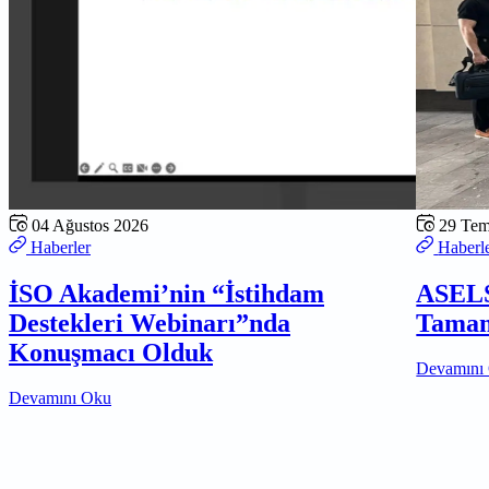
04 Ağustos 2026
29 Te
Haberler
Haberl
İSO Akademi’nin “İstihdam
ASELS
Destekleri Webinarı”nda
Tamam
Konuşmacı Olduk
Devamını
Devamını Oku