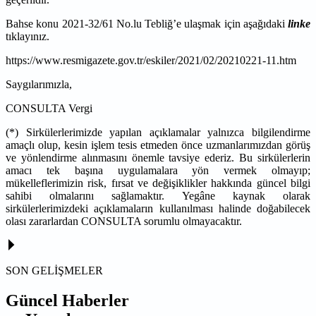
Bahse konu 2021-32/61 No.lu Tebliğ’e
ulaşmak için aşağıdaki
linke
tıklayınız.
https://www.resmigazete.gov.tr/eskiler/2021/02/20210221-11.htm
Saygılarımızla,
CONSULTA Vergi
(*) Sirkülerlerimizde yapılan açıklamalar yalnızca bilgilendirme
amaçlı olup, kesin işlem tesis etmeden önce uzmanlarımızdan görüş
ve yönlendirme alınmasını önemle tavsiye ederiz. Bu sirkülerlerin
amacı tek başına uygulamalara yön vermek olmayıp;
mükelleflerimizin risk, fırsat ve değişiklikler hakkında güncel bilgi
sahibi olmalarını sağlamaktır. Yegâne kaynak olarak
sirkülerlerimizdeki açıklamaların kullanılması halinde doğabilecek
olası zararlardan CONSULTA sorumlu olmayacaktır.
SON GELİŞMELER
Güncel Haberler