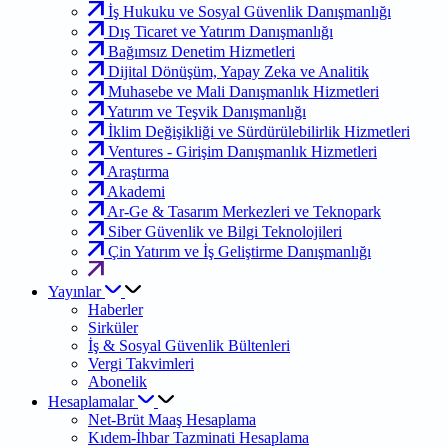
İş Hukuku ve Sosyal Güvenlik Danışmanlığı
Dış Ticaret ve Yatırım Danışmanlığı
Bağımsız Denetim Hizmetleri
Dijital Dönüşüm, Yapay Zeka ve Analitik
Muhasebe ve Mali Danışmanlık Hizmetleri
Yatırım ve Teşvik Danışmanlığı
İklim Değişikliği ve Sürdürülebilirlik Hizmetleri
Ventures - Girişim Danışmanlık Hizmetleri
Araştırma
Akademi
Ar-Ge & Tasarım Merkezleri ve Teknopark
Siber Güvenlik ve Bilgi Teknolojileri
Çin Yatırım ve İş Geliştirme Danışmanlığı
Yayınlar
Haberler
Sirküler
İş & Sosyal Güvenlik Bültenleri
Vergi Takvimleri
Abonelik
Hesaplamalar
Net-Brüt Maaş Hesaplama
Kıdem-İhbar Tazminati Hesaplama