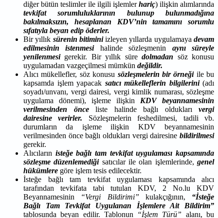
diğer bütün teslimler ile ilgili işlemler
hariç
) ilişkin alımlarında
tevkifat
sorumluluklarının bulunup bulunmadığına
bakılmaksızın, hesaplanan KDV’nin tamamını sorumlu
sıfatıyla beyan edip öderler.
Bir yıllık
sürenin bitimini
izleyen yıllarda uygulamaya
devam
edilmesinin istenmesi
halinde sözleşmenin
aynı süreyle
yenilenmesi
gerekir. Bir yıllık süre
dolmadan
söz konusu
uygulamadan vazgeçilmesi mümkün
değildir.
Alıcı mükellefler, söz konusu
sözleşmelerin bir örneği
ile bu
kapsamda işlem yapacak
satıcı
mükelleflerin bilgilerini
(adı
soyadı/unvanı, vergi dairesi, vergi kimlik numarası, sözleşme
uygulama dönemi), işleme ilişkin
KDV beyannamesinin
verilmesinden önce
liste halinde bağlı oldukları
vergi
dairesine verirler.
Sözleşmelerin feshedilmesi, tadili vb.
durumların da işleme ilişkin KDV beyannamesinin
verilmesinden önce bağlı oldukları vergi dairesine
bildirilmesi
gerekir.
Alıcıların
isteğe bağlı tam tevkifat uygulaması kapsamında
sözleşme düzenlemediği
satıcılar ile olan işlemlerinde,
genel
hükümlere
göre işlem tesis edilecektir.
İsteğe bağlı tam tevkifat uygulaması kapsamında alıcı
tarafından tevkifata tabi tutulan KDV, 2 No.lu KDV
Beyannamesinin
“Vergi Bildirimi”
kulakçığının,
“İsteğe
Bağlı Tam Tevkifat Uygulanan İşlemlere Ait Bildirim”
tablosunda beyan edilir. Tablonun
“İşlem Türü”
alanı, bu