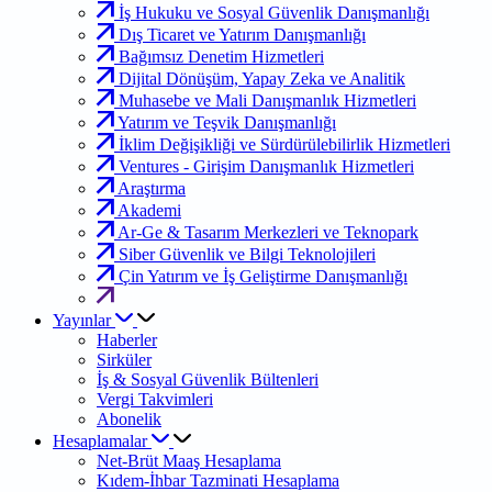
İş Hukuku ve Sosyal Güvenlik Danışmanlığı
Dış Ticaret ve Yatırım Danışmanlığı
Bağımsız Denetim Hizmetleri
Dijital Dönüşüm, Yapay Zeka ve Analitik
Muhasebe ve Mali Danışmanlık Hizmetleri
Yatırım ve Teşvik Danışmanlığı
İklim Değişikliği ve Sürdürülebilirlik Hizmetleri
Ventures - Girişim Danışmanlık Hizmetleri
Araştırma
Akademi
Ar-Ge & Tasarım Merkezleri ve Teknopark
Siber Güvenlik ve Bilgi Teknolojileri
Çin Yatırım ve İş Geliştirme Danışmanlığı
Yayınlar
Haberler
Sirküler
İş & Sosyal Güvenlik Bültenleri
Vergi Takvimleri
Abonelik
Hesaplamalar
Net-Brüt Maaş Hesaplama
Kıdem-İhbar Tazminati Hesaplama