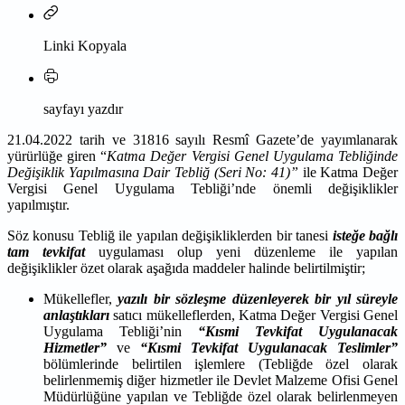
Linki Kopyala
sayfayı yazdır
21.04.2022 tarih ve 31816 sayılı Resmî Gazete’de yayımlanarak
yürürlüğe giren “
Katma Değer Vergisi Genel Uygulama Tebliğinde
Değişiklik Yapılmasına Dair Tebliğ (Seri No: 41)”
ile Katma Değer
Vergisi Genel Uygulama Tebliği’nde önemli değişiklikler
yapılmıştır.
Söz konusu Tebliğ ile
yapılan değişikliklerden bir tanesi
isteğe bağlı
tam tevkifat
uygulaması olup
yeni düzenleme ile
yapılan
değişiklikler özet olarak aşağıda maddeler halinde belirtilmiştir;
Mükellefler,
yazılı bir sözleşme düzenleyerek bir yıl süreyle
anlaştıkları
satıcı mükelleflerden, Katma Değer Vergisi Genel
Uygulama Tebliği’nin
“Kısmi Tevkifat Uygulanacak
Hizmetler”
ve
“Kısmi Tevkifat Uygulanacak Teslimler”
bölümlerinde belirtilen işlemlere (Tebliğde özel olarak
belirlenmemiş diğer hizmetler ile Devlet Malzeme Ofisi Genel
Müdürlüğüne yapılan ve Tebliğde özel olarak belirlenmeyen