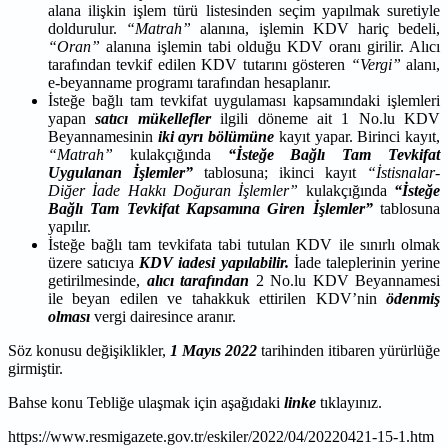
alana ilişkin işlem türü listesinden seçim yapılmak suretiyle
doldurulur.
“Matrah”
alanına, işlemin KDV hariç bedeli,
“Oran”
alanına işlemin tabi olduğu KDV oranı girilir. Alıcı
tarafından tevkif edilen KDV tutarını gösteren
“Vergi”
alanı,
e-beyanname programı tarafından hesaplanır.
İsteğe bağlı tam tevkifat uygulaması kapsamındaki işlemleri
yapan
satıcı mükellefler
ilgili döneme ait 1 No.lu KDV
Beyannamesinin
iki ayrı bölümüne
kayıt yapar. Birinci kayıt,
“Matrah”
kulakçığında
“İsteğe Bağlı Tam Tevkifat
Uygulanan İşlemler”
tablosuna; ikinci kayıt
“İstisnalar-
Diğer İade Hakkı Doğuran İşlemler”
kulakçığında
“İsteğe
Bağlı Tam Tevkifat Kapsamına Giren İşlemler”
tablosuna
yapılır.
İsteğe bağlı tam tevkifata tabi tutulan KDV ile sınırlı olmak
üzere satıcıya
KDV iadesi yapılabilir.
İade taleplerinin yerine
getirilmesinde,
alıcı tarafından
2 No.lu KDV Beyannamesi
ile beyan edilen ve tahakkuk ettirilen KDV’nin
ödenmiş
olması
vergi dairesince aranır.
Söz konusu değişiklikler,
1 Mayıs 2022
tarihinden itibaren yürürlüğe
girmiştir.
Bahse konu Tebliğe ulaşmak için aşağıdaki
linke
tıklayınız.
https://www.resmigazete.gov.tr/eskiler/2022/04/20220421-15-1.htm