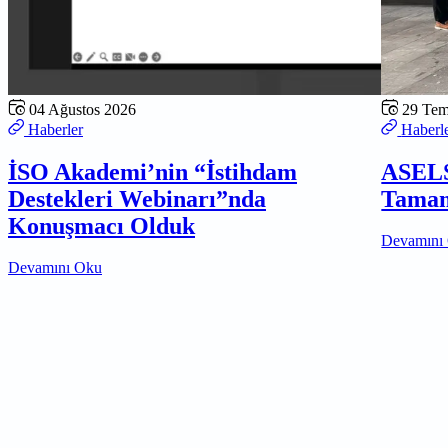
04 Ağustos 2026
29 Te
Haberler
Haberl
İSO Akademi’nin “İstihdam
ASELS
Destekleri Webinarı”nda
Tamam
Konuşmacı Olduk
Devamını
Devamını Oku