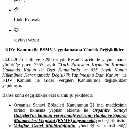
Linki Kopyala
sayfayı yazdır
KDV Kanunu ile BSMV Uygulamasına Yönelik Değişiklikler
24.07.2025 tarih ve 32965 sayılı Resmi Gazete’de yayımlanarak
yürürlüğe giren 7555 sayılı
“Türk Parasının Kıymetini Koruma
Hakkında Kanun ile Bazı Kanunlarda ve 635 Sayılı Kanun
Hükmünde Kararnamede Değişiklik Yapılmasına Dair Kanun”
ile
KDV Kanunu ile Gider Vergileri Kanunu’nda değişiklikler
yapılmıştır.
Bahse konu değişiklikler özet olarak şu şekildedir;
Organize Sanayi Bölgeleri Kanununun 21 inci maddesinin
birinci fıkrasına yapılan ekleme ile
Organize Sanayi
Bölgeleri'ne tanınan vergi muafiyetlerinin Banka ve Sigorta
Muameleleri Vergisini (BSMV) kapsamadığı
netleştirilmiştir.
Vakıflar Genel Müdürlüğünün
yönettiği ve temsil ettiği