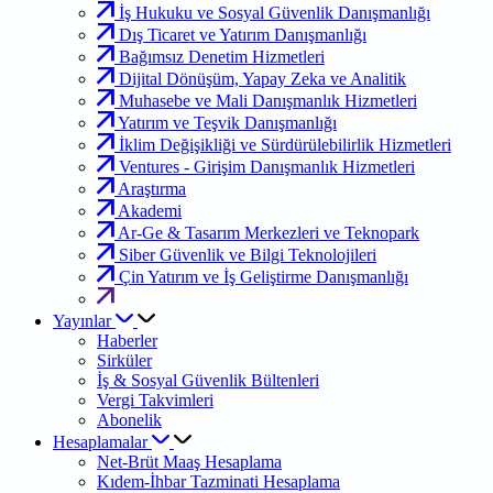
İş Hukuku ve Sosyal Güvenlik Danışmanlığı
Dış Ticaret ve Yatırım Danışmanlığı
Bağımsız Denetim Hizmetleri
Dijital Dönüşüm, Yapay Zeka ve Analitik
Muhasebe ve Mali Danışmanlık Hizmetleri
Yatırım ve Teşvik Danışmanlığı
İklim Değişikliği ve Sürdürülebilirlik Hizmetleri
Ventures - Girişim Danışmanlık Hizmetleri
Araştırma
Akademi
Ar-Ge & Tasarım Merkezleri ve Teknopark
Siber Güvenlik ve Bilgi Teknolojileri
Çin Yatırım ve İş Geliştirme Danışmanlığı
Yayınlar
Haberler
Sirküler
İş & Sosyal Güvenlik Bültenleri
Vergi Takvimleri
Abonelik
Hesaplamalar
Net-Brüt Maaş Hesaplama
Kıdem-İhbar Tazminati Hesaplama