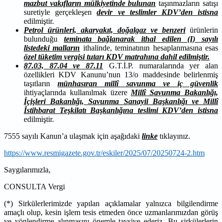
mazbut vakıfların mülkiyetinde bulunan
taşınmazların satışı
suretiyle gerçekleşen
devir ve teslimler KDV’den istisna
edilmiştir.
Petrol ürünleri, akaryakıt, doğalgaz ve benzeri
ürünlerin
bulunduğu
teminata bağlanarak ithal edilen (I) sayılı
listedeki malların
ithalinde, teminatının hesaplanmasına esas
özel tüketim vergisi tutarı KDV matrahına dahil edilmiştir.
87.03, 87.04 ve 87.11
G.T.İ.P. numaralarında yer alan
özellikleri KDV Kanunu’nun 13/o maddesinde belirlenmiş
taşıtların
münhasıran millî savunma ve iç güvenlik
ihtiyaçlarında kullanılmak üzere
Millî Savunma Bakanlığı,
İçişleri Bakanlığı, Savunma Sanayii Başkanlığı ve Millî
İstihbarat Teşkilatı Başkanlığına teslimi KDV’den istisna
edilmiştir.
7555 sayılı Kanun’a ulaşmak için aşağıdaki
linke
tıklayınız.
https://www.resmigazete.gov.tr/eskiler/2025/07/20250724-2.htm
Saygılarımızla,
CONSULTA Vergi
(*) Sirkülerlerimizde yapılan açıklamalar yalnızca bilgilendirme
amaçlı olup, kesin işlem tesis etmeden önce uzmanlarımızdan görüş
ve yönlendirme alınmasını önemle tavsiye ederiz. Bu sirkülerlerin