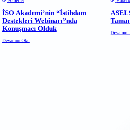
Haberler
Haberl
İSO Akademi’nin “İstihdam
ASELS
Destekleri Webinarı”nda
Tamam
Konuşmacı Olduk
Devamını
Devamını Oku