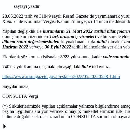
sayfayı yazdır
28.05.2022 tarih ve 31849 sayılı Resmî Gazete’de yayımlanarak yürür
Kanun”
ile Kurumlar Vergisi Kanunu’nun geçici 14 üncü maddesinde değ
Yapılan değişiklik ile
kurumların
31 Mart 2022 tarihli bilançoları
dönüşüm kuru üzerinden
Türk lirasına çevirmeleri
ve bu suretle elde 
dönem sonu değerlemesinden
kaynaklananlar da
dâhil
olmak üze
Haziran 2022
ve/veya
30 Eylül 2022
tarihli bilançolarda yer alan yaba
Ek olarak söz konusu istisnalar
2022
yılı sonuna kadar
vade
sonunda 
7407 sayılı Kanuna ulaşmak için aşağıdaki
linke
tıklayınız.
https://www.resmigazete.gov.tr/eskiler/2022/05/20220528-1.htm
Saygılarımızla,
CONSULTA Vergi
(*) Sirkülerlerimizde yapılan açıklamalar yalnızca bilgilendirme ama
başına uygulamalara yön vermek olmayıp; mükelleflerimizin risk, fırs
halinde doğabilecek olası zararlardan CONSULTA sorumlu olmayaca