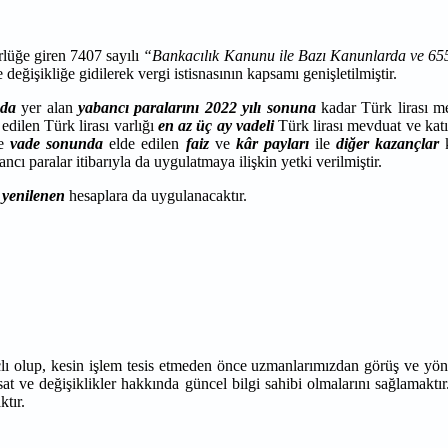
lüğe giren 7407 sayılı
“Bankacılık Kanunu ile Bazı Kanunlarda ve 6
işikliğe gidilerek vergi istisnasının kapsamı genişletilmiştir.
nda
yer alan
yabancı paralarını
2022
yılı sonuna
kadar Türk lirası m
edilen Türk lirası varlığı
en az üç ay vadeli
Türk lirası mevduat ve kat
re
vade sonunda
elde edilen
faiz
ve
kâr payları
ile
diğer kazançlar
k
ncı paralar itibarıyla da uygulatmaya ilişkin yetki verilmiştir.
yenilenen
hesaplara da uygulanacaktır.
çlı olup, kesin işlem tesis etmeden önce uzmanlarımızdan görüş ve yön
at ve değişiklikler hakkında güncel bilgi sahibi olmalarını sağlamaktır
ktır.