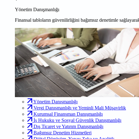
Yönetim Danışmanlığı
Finansal tabloların güvenilirliğini bağımsız denetimle sağlayarak
Yönetim Danışmanlığı
Vergi Danışmanlığı ve Yeminli Mali Müşavirlik
Kurumsal Finansman Danışmanlığı
İş Hukuku ve Sosyal Güvenlik Danışmanlığı
Dış Ticaret ve Yatırım Danışmanlığı
Bağımsız Denetim Hizmetleri
Dijital Dönüşüm, Yapay Zeka ve Analitik