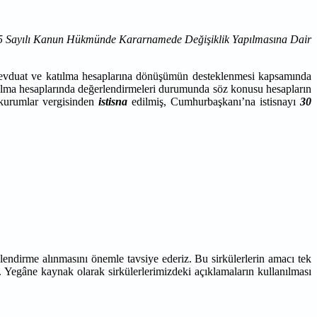
55 Sayılı Kanun Hükmünde Kararnamede Değişiklik Yapılmasına Dair
evduat ve katılma hesaplarına dönüşümün desteklenmesi kapsamında
ılma hesaplarında değerlendirmeleri durumunda söz konusu hesapların
urumlar vergisinden
istisna
edilmiş, Cumhurbaşkanı’na istisnayı
30
lendirme alınmasını önemle tavsiye ederiz. Bu sirkülerlerin amacı tek
. Yegâne kaynak olarak sirkülerlerimizdeki açıklamaların kullanılması