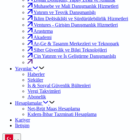
Muhasebe ve Mali Danışmanlık Hizmetleri
Yatırım ve Teşvik Danışmanlığı
İklim Değişikliği ve Sürdürülebilirlik Hizmetleri
Ventures - Girişim Danışmanlık Hizmetleri
Araştırma
Akademi
Ar-Ge & Tasarım Merkezleri ve Teknopark
Siber Güvenlik ve Bilgi Teknolojileri
Çin Yatırım ve İş Geliştirme Danışmanlığı
Yayınlar
Haberler
Sirküler
İş & Sosyal Güvenlik Bültenleri
Vergi Takvimleri
Abonelik
Hesaplamalar
Net-Brüt Maaş Hesaplama
Kıdem-İhbar Tazminati Hesaplama
Kariyer
İletişim