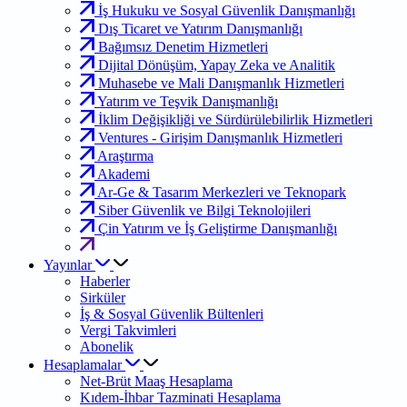
İş Hukuku ve Sosyal Güvenlik Danışmanlığı
Dış Ticaret ve Yatırım Danışmanlığı
Bağımsız Denetim Hizmetleri
Dijital Dönüşüm, Yapay Zeka ve Analitik
Muhasebe ve Mali Danışmanlık Hizmetleri
Yatırım ve Teşvik Danışmanlığı
İklim Değişikliği ve Sürdürülebilirlik Hizmetleri
Ventures - Girişim Danışmanlık Hizmetleri
Araştırma
Akademi
Ar-Ge & Tasarım Merkezleri ve Teknopark
Siber Güvenlik ve Bilgi Teknolojileri
Çin Yatırım ve İş Geliştirme Danışmanlığı
Yayınlar
Haberler
Sirküler
İş & Sosyal Güvenlik Bültenleri
Vergi Takvimleri
Abonelik
Hesaplamalar
Net-Brüt Maaş Hesaplama
Kıdem-İhbar Tazminati Hesaplama