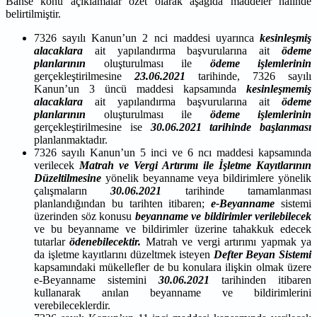
Bahse konu açıklamalar özet olarak aşağıda maddeler halinde
belirtilmiştir.
7326 sayılı Kanun’un 2 nci maddesi uyarınca
kesinleşmiş
alacaklara
ait yapılandırma başvurularına ait
ödeme
planlarının
oluşturulması ile
ödeme işlemlerinin
gerçekleştirilmesine
23.06.2021
tarihinde, 7326 sayılı
Kanun’un 3 üncü maddesi kapsamında
kesinleşmemiş
alacaklara
ait yapılandırma başvurularına ait
ödeme
planlarının
oluşturulması ile
ödeme işlemlerinin
gerçekleştirilmesine ise
30.06.2021 tarihinde başlanması
planlanmaktadır.
7326 sayılı Kanun’un 5 inci ve 6 ncı maddesi kapsamında
verilecek
Matrah ve Vergi Artırımı ile İşletme Kayıtlarının
Düzeltilmesine
yönelik beyanname veya bildirimlere yönelik
çalışmaların
30.06.2021
tarihinde tamamlanması
planlandığından bu tarihten itibaren;
e-Beyanname
sistemi
üzerinden söz konusu
beyanname ve bildirimler verilebilecek
ve bu beyanname ve bildirimler üzerine tahakkuk edecek
tutarlar
ödenebilecektir.
Matrah ve vergi artırımı yapmak ya
da işletme kayıtlarını düzeltmek isteyen
Defter Beyan Sistemi
kapsamındaki mükellefler de bu konulara ilişkin olmak üzere
e-Beyanname sistemini
30.06.2021
tarihinden itibaren
kullanarak anılan beyanname ve bildirimlerini
verebileceklerdir.