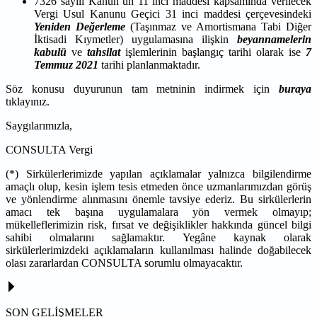
7326 sayılı Kanun’un 11 inci maddesi kapsamında verilecek
Vergi Usul Kanunu Geçici 31 inci maddesi çerçevesindeki
Yeniden Değerleme
(Taşınmaz ve Amortismana Tabi Diğer
İktisadi Kıymetler) uygulamasına ilişkin
beyannamelerin
kabulü
ve
tahsilat
işlemlerinin başlangıç tarihi olarak ise
7
Temmuz 2021
tarihi planlanmaktadır.
Söz konusu duyurunun tam metninin indirmek için
buraya
tıklayınız.
Saygılarımızla,
CONSULTA Vergi
(*) Sirkülerlerimizde yapılan açıklamalar yalnızca bilgilendirme
amaçlı olup, kesin işlem tesis etmeden önce uzmanlarımızdan görüş
ve yönlendirme alınmasını önemle tavsiye ederiz. Bu sirkülerlerin
amacı tek başına uygulamalara yön vermek olmayıp;
mükelleflerimizin risk, fırsat ve değişiklikler hakkında güncel bilgi
sahibi olmalarını sağlamaktır. Yegâne kaynak olarak
sirkülerlerimizdeki açıklamaların kullanılması halinde doğabilecek
olası zararlardan CONSULTA sorumlu olmayacaktır.
SON GELİŞMELER