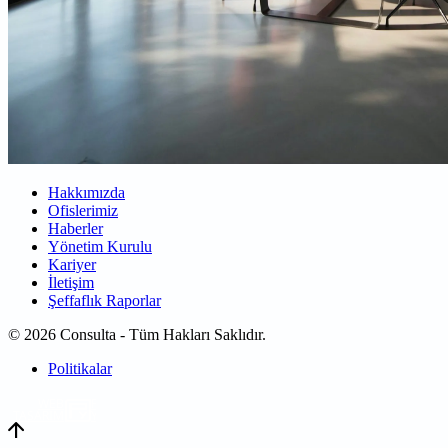
Hakkımızda
Ofislerimiz
Haberler
Yönetim Kurulu
Kariyer
İletişim
Şeffaflık Raporlar
© 2026 Consulta - Tüm Hakları Saklıdır.
Politikalar
WEB
TASARIM