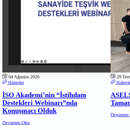
04 Ağustos 2026
29 Te
Haberler
Haberl
İSO Akademi’nin “İstihdam
ASELS
Destekleri Webinarı”nda
Tamam
Konuşmacı Olduk
Devamını
Devamını Oku