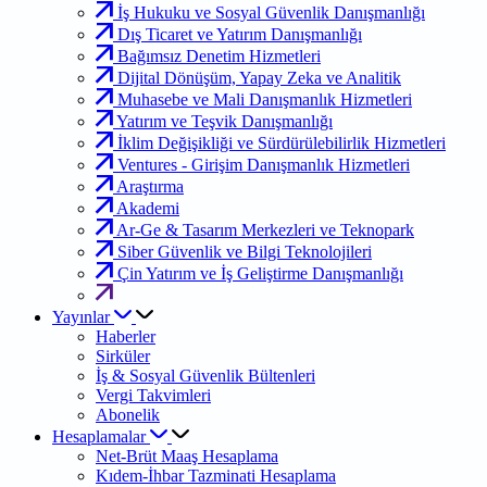
İş Hukuku ve Sosyal Güvenlik Danışmanlığı
Dış Ticaret ve Yatırım Danışmanlığı
Bağımsız Denetim Hizmetleri
Dijital Dönüşüm, Yapay Zeka ve Analitik
Muhasebe ve Mali Danışmanlık Hizmetleri
Yatırım ve Teşvik Danışmanlığı
İklim Değişikliği ve Sürdürülebilirlik Hizmetleri
Ventures - Girişim Danışmanlık Hizmetleri
Araştırma
Akademi
Ar-Ge & Tasarım Merkezleri ve Teknopark
Siber Güvenlik ve Bilgi Teknolojileri
Çin Yatırım ve İş Geliştirme Danışmanlığı
Yayınlar
Haberler
Sirküler
İş & Sosyal Güvenlik Bültenleri
Vergi Takvimleri
Abonelik
Hesaplamalar
Net-Brüt Maaş Hesaplama
Kıdem-İhbar Tazminati Hesaplama