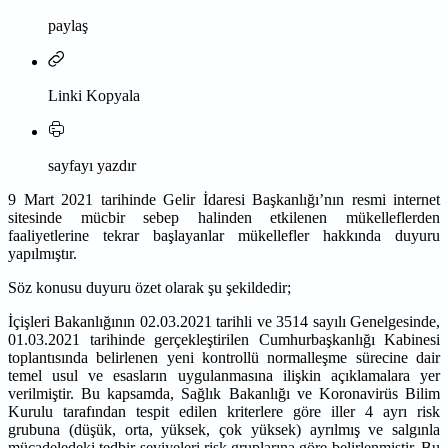
paylaş
Linki Kopyala
sayfayı yazdır
9 Mart 2021 tarihinde Gelir İdaresi Başkanlığı’nın resmi internet
sitesinde mücbir sebep halinden etkilenen mükelleflerden
faaliyetlerine tekrar başlayanlar mükellefler hakkında duyuru
yapılmıştır.
Söz konusu duyuru özet olarak şu şekildedir;
İçişleri Bakanlığının 02.03.2021 tarihli ve 3514 sayılı Genelgesinde,
01.03.2021 tarihinde gerçekleştirilen Cumhurbaşkanlığı Kabinesi
toplantısında belirlenen yeni kontrollü normalleşme sürecine dair
temel usul ve esasların uygulanmasına ilişkin açıklamalara yer
verilmiştir. Bu kapsamda, Sağlık Bakanlığı ve Koronavirüs Bilim
Kurulu tarafından tespit edilen kriterlere göre iller 4 ayrı risk
grubuna (düşük, orta, yüksek, çok yüksek) ayrılmış ve salgınla
mücadeledeki tedbir seviyeleri risk gruplarına göre belirlenmiştir. Bu