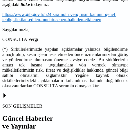
aşağıdaki
linke
tıklayınız.
https://www.gib.gov.tr/524-sira-nolu-vergi-usul-kanunu-genel-
tebligi-ile-ilan-edilen-mucbir-sebep-halinden-etkilenen
Saygılarımızla,
CONSULTA Vergi
(*) Sirkülerlerimizde yapılan açıklamalar yalnızca bilgilendirme
amaçlı olup, kesin işlem tesis etmeden önce uzmanlarımızdan görüş
ve yönlendirme alınmasını önemle tavsiye ederiz. Bu sirkülerlerin
amacı tek başına uygulamalara yön vermek olmayıp;
mükelleflerimizin risk, fırsat ve değişiklikler hakkında güncel bilgi
sahibi olmalarını sağlamaktır. Yegâne kaynak olarak
sirkülerlerimizdeki açıklamaların kullanılması halinde doğabilecek
olası zararlardan CONSULTA sorumlu olmayacaktır.
SON GELİŞMELER
Güncel Haberler
ve Yayınlar