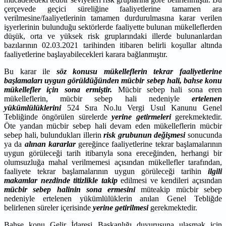
çerçevede geçici süreliğine faaliyetlerine tamamen ara
verilmesine/faaliyetlerinin tamamen durdurulmasına karar verilen
işyerlerinin bulunduğu sektörlerde faaliyette bulunan mükelleflerden
düşük, orta ve yüksek risk gruplarındaki illerde bulunanlardan
bazılarının 02.03.2021 tarihinden itibaren belirli koşullar altında
faaliyetlerine başlayabilecekleri karara bağlanmıştır.
Bu karar ile
söz konusu mükelleflerin tekrar faaliyetlerine
başlamaları uygun görüldüğünden mücbir sebep hali, bahse konu
mükellefler için sona ermiştir.
Mücbir sebep hali sona eren
mükelleflerin, mücbir sebep hali nedeniyle
ertelenen
yükümlülüklerini
524 Sıra No.lu Vergi Usul Kanunu Genel
Tebliğinde öngörülen sürelerde
yerine getirmeleri
gerekmektedir.
Öte yandan mücbir sebep hali devam eden mükelleflerin mücbir
sebep hali, bulundukları illerin
risk grubunun değişmesi
sonucunda
ya da
alınan kararlar
gereğince faaliyetlerine tekrar başlamalarının
uygun görüleceği tarih itibarıyla sona ereceğinden, herhangi bir
olumsuzluğa mahal verilmemesi açısından mükellefler tarafından,
faaliyete tekrar başlamalarının uygun görüleceği tarihin
ilgili
makamlar nezdinde titizlikle takip
edilmesi ve kendileri açısından
mücbir sebep halinin sona ermesini
müteakip mücbir sebep
nedeniyle ertelenen yükümlülüklerin anılan Genel Tebliğde
belirlenen süreler içerisinde
yerine getirilmesi
gerekmektedir.
Bahse konu Gelir İdaresi Başkanlığı duyurusuna ulaşmak için