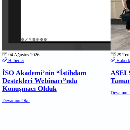
04 Ağustos 2026
29 Te
Haberler
Haberl
İSO Akademi’nin “İstihdam
ASELS
Destekleri Webinarı”nda
Tamam
Konuşmacı Olduk
Devamını
Devamını Oku