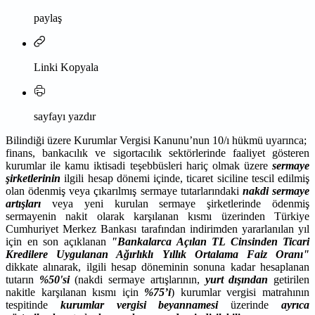
paylaş
Linki Kopyala
sayfayı yazdır
Bilindiği üzere Kurumlar Vergisi Kanunu’nun 10/ı hükmü uyarınca;
finans, bankacılık ve sigortacılık sektörlerinde faaliyet gösteren
kurumlar ile kamu iktisadi teşebbüsleri hariç olmak üzere
sermaye
şirketlerinin
ilgili hesap dönemi içinde, ticaret siciline tescil edilmiş
olan ödenmiş veya çıkarılmış sermaye tutarlarındaki
nakdi sermaye
artışları
veya yeni kurulan sermaye şirketlerinde ödenmiş
sermayenin nakit olarak karşılanan kısmı üzerinden Türkiye
Cumhuriyet Merkez Bankası tarafından indirimden yararlanılan yıl
için en son açıklanan
"Bankalarca Açılan TL Cinsinden Ticari
Kredilere Uygulanan Ağırlıklı Yıllık Ortalama Faiz Oranı"
dikkate alınarak, ilgili hesap döneminin sonuna kadar hesaplanan
tutarın
%50'si
(nakdi sermaye artışlarının,
yurt dışından
getirilen
nakitle karşılanan kısmı için
%75’i
) kurumlar vergisi matrahının
tespitinde
kurumlar vergisi beyannamesi
üzerinde
ayrıca