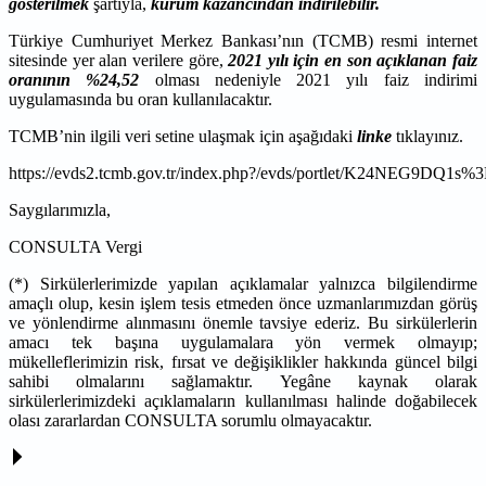
gösterilmek
şartıyla,
kurum kazancından indirilebilir.
Türkiye Cumhuriyet Merkez Bankası’nın (TCMB) resmi internet
sitesinde yer alan verilere göre,
2021 yılı için en son açıklanan faiz
oranının %24,52
olması nedeniyle 2021 yılı faiz indirimi
uygulamasında bu oran kullanılacaktır.
TCMB’nin ilgili veri setine ulaşmak için aşağıdaki
linke
tıklayınız.
https://evds2.tcmb.gov.tr/index.php?/evds/portlet/K24NEG9DQ1s%3
Saygılarımızla,
CONSULTA Vergi
(*) Sirkülerlerimizde yapılan açıklamalar yalnızca bilgilendirme
amaçlı olup, kesin işlem tesis etmeden önce uzmanlarımızdan görüş
ve yönlendirme alınmasını önemle tavsiye ederiz. Bu sirkülerlerin
amacı tek başına uygulamalara yön vermek olmayıp;
mükelleflerimizin risk, fırsat ve değişiklikler hakkında güncel bilgi
sahibi olmalarını sağlamaktır. Yegâne kaynak olarak
sirkülerlerimizdeki açıklamaların kullanılması halinde doğabilecek
olası zararlardan CONSULTA sorumlu olmayacaktır.