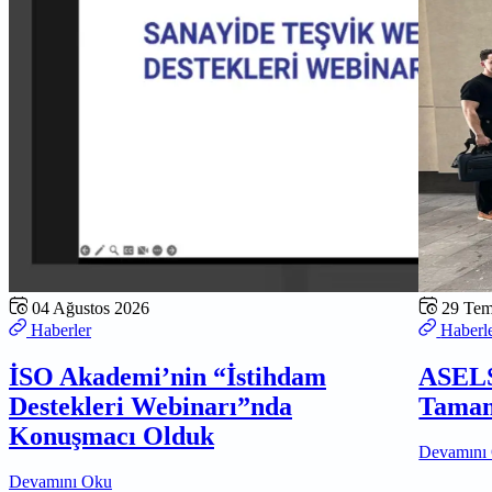
04 Ağustos 2026
29 Te
Haberler
Haberl
İSO Akademi’nin “İstihdam
ASELS
Destekleri Webinarı”nda
Tamam
Konuşmacı Olduk
Devamını
Devamını Oku