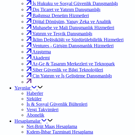
İş Hukuku ve Sosyal Güvenlik Danışmanlığı
Dış Ticaret ve Yatırım Danışmanlığı
Bağımsız Denetim Hizmetleri
Dijital Dönüşüm, Yapay Zeka ve Analitik
Muhasebe ve Mali Danışmanlık Hizmetleri
Yatırım ve Teşvik Danışmanlığı
İklim Değişikliği ve Sürdürülebilirlik Hizmetleri
Ventures - Girişim Danışmanlık Hizmetleri
Araştırma
Akademi
Ar-Ge & Tasarım Merkezleri ve Teknopark
Siber Güvenlik ve Bilgi Teknolojileri
Çin Yatırım ve İş Geliştirme Danışmanlığı
Yayınlar
Haberler
Sirküler
İş & Sosyal Güvenlik Bültenleri
Vergi Takvimleri
Abonelik
Hesaplamalar
Net-Brüt Maaş Hesaplama
Kıdem-İhbar Tazminati Hesaplama