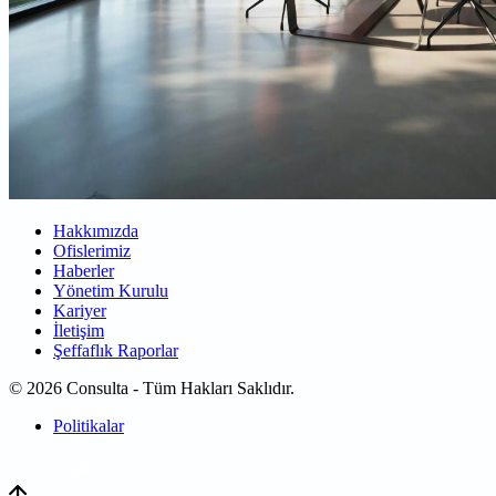
Hakkımızda
Ofislerimiz
Haberler
Yönetim Kurulu
Kariyer
İletişim
Şeffaflık Raporlar
© 2026 Consulta - Tüm Hakları Saklıdır.
Politikalar
WEB
TASARIM