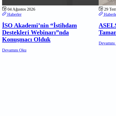
04 Ağustos 2026
29 Te
Haberler
Haberl
İSO Akademi’nin “İstihdam
ASELS
Destekleri Webinarı”nda
Tamam
Konuşmacı Olduk
Devamını
Devamını Oku