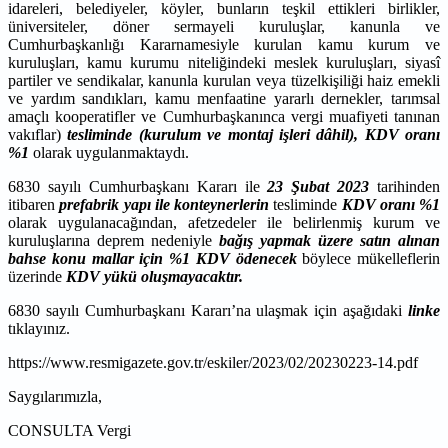
idareleri, belediyeler, köyler, bunların teşkil ettikleri birlikler,
üniversiteler, döner sermayeli kuruluşlar, kanunla ve
Cumhurbaşkanlığı Kararnamesiyle kurulan kamu kurum ve
kuruluşları, kamu kurumu niteliğindeki meslek kuruluşları, siyasî
partiler ve sendikalar, kanunla kurulan veya tüzelkişiliği haiz emekli
ve yardım sandıkları, kamu menfaatine yararlı dernekler, tarımsal
amaçlı kooperatifler ve Cumhurbaşkanınca vergi muafiyeti tanınan
vakıflar)
tesliminde (kurulum ve montaj işleri dâhil), KDV oranı
%1
olarak uygulanmaktaydı.
6830 sayılı Cumhurbaşkanı Kararı ile
23 Şubat 2023
tarihinden
itibaren
prefabrik yapı ile konteynerlerin
tesliminde
KDV oranı %1
olarak uygulanacağından, afetzedeler ile belirlenmiş kurum ve
kuruluşlarına deprem nedeniyle
bağış yapmak üzere satın alınan
bahse konu mallar için %1 KDV ödenecek
böylece mükelleflerin
üzerinde
KDV yükü oluşmayacaktır.
6830 sayılı Cumhurbaşkanı Kararı’na ulaşmak için aşağıdaki
linke
tıklayınız.
https://www.resmigazete.gov.tr/eskiler/2023/02/20230223-14.pdf
Saygılarımızla,
CONSULTA Vergi