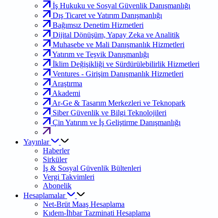
İş Hukuku ve Sosyal Güvenlik Danışmanlığı
Dış Ticaret ve Yatırım Danışmanlığı
Bağımsız Denetim Hizmetleri
Dijital Dönüşüm, Yapay Zeka ve Analitik
Muhasebe ve Mali Danışmanlık Hizmetleri
Yatırım ve Teşvik Danışmanlığı
İklim Değişikliği ve Sürdürülebilirlik Hizmetleri
Ventures - Girişim Danışmanlık Hizmetleri
Araştırma
Akademi
Ar-Ge & Tasarım Merkezleri ve Teknopark
Siber Güvenlik ve Bilgi Teknolojileri
Çin Yatırım ve İş Geliştirme Danışmanlığı
Yayınlar
Haberler
Sirküler
İş & Sosyal Güvenlik Bültenleri
Vergi Takvimleri
Abonelik
Hesaplamalar
Net-Brüt Maaş Hesaplama
Kıdem-İhbar Tazminati Hesaplama