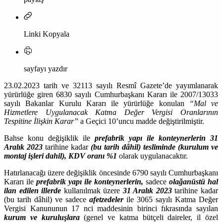
Linki Kopyala
sayfayı yazdır
23.02.2023 tarih ve 32113 sayılı Resmî Gazete’de yayımlanarak
yürürlüğe giren 6830 sayılı Cumhurbaşkanı Kararı ile 2007/13033
sayılı Bakanlar Kurulu Kararı ile yürürlüğe konulan
“Mal ve
Hizmetlere Uygulanacak Katma Değer Vergisi Oranlarının
Tespitine İlişkin Karar”
a Geçici 10’uncu madde değiştirilmiştir.
Bahse konu değişiklik ile
prefabrik yapı ile konteynerlerin 31
Aralık 2023
tarihine kadar
(bu tarih dâhil) tesliminde (kurulum ve
montaj işleri dahil),
KDV oranı %1
olarak uygulanacaktır.
Hatırlanacağı üzere değişiklik öncesinde 6790 sayılı Cumhurbaşkanı
Kararı ile
prefabrik yapı ile konteynerlerin,
sadece
olağanüstü hal
ilan edilen illerde
kullanılmak üzere
31 Aralık 2023
tarihine kadar
(bu tarih dâhil) ve sadece
afetzedeler
ile 3065 sayılı Katma Değer
Vergisi Kanununun 17 nci maddesinin birinci fıkrasında sayılan
kurum ve kuruluşlara
(genel ve katma bütçeli daireler, il özel