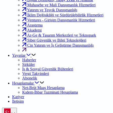
Muhasebe ve Mali Danışmanlık Hizmetleri
Yatırım ve Teşvik Danışmanlığı
İklim Değişikliği ve Sürdürülebilirlik Hizmetleri
Ventures - Girişim Danışmanlık Hizmetleri
Araştırma
Akademi
Ar-Ge & Tasarım Merkezleri ve Teknopark
Siber Güvenlik ve Bilgi Teknolojileri
Çin Yatırım ve İş Geliştirme Danışmanlığı
Yayınlar
Haberler
Sirküler
İş & Sosyal Güvenlik Bültenleri
Vergi Takvimleri
Abonelik
Hesaplamalar
Net-Brüt Maaş Hesaplama
Kıdem-İhbar Tazminati Hesaplama
Kariyer
İletişim