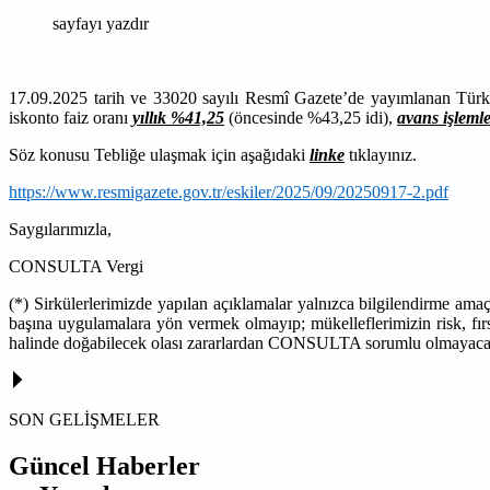
sayfayı yazdır
17.09.2025 tarih ve 33020 sayılı Resmî Gazete’de yayımlanan Türki
iskonto faiz oranı
yıllık %41,25
(öncesinde %43,25 idi),
avans işleml
Söz konusu Tebliğe ulaşmak için aşağıdaki
linke
tıklayınız.
https://www.resmigazete.gov.tr/eskiler/2025/09/20250917-2.pdf
Saygılarımızla,
CONSULTA Vergi
(*) Sirkülerlerimizde yapılan açıklamalar yalnızca bilgilendirme ama
başına uygulamalara yön vermek olmayıp; mükelleflerimizin risk, fırs
halinde doğabilecek olası zararlardan CONSULTA sorumlu olmayaca
SON GELİŞMELER
Güncel Haberler