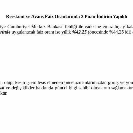
Reeskont ve Avans Faiz Oranlarında 2 Puan İndirim Yapıldı
ye Cumhuriyet Merkez Bankası Tebliği ile vadesine en az üç ay kala
erinde
uygulanacak faiz oranı ise yıllık
%42,25
(öncesinde %44,25 idi) ol
çlı olup, kesin işlem tesis etmeden önce uzmanlarımızdan görüş ve yön
at ve değişiklikler hakkında güncel bilgi sahibi olmalarını sağlamaktır
ktır.