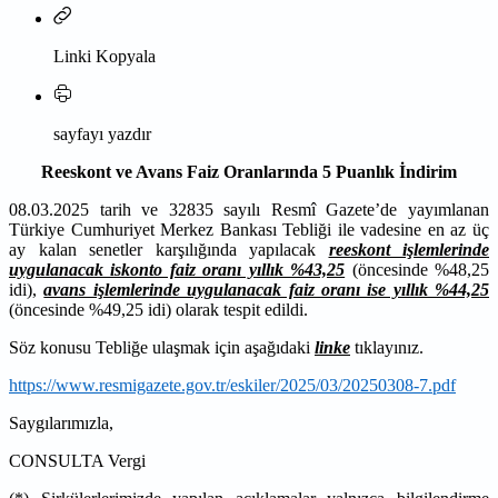
Linki Kopyala
sayfayı yazdır
Reeskont ve Avans Faiz Oranlarında 5 Puanlık İndirim
08.03.2025 tarih ve 32835 sayılı Resmî Gazete’de yayımlanan
Türkiye Cumhuriyet Merkez Bankası Tebliği ile vadesine en az üç
ay kalan senetler karşılığında yapılacak
reeskont işlemlerinde
uygulanacak iskonto faiz oranı yıllık %43,25
(öncesinde %48,25
idi),
avans işlemlerinde uygulanacak faiz oranı ise yıllık %44,25
(öncesinde %49,25 idi) olarak tespit edildi.
Söz konusu Tebliğe ulaşmak için aşağıdaki
linke
tıklayınız.
https://www.resmigazete.gov.tr/eskiler/2025/03/20250308-7.pdf
Saygılarımızla,
CONSULTA Vergi