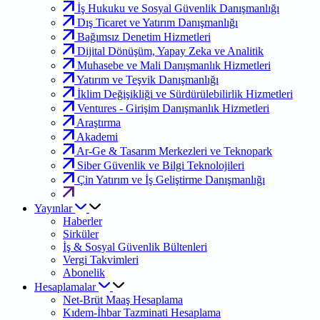
İş Hukuku ve Sosyal Güvenlik Danışmanlığı
Dış Ticaret ve Yatırım Danışmanlığı
Bağımsız Denetim Hizmetleri
Dijital Dönüşüm, Yapay Zeka ve Analitik
Muhasebe ve Mali Danışmanlık Hizmetleri
Yatırım ve Teşvik Danışmanlığı
İklim Değişikliği ve Sürdürülebilirlik Hizmetleri
Ventures - Girişim Danışmanlık Hizmetleri
Araştırma
Akademi
Ar-Ge & Tasarım Merkezleri ve Teknopark
Siber Güvenlik ve Bilgi Teknolojileri
Çin Yatırım ve İş Geliştirme Danışmanlığı
Yayınlar
Haberler
Sirküler
İş & Sosyal Güvenlik Bültenleri
Vergi Takvimleri
Abonelik
Hesaplamalar
Net-Brüt Maaş Hesaplama
Kıdem-İhbar Tazminati Hesaplama