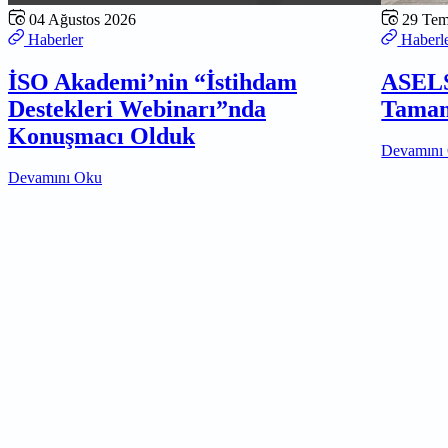
04 Ağustos 2026
29 Te
Haberler
Haberl
İSO Akademi’nin “İstihdam
ASELS
Destekleri Webinarı”nda
Tamam
Konuşmacı Olduk
Devamını
Devamını Oku