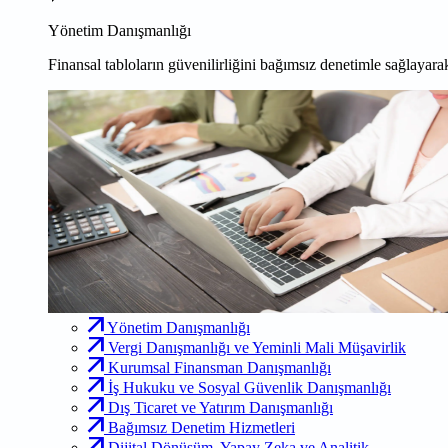
Yönetim Danışmanlığı
Finansal tabloların güvenilirliğini bağımsız denetimle sağlayarak
Yönetim Danışmanlığı
Vergi Danışmanlığı ve Yeminli Mali Müşavirlik
Kurumsal Finansman Danışmanlığı
İş Hukuku ve Sosyal Güvenlik Danışmanlığı
Dış Ticaret ve Yatırım Danışmanlığı
Bağımsız Denetim Hizmetleri
Dijital Dönüşüm, Yapay Zeka ve Analitik