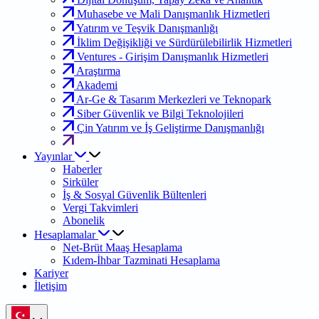
Muhasebe ve Mali Danışmanlık Hizmetleri
Yatırım ve Teşvik Danışmanlığı
İklim Değişikliği ve Sürdürülebilirlik Hizmetleri
Ventures - Girişim Danışmanlık Hizmetleri
Araştırma
Akademi
Ar-Ge & Tasarım Merkezleri ve Teknopark
Siber Güvenlik ve Bilgi Teknolojileri
Çin Yatırım ve İş Geliştirme Danışmanlığı
Yayınlar
Haberler
Sirküler
İş & Sosyal Güvenlik Bültenleri
Vergi Takvimleri
Abonelik
Hesaplamalar
Net-Brüt Maaş Hesaplama
Kıdem-İhbar Tazminati Hesaplama
Kariyer
İletişim