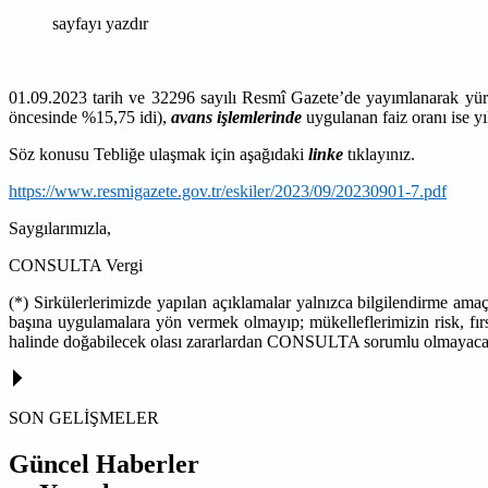
sayfayı yazdır
01.09.2023 tarih ve 32296 sayılı Resmî Gazete’de yayımlanarak yü
öncesinde %15,75 idi),
avans işlemlerinde
uygulanan faiz oranı ise yı
Söz konusu Tebliğe ulaşmak için aşağıdaki
linke
tıklayınız.
https://www.resmigazete.gov.tr/eskiler/2023/09/20230901-7.pdf
Saygılarımızla,
CONSULTA Vergi
(*) Sirkülerlerimizde yapılan açıklamalar yalnızca bilgilendirme ama
başına uygulamalara yön vermek olmayıp; mükelleflerimizin risk, fırs
halinde doğabilecek olası zararlardan CONSULTA sorumlu olmayacak
SON GELİŞMELER
Güncel Haberler