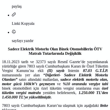
paylaş
Linki Kopyala
sayfayı yazdır
Sadece Elektrik Motorlu Olan Binek Otomobillerin ÖTV
Matrah Tutarlarında Değişiklik
18.11.2023 tarih ve 32373 sayılı Resmî Gazete’de yayımlanarak
yürürlüğe giren 7803 sayılı Cumhurbaşkanı Kararı ile Özel Tüketim
Vergisi Kanunu’na ekli
(II) sayılı
listenin
87.03 G.T.İ.P.
numarasında yer alan
“Diğerleri- Sadece Elektrik Motorlu
Olanları”
satırı altındaki mallardan,
sadece
elektrik motorlu olan,
motor gücü 160kW’ı geçmeyen
ve
%10 oranında vergiye tabi
binek otomobilleri için özel tüketim vergisi oranlarına esas
özel
tüketim vergisi matrahı
yeniden belirlenerek,
1.250.000 TL’den
1.450.000 TL’ye yükseltilmiştir.
7803 sayılı Cumhurbaşkanı Kararı’na ulaşmak için aşağıdaki
linke
tıklayınız.