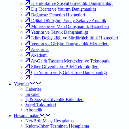
İş Hukuku ve Sosyal Güvenlik Danışmanlığı
Dış Ticaret ve Yatırım Danışmanlığı
Bağımsız Denetim Hizmetleri
Dijital Dönüşüm, Yapay Zeka ve Analitik
Muhasebe ve Mali Danışmanlık Hizmetleri
Yatırım ve Teşvik Danışmanlığı
İklim Değişikliği ve Sürdürülebilirlik Hizmetleri
Ventures - Girişim Danışmanlık Hizmetleri
Araştırma
Akademi
Ar-Ge & Tasarım Merkezleri ve Teknopark
Siber Güvenlik ve Bilgi Teknolojileri
Çin Yatırım ve İş Geliştirme Danışmanlığı
Yayınlar
Haberler
Sirküler
İş & Sosyal Güvenlik Bültenleri
Vergi Takvimleri
Abonelik
Hesaplamalar
Net-Brüt Maaş Hesaplama
Kıdem-İhbar Tazminati Hesaplama