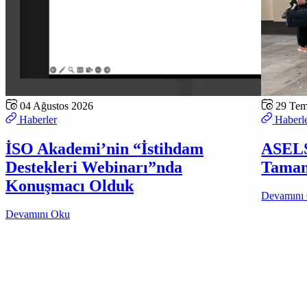
04 Ağustos 2026
29 Te
Haberler
Haberl
İSO Akademi’nin “İstihdam
ASELS
Destekleri Webinarı”nda
Tamam
Konuşmacı Olduk
Devamını
Devamını Oku