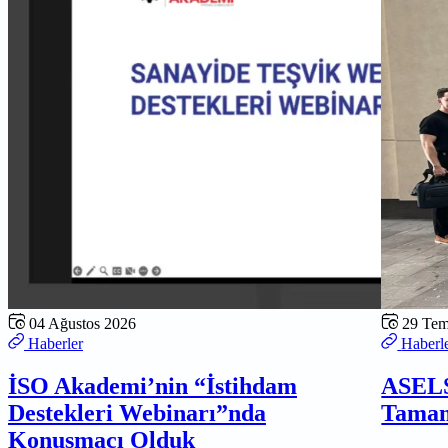
04 Ağustos 2026
29 Te
Haberler
Haberl
İSO Akademi’nin “İstihdam
ASELS
Destekleri Webinarı”nda
Tamam
Konuşmacı Olduk