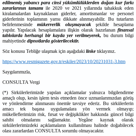
edilmemiş yabancı para cinsi yükümlülüklerden doğan kur farkı
zararlarının tamamı
ile 2020 ve 2021 yıllarında tahakkuk eden
kiralamalardan kaynaklanan giderler, amortismanlar ve personel
giderlerinin toplamının yarısı dikkate alınmayabilir. Bu tutarların
belirlenmesinde
mükerrerlik oluşmayacak
şekilde hesaplama
yapılır. Yapılacak hesaplamalara ilişkin olarak hazırlanan
finansal
tablolarda herhangi bir kayda yer verilmeyerek,
bu durum bilgi
mahiyetinde
dipnotlarda gösterilecektir.
Söz konusu Tebliğe ulaşmak için aşağıdaki
linke
tıklayınız.
https://www.resmigazete.gov.tr/eskiler/2023/10/20231031-3.htm
Saygılarımızla,
CONSULTA Vergi
(*) Sirkülerlerimizde yapılan açıklamalar yalnızca bilgilendirme
amaçlı olup, kesin işlem tesis etmeden önce uzmanlarımızdan görüş
ve yönlendirme alınmasını önemle tavsiye ederiz. Bu sirkülerlerin
amacı tek başına uygulamalara yön vermek olmayıp;
mükelleflerimizin risk, fırsat ve değişiklikler hakkında güncel bilgi
sahibi olmalarını sağlamaktır. Yegâne kaynak olarak
sirkülerlerimizdeki açıklamaların kullanılması halinde doğabilecek
olası zararlardan CONSULTA sorumlu olmayacaktır.