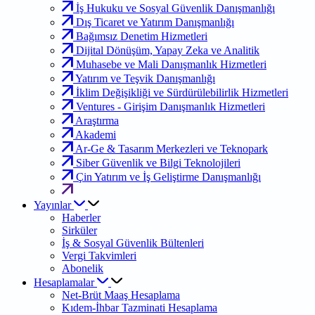
İş Hukuku ve Sosyal Güvenlik Danışmanlığı
Dış Ticaret ve Yatırım Danışmanlığı
Bağımsız Denetim Hizmetleri
Dijital Dönüşüm, Yapay Zeka ve Analitik
Muhasebe ve Mali Danışmanlık Hizmetleri
Yatırım ve Teşvik Danışmanlığı
İklim Değişikliği ve Sürdürülebilirlik Hizmetleri
Ventures - Girişim Danışmanlık Hizmetleri
Araştırma
Akademi
Ar-Ge & Tasarım Merkezleri ve Teknopark
Siber Güvenlik ve Bilgi Teknolojileri
Çin Yatırım ve İş Geliştirme Danışmanlığı
Yayınlar
Haberler
Sirküler
İş & Sosyal Güvenlik Bültenleri
Vergi Takvimleri
Abonelik
Hesaplamalar
Net-Brüt Maaş Hesaplama
Kıdem-İhbar Tazminati Hesaplama