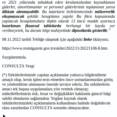
ve 2021 yıllarında tahakkuk eden kiralamalardan kaynaklanan
giderler, amortismanlar ve personel giderlerinin toplamının yarısı
dikkate
alınmayabilir
. Bu tutarların belirlenmesinde
mükerrerlik
oluşmayacak
şekilde hesaplama yapılır. Bu fıkra kapsamında
yapılacak hesaplamalara ilişkin olarak 13 üncü madde uyarınca
hazırlanan finansal tablolarda
herhangi bir kayda yer
verilmeyerek, bu durum bilgi mahiyetinde
dipnotlarda gösterilir
.”
08.11.2022 tarihli Tebliğe ulaşmak için aşağıdaki
linke
tıklayınız.
https://www.resmigazete.gov.tr/eskiler/2022/11/20221108-8.htm
Saygılarımızla,
CONSULTA Vergi
(*) Sirkülerlerimizde yapılan açıklamalar yalnızca bilgilendirme
amaçlı olup, kesin işlem tesis etmeden önce uzmanlarımızdan görüş
ve yönlendirme alınmasını önemle tavsiye ederiz. Bu sirkülerlerin
amacı tek başına uygulamalara yön vermek olmayıp;
mükelleflerimizin risk, fırsat ve değişiklikler hakkında güncel bilgi
sahibi olmalarını sağlamaktır. Yegâne kaynak olarak
sirkülerlerimizdeki açıklamaların kullanılması halinde doğabilecek
olası zararlardan CONSULTA sorumlu olmayacaktır.