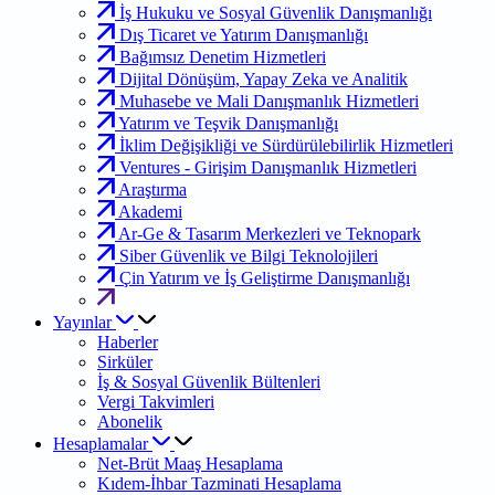
İş Hukuku ve Sosyal Güvenlik Danışmanlığı
Dış Ticaret ve Yatırım Danışmanlığı
Bağımsız Denetim Hizmetleri
Dijital Dönüşüm, Yapay Zeka ve Analitik
Muhasebe ve Mali Danışmanlık Hizmetleri
Yatırım ve Teşvik Danışmanlığı
İklim Değişikliği ve Sürdürülebilirlik Hizmetleri
Ventures - Girişim Danışmanlık Hizmetleri
Araştırma
Akademi
Ar-Ge & Tasarım Merkezleri ve Teknopark
Siber Güvenlik ve Bilgi Teknolojileri
Çin Yatırım ve İş Geliştirme Danışmanlığı
Yayınlar
Haberler
Sirküler
İş & Sosyal Güvenlik Bültenleri
Vergi Takvimleri
Abonelik
Hesaplamalar
Net-Brüt Maaş Hesaplama
Kıdem-İhbar Tazminati Hesaplama