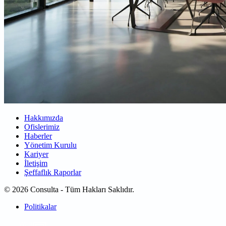
Hakkımızda
Ofislerimiz
Haberler
Yönetim Kurulu
Kariyer
İletişim
Şeffaflık Raporlar
© 2026 Consulta - Tüm Hakları Saklıdır.
Politikalar
WEB