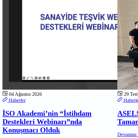
04 Ağustos 2026
29 Te
Haberler
Haberl
İSO Akademi’nin “İstihdam
ASELS
Destekleri Webinarı”nda
Tamam
Konuşmacı Olduk
Devamını