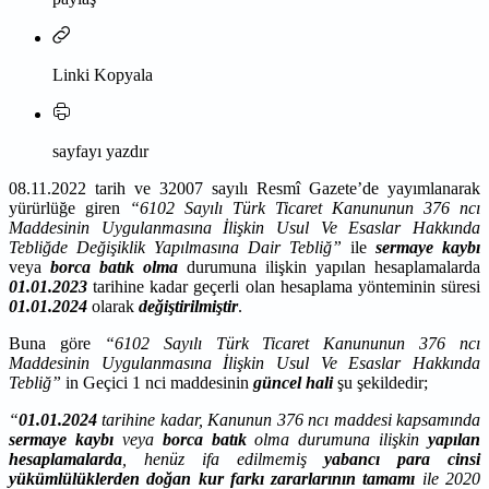
Linki Kopyala
sayfayı yazdır
08.11.2022 tarih ve 32007 sayılı Resmî Gazete’de yayımlanarak
yürürlüğe giren
“6102 Sayılı Türk Ticaret Kanununun 376 ncı
Maddesinin Uygulanmasına İlişkin Usul Ve Esaslar Hakkında
Tebliğde Değişiklik Yapılmasına Dair Tebliğ”
ile
sermaye kaybı
veya
borca batık olma
durumuna ilişkin yapılan hesaplamalarda
01.01.2023
tarihine kadar geçerli olan hesaplama yönteminin süresi
01.01.2024
olarak
değiştirilmiştir
.
Buna göre
“6102 Sayılı Türk Ticaret Kanununun 376 ncı
Maddesinin Uygulanmasına İlişkin Usul Ve Esaslar Hakkında
Tebliğ”
in Geçici 1 nci maddesinin
güncel hali
şu şekildedir;
“
01.01.2024
tarihine kadar, Kanunun 376 ncı maddesi kapsamında
sermaye kaybı
veya
borca batık
olma durumuna ilişkin
yapılan
hesaplamalarda
, henüz ifa edilmemiş
yabancı para cinsi
yükümlülüklerden doğan kur farkı zararlarının tamamı
ile 2020