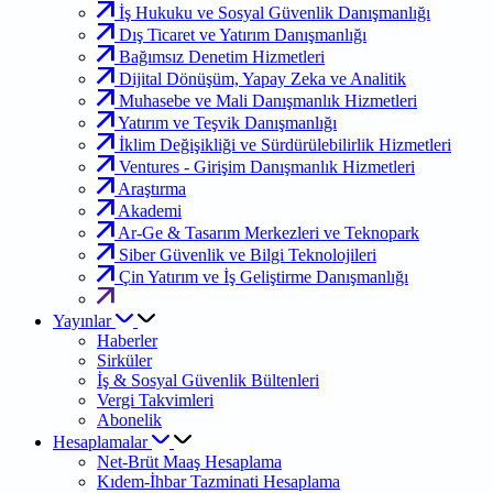
İş Hukuku ve Sosyal Güvenlik Danışmanlığı
Dış Ticaret ve Yatırım Danışmanlığı
Bağımsız Denetim Hizmetleri
Dijital Dönüşüm, Yapay Zeka ve Analitik
Muhasebe ve Mali Danışmanlık Hizmetleri
Yatırım ve Teşvik Danışmanlığı
İklim Değişikliği ve Sürdürülebilirlik Hizmetleri
Ventures - Girişim Danışmanlık Hizmetleri
Araştırma
Akademi
Ar-Ge & Tasarım Merkezleri ve Teknopark
Siber Güvenlik ve Bilgi Teknolojileri
Çin Yatırım ve İş Geliştirme Danışmanlığı
Yayınlar
Haberler
Sirküler
İş & Sosyal Güvenlik Bültenleri
Vergi Takvimleri
Abonelik
Hesaplamalar
Net-Brüt Maaş Hesaplama
Kıdem-İhbar Tazminati Hesaplama