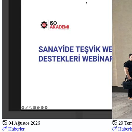
04 Ağustos 2026
29 Te
Haberler
Haberl