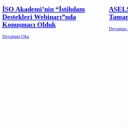
İSO Akademi’nin “İstihdam
ASELS
Destekleri Webinarı”nda
Tamam
Konuşmacı Olduk
Devamını
Devamını Oku