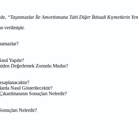
nde,
“Taşınmazlar İle Amortismana Tabi Diğer İktisadi Kıymetlerin Y
 verilmiştir.
namazlar?
sıl Yapılır?
Yeniden Değerlemek Zorunlu Mudur?
esaplanacaktır?
arda Nasıl Gösterilecektir?
Çıkarılmasının Sonuçları Nelerdir?
onuçları Nelerdir?