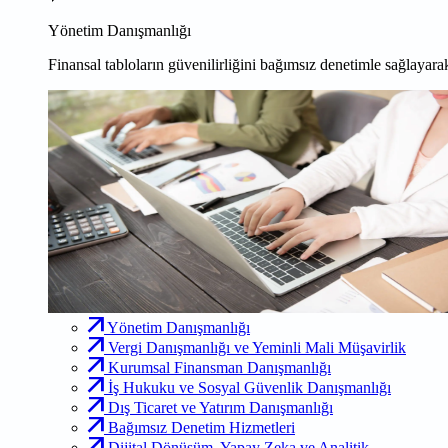
Yönetim Danışmanlığı
Finansal tabloların güvenilirliğini bağımsız denetimle sağlayarak
Yönetim Danışmanlığı
Vergi Danışmanlığı ve Yeminli Mali Müşavirlik
Kurumsal Finansman Danışmanlığı
İş Hukuku ve Sosyal Güvenlik Danışmanlığı
Dış Ticaret ve Yatırım Danışmanlığı
Bağımsız Denetim Hizmetleri
Dijital Dönüşüm, Yapay Zeka ve Analitik