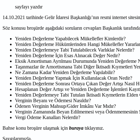
sayfayı yazdır
14.10.2021 tarihinde Gelir İdaresi Başkanlığı’nın resmi internet sitesi
Söz konusu broşürde aşağıdaki soruların cevapları Başkanlık tarafından
Yeniden Değerleme Yapabilecek Mükellefler Kimlerdir?
Yeniden Değerleme Hükümlerinden Hangi Mükellefler Yararla
Yeniden Değerlemeye Tabi Tutulabilecek Varlıklar Nelerdir?
Yeniden Değerleme İçin Esas Alınacak Değer Nedir?
Eksik Amortisman Ayrılması Durumunda Yeniden Değerleme Na
Taşınmazlar ile Amortismana Tabi Diğer İktisadi Kıymetleri 
Ne Zamana Kadar Yeniden Değerleme Yapılabilir?
Yeniden Değerleme Yapmak İçin Kullanılacak Oran Nedir?
Yeniden Değerleme Sonrası Ortaya Çıkan Değer Artışı Nasıl H
Hesaplanan Değer Artışı ve Yeniden Değerleme İşlemleri Kayıtl
Yeniden Değerlemeye Tabi Tutulan İktisadi Kıymetlerin Elden 
Verginin Beyanı ve Ödemesi Nasıldır?
Ödenen Verginin Mahsup/Gider İmkânı Var Mıdır?
Verginin Zamanında Beyan Edilmemesi veya Ödenmemesinin S
Vergi Ödeme Kanalları Nelerdir?
Bahse konu broşüre ulaşmak için
buraya
tıklayınız.
Saygılarımızla,