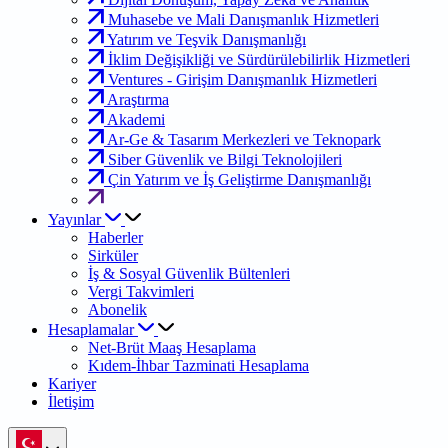
Muhasebe ve Mali Danışmanlık Hizmetleri
Yatırım ve Teşvik Danışmanlığı
İklim Değişikliği ve Sürdürülebilirlik Hizmetleri
Ventures - Girişim Danışmanlık Hizmetleri
Araştırma
Akademi
Ar-Ge & Tasarım Merkezleri ve Teknopark
Siber Güvenlik ve Bilgi Teknolojileri
Çin Yatırım ve İş Geliştirme Danışmanlığı
Yayınlar
Haberler
Sirküler
İş & Sosyal Güvenlik Bültenleri
Vergi Takvimleri
Abonelik
Hesaplamalar
Net-Brüt Maaş Hesaplama
Kıdem-İhbar Tazminati Hesaplama
Kariyer
İletişim