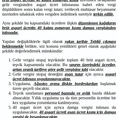
gelir vergisinden asgari ücret istisnasına isabet eden vergi
düşüldükten sonra kalan vergi tutarı; verilecek muhtasar beyanname
üzerinden tahakkuk eden vergiden indirilmek suretiyle
terkin edilir.
Aynı şekilde bu kapsamdaki ücretlere ilişkin
düzenlenen kağıtların
brüt asgari ücretin 40 katını aşmayan kısmı damga vergisinden
istisnadır.
Yapılan değişikliklerle ilgili olarak
yakın tarihte Tebliğ çıkması
beklenmekle
birlikte, söz konusu yenilikleri genel olarak aşağıdaki
şekilde değerlendirmek mümkündür:
Gelir vergisi stopaj teşvikinde toplam 40 brüt asgari ücret,
teşvik kapsamında olacaktır. Bu
sınırın üzerindeki ücretler,
artan oranlı tarifeye göre gelir vergisine tabi
olacaktır.
Gelir vergisi stopaj desteğini
aşan tutar
için ayrıca
asgari
ücret istisnası uygulanmayacaktır.
Uygulama,
Ağustos ayına ilişkin bordrolardan
başlamak
üzere geçerli olacaktır.
Teşvik sınırlaması
personel bazında ve aylık
bazda dikkate
alınacaktır. Yıllık uygulama ya da tüm personelin ücretine bir
kez uygulama yorumlarına katılmıyoruz.
40 asgari ücret için ayrıca damga vergisi istisnası da
uygulanacaktır.
40 asgari ücreti aşan ücret kısmı için damga
vergisi de hesaplanacaktır.