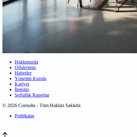
Hakkımızda
Ofislerimiz
Haberler
Yönetim Kurulu
Kariyer
İletişim
Şeffaflık Raporlar
© 2026 Consulta - Tüm Hakları Saklıdır.
Politikalar
WEB
TASARIM