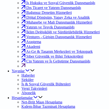
İş Hukuku ve Sosyal Güvenlik Danışmanlığı
Dış Ticaret ve Yatırım Danışmanlığı
Bağımsız Denetim Hizmetleri
Dijital Dönüşüm, Yapay Zeka ve Analitik
Muhasebe ve Mali Danışmanlık Hizmetleri
Yatırım ve Teşvik Danışmanlığı
İklim Değişikliği ve Sürdürülebilirlik Hizmetleri
Ventures - Girişim Danışmanlık Hizmetleri
Araştırma
Akademi
Ar-Ge & Tasarım Merkezleri ve Teknopark
Siber Güvenlik ve Bilgi Teknolojileri
Çin Yatırım ve İş Geliştirme Danışmanlığı
Yayınlar
Haberler
Sirküler
İş & Sosyal Güvenlik Bültenleri
Vergi Takvimleri
Abonelik
Hesaplamalar
Net-Brüt Maaş Hesaplama
Kıdem-İhbar Tazminati Hesaplama