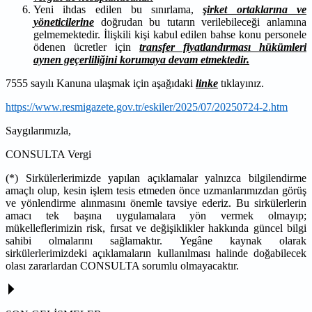
Yeni ihdas edilen bu sınırlama,
şirket ortaklarına ve
yöneticilerine
doğrudan bu tutarın verilebileceği anlamına
gelmemektedir. İlişkili kişi kabul edilen bahse konu personele
ödenen ücretler için
transfer fiyatlandırması hükümleri
aynen geçerliliğini korumaya devam etmektedir.
7555 sayılı Kanuna ulaşmak için aşağıdaki
linke
tıklayınız.
https://www.resmigazete.gov.tr/eskiler/2025/07/20250724-2.htm
Saygılarımızla,
CONSULTA Vergi
(*) Sirkülerlerimizde yapılan açıklamalar yalnızca bilgilendirme
amaçlı olup, kesin işlem tesis etmeden önce uzmanlarımızdan görüş
ve yönlendirme alınmasını önemle tavsiye ederiz. Bu sirkülerlerin
amacı tek başına uygulamalara yön vermek olmayıp;
mükelleflerimizin risk, fırsat ve değişiklikler hakkında güncel bilgi
sahibi olmalarını sağlamaktır. Yegâne kaynak olarak
sirkülerlerimizdeki açıklamaların kullanılması halinde doğabilecek
olası zararlardan CONSULTA sorumlu olmayacaktır.