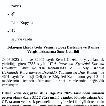
paylaş
Linki Kopyala
sayfayı yazdır
Teknoparklarda Gelir Vergisi Stopaj Desteğine ve Damga
Vergisi İstisnasına Sınır Getirildi
24.07.2025 tarih ve 32965 sayılı Resmi Gazete’de yayımlanarak
yürürlüğe giren 7555 sayılı
“Türk Parasının Kıymetini Koruma
Hakkında Kanun ile Bazı Kanunlarda ve 635 Sayılı Kanun
Hükmünde Kararnamede Değişiklik Yapılmasına Dair Kanun”
ile
4691 sayılı Teknoloji Geliştirme Bölgeleri Kanununun geçici 2 nci
maddesinin üçüncü fıkrasının birinci cümlesinde değişiklik
yapılmıştır.
Bahse konu değişiklik ile
1 Ağustos 2025 tarihinden itibaren
geçerli
olmak üzere
31.12.2028 tarihine kadar,
bölgede çalışan AR-
GE, tasarım ve destek personelinin bu görevleri ile ilgili ücretlerinin
brüt asgari ücretin 40 katını aşmayan kısmı
üzerinden hesaplanan