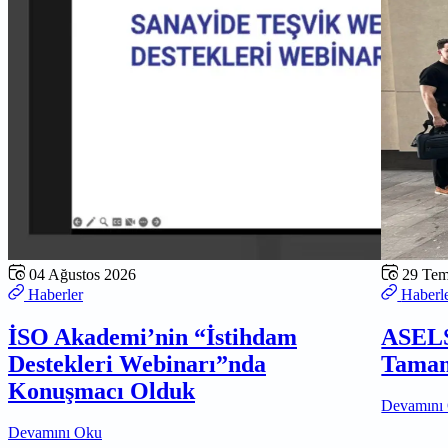
04 Ağustos 2026
29 Te
Haberler
Haberl
İSO Akademi’nin “İstihdam
ASELS
Destekleri Webinarı”nda
Tamam
Konuşmacı Olduk
Devamını
Devamını Oku