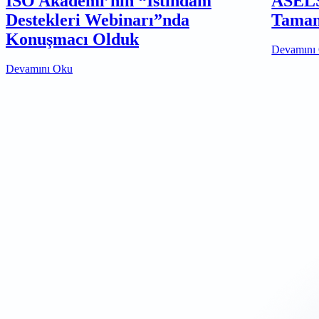
İSO Akademi’nin “İstihdam
ASELS
Destekleri Webinarı”nda
Tamam
Konuşmacı Olduk
Devamını
Devamını Oku