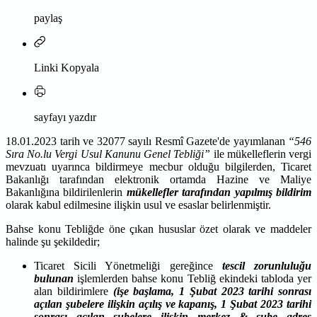
paylaş
Linki Kopyala
sayfayı yazdır
18.01.2023 tarih ve 32077 sayılı Resmî Gazete'de yayımlanan
“546
Sıra No.lu Vergi Usul Kanunu Genel Tebliği”
ile mükelleflerin vergi
mevzuatı uyarınca bildirmeye mecbur olduğu bilgilerden, Ticaret
Bakanlığı tarafından elektronik ortamda Hazine ve Maliye
Bakanlığına bildirilenlerin
mükellefler tarafından yapılmış bildirim
olarak kabul edilmesine ilişkin usul ve esaslar belirlenmiştir.
Bahse konu Tebliğde öne çıkan hususlar özet olarak ve maddeler
halinde şu şekildedir;
Ticaret Sicili Yönetmeliği gereğince
tescil zorunluluğu
bulunan
işlemlerden bahse konu Tebliğ ekindeki tabloda yer
alan bildirimlere
(işe başlama, 1 Şubat 2023 tarihi sonrası
açılan şubelere ilişkin açılış ve kapanış, 1 Şubat 2023 tarihi
sonrası açılan şubelere ilişkin merkez & şube adres