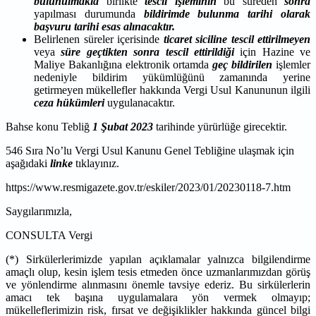
bulunulmakla
birlikte
tescil işleminin
bu süreden
sonra
yapılması durumunda
bildirimde bulunma tarihi olarak
başvuru tarihi esas alınacaktır.
Belirlenen süreler içerisinde
ticaret siciline tescil ettirilmeyen
veya
süre geçtikten sonra tescil ettirildiği
için Hazine ve
Maliye Bakanlığına elektronik ortamda
geç bildirilen
işlemler
nedeniyle bildirim yükümlüğünü zamanında yerine
getirmeyen mükellefler hakkında Vergi Usul Kanununun ilgili
ceza hükümleri
uygulanacaktır.
Bahse konu Tebliğ
1 Şubat 2023
tarihinde yürürlüğe girecektir.
546 Sıra No’lu Vergi Usul Kanunu Genel Tebliğine ulaşmak için
aşağıdaki
linke
tıklayınız.
https://www.resmigazete.gov.tr/eskiler/2023/01/20230118-7.htm
Saygılarımızla,
CONSULTA Vergi
(*) Sirkülerlerimizde yapılan açıklamalar yalnızca bilgilendirme
amaçlı olup, kesin işlem tesis etmeden önce uzmanlarımızdan görüş
ve yönlendirme alınmasını önemle tavsiye ederiz. Bu sirkülerlerin
amacı tek başına uygulamalara yön vermek olmayıp;
mükelleflerimizin risk, fırsat ve değişiklikler hakkında güncel bilgi