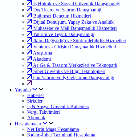
İş Hukuku ve Sosyal Güvenlik Danışmanlığı
Dış Ticaret ve Yatırım Danışmanlığı
Bağımsız Denetim Hizmetleri
Dijital Dönüşüm, Yapay Zeka ve Analitik
Muhasebe ve Mali Danışmanlık Hizmetleri
Yatırım ve Teşvik Danışmanlığı
İklim Değişikliği ve Sürdürülebilirlik Hizmetleri
Ventures - Girişim Danışmanlık Hizmetleri
Araştırma
Akademi
Ar-Ge & Tasarım Merkezleri ve Teknopark
Siber Güvenlik ve Bilgi Teknolojileri
Çin Yatırım ve İş Geliştirme Danışmanlığı
Yayınlar
Haberler
Sirküler
İş & Sosyal Güvenlik Bültenleri
Vergi Takvimleri
Abonelik
Hesaplamalar
Net-Brüt Maaş Hesaplama
Kıdem-İhbar Tazminati Hesaplama