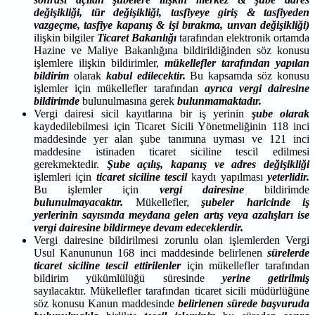
değişikliği, tür değişikliği, tasfiyeye giriş & tasfiyeden
vazgeçme, tasfiye kapanış & işi bırakma, unvan değişikliği)
ilişkin bilgiler
Ticaret Bakanlığı
tarafından elektronik ortamda
Hazine ve Maliye Bakanlığına bildirildiğinden söz konusu
işlemlere ilişkin bildirimler,
mükellefler tarafından yapılan
bildirim
olarak
kabul
edilecektir.
Bu kapsamda söz konusu
işlemler için mükellefler tarafından
ayrıca vergi dairesine
bildirimde
bulunulmasına gerek
bulunmamaktadır.
Vergi dairesi sicil kayıtlarına bir iş yerinin
şube olarak
kaydedilebilmesi için Ticaret Sicili Yönetmeliğinin 118 inci
maddesinde yer alan şube tanımına uyması ve 121 inci
maddesine istinaden ticaret siciline tescil edilmesi
gerekmektedir.
Şube açılış, kapanış ve adres değişikliği
işlemleri için
ticaret siciline tescil
kaydı yapılması
yeterlidir.
Bu işlemler için
vergi dairesine
bildirimde
bulunulmayacaktır.
Mükellefler,
şubeler haricinde iş
yerlerinin sayısında meydana gelen artış veya azalışları ise
vergi dairesine bildirmeye devam edeceklerdir.
Vergi dairesine bildirilmesi zorunlu olan işlemlerden Vergi
Usul Kanununun 168 inci maddesinde belirlenen
sürelerde
ticaret siciline tescil ettirilenler
için mükellefler tarafından
bildirim yükümlülüğü süresinde
yerine getirilmiş
sayılacaktır. Mükellefler tarafından ticaret sicili müdürlüğüne
söz konusu Kanun maddesinde
belirlenen sürede başvuruda