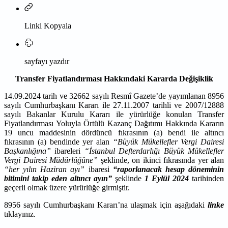
Linki Kopyala
sayfayı yazdır
Transfer Fiyatlandırması Hakkındaki Kararda Değişiklik
14.09.2024 tarih ve 32662 sayılı Resmî Gazete’de yayımlanan 8956
sayılı Cumhurbaşkanı Kararı ile 27.11.2007 tarihli ve 2007/12888
sayılı Bakanlar Kurulu Kararı ile yürürlüğe konulan Transfer
Fiyatlandırması Yoluyla Örtülü Kazanç Dağıtımı Hakkında Kararın
19 uncu maddesinin dördüncü fıkrasının (a) bendi ile altıncı
fıkrasının (a) bendinde yer alan
“Büyük Mükellefler Vergi Dairesi
Başkanlığına”
ibareleri
“İstanbul Defterdarlığı Büyük Mükellefler
Vergi Dairesi Müdürlüğüne”
şeklinde, on ikinci fıkrasında yer alan
“her yılın Haziran ayı”
ibaresi
“raporlanacak hesap döneminin
bitimini takip eden altıncı ayın”
şeklinde
1 Eylül 2024
tarihinden
geçerli olmak üzere yürürlüğe girmiştir.
8956 sayılı Cumhurbaşkanı Kararı’na ulaşmak için aşağıdaki
linke
tıklayınız.