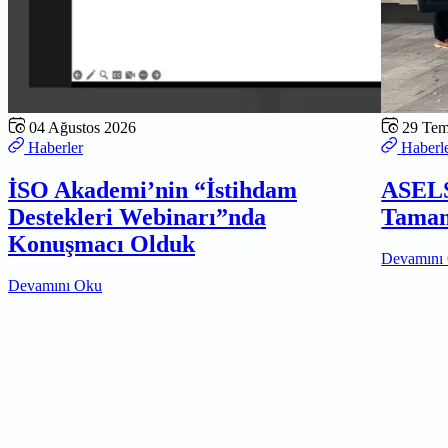
04 Ağustos 2026
29 Te
Haberler
Haberl
İSO Akademi’nin “İstihdam
ASELS
Destekleri Webinarı”nda
Tamam
Konuşmacı Olduk
Devamını
Devamını Oku