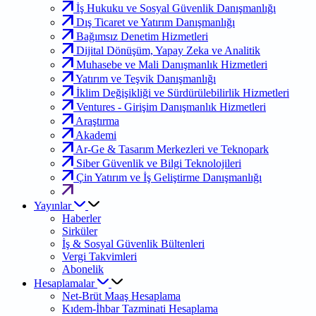
İş Hukuku ve Sosyal Güvenlik Danışmanlığı
Dış Ticaret ve Yatırım Danışmanlığı
Bağımsız Denetim Hizmetleri
Dijital Dönüşüm, Yapay Zeka ve Analitik
Muhasebe ve Mali Danışmanlık Hizmetleri
Yatırım ve Teşvik Danışmanlığı
İklim Değişikliği ve Sürdürülebilirlik Hizmetleri
Ventures - Girişim Danışmanlık Hizmetleri
Araştırma
Akademi
Ar-Ge & Tasarım Merkezleri ve Teknopark
Siber Güvenlik ve Bilgi Teknolojileri
Çin Yatırım ve İş Geliştirme Danışmanlığı
Yayınlar
Haberler
Sirküler
İş & Sosyal Güvenlik Bültenleri
Vergi Takvimleri
Abonelik
Hesaplamalar
Net-Brüt Maaş Hesaplama
Kıdem-İhbar Tazminati Hesaplama