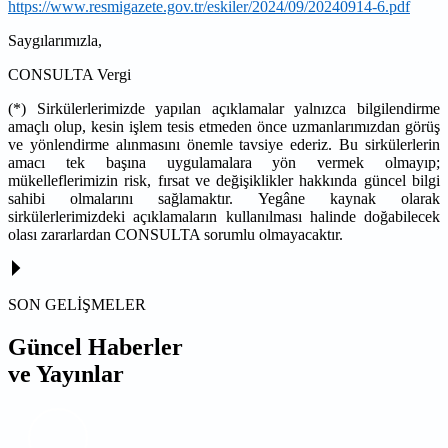
https://www.resmigazete.gov.tr/eskiler/2024/09/20240914-6.pdf
Saygılarımızla,
CONSULTA Vergi
(*) Sirkülerlerimizde yapılan açıklamalar yalnızca bilgilendirme
amaçlı olup, kesin işlem tesis etmeden önce uzmanlarımızdan görüş
ve yönlendirme alınmasını önemle tavsiye ederiz. Bu sirkülerlerin
amacı tek başına uygulamalara yön vermek olmayıp;
mükelleflerimizin risk, fırsat ve değişiklikler hakkında güncel bilgi
sahibi olmalarını sağlamaktır. Yegâne kaynak olarak
sirkülerlerimizdeki açıklamaların kullanılması halinde doğabilecek
olası zararlardan CONSULTA sorumlu olmayacaktır.
SON GELİŞMELER
Güncel Haberler
ve Yayınlar