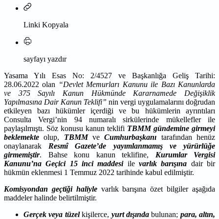
Linki Kopyala
sayfayı yazdır
Yasama Yılı Esas No: 2/4527 ve Başkanlığa Geliş Tarihi:
28.06.2022 olan
“Devlet Memurları Kanunu ile Bazı Kanunlarda
ve 375 Sayılı Kanun Hükmünde Kararnamede Değişiklik
Yapılmasına Dair Kanun Teklifi”
nin vergi uygulamalarını doğrudan
etkileyen bazı hükümler içerdiği ve bu hükümlerin ayrıntıları
Consulta Vergi’nin 94 numaralı sirkülerinde mükellefler ile
paylaşılmıştı. Söz konusu kanun teklifi
TBMM gündemine girmeyi
beklemekte
olup,
TBMM
ve
Cumhurbaşkanı
tarafından henüz
onaylanarak
Resmî Gazete’de yayımlanmamış ve yürürlüğe
girmemiştir
. Bahse konu kanun teklifine,
Kurumlar
Vergisi
Kanunu’na Geçici 15 inci maddesi
ile
varlık barışına
dair bir
hükmün eklenmesi 1 Temmuz 2022 tarihinde kabul edilmiştir.
Komisyondan geçtiği haliyle
varlık barışına özet bilgiler aşağıda
maddeler halinde belirtilmiştir.
Gerçek veya tüzel
kişilerce,
yurt dışında
bulunan;
para, altın,