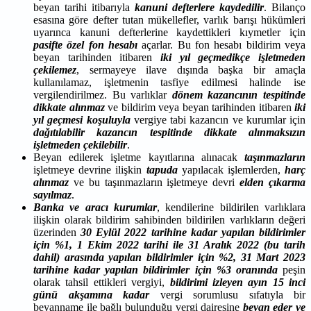
beyan tarihi itibarıyla
kanuni defterlere kaydedilir
. Bilanço
esasına göre defter tutan mükellefler, varlık barışı hükümleri
uyarınca kanuni defterlerine kaydettikleri kıymetler için
pasifte özel fon hesabı
açarlar. Bu fon hesabı bildirim veya
beyan tarihinden itibaren
iki yıl geçmedikçe işletmeden
çekilemez
, sermayeye ilave dışında başka bir amaçla
kullanılamaz, işletmenin tasfiye edilmesi halinde ise
vergilendirilmez. Bu varlıklar
dönem kazancının tespitinde
dikkate alınmaz
ve bildirim veya beyan tarihinden itibaren
iki
yıl geçmesi koşuluyla
vergiye tabi kazancın ve kurumlar için
dağıtılabilir kazancın tespitinde dikkate alınmaksızın
işletmeden çekilebilir
.
Beyan edilerek işletme kayıtlarına alınacak
taşınmazların
işletmeye devrine ilişkin
tapuda
yapılacak işlemlerden,
harç
alınmaz
ve bu taşınmazların işletmeye devri
elden çıkarma
sayılmaz
.
Banka ve aracı kurumlar
, kendilerine bildirilen varlıklara
ilişkin olarak bildirim sahibinden bildirilen varlıkların değeri
üzerinden
30 Eylül 2022 tarihine kadar yapılan bildirimler
için %1, 1 Ekim 2022 tarihi ile 31 Aralık 2022 (bu tarih
dahil) arasında yapılan bildirimler için %2, 31 Mart 2023
tarihine kadar yapılan bildirimler için %3 oranında
peşin
olarak tahsil ettikleri vergiyi,
bildirimi izleyen ayın 15 inci
günü akşamına kadar
vergi sorumlusu sıfatıyla bir
beyanname ile bağlı bulunduğu vergi dairesine
beyan eder ve