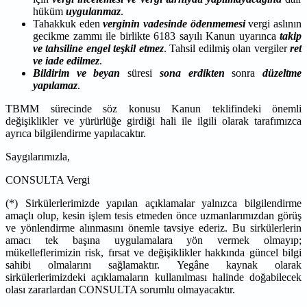
hüküm
uygulanmaz
.
Tahakkuk eden
verginin vadesinde ödenmemesi
vergi aslının
gecikme zammı ile birlikte 6183 sayılı Kanun uyarınca
takip
ve tahsiline engel teşkil etmez
. Tahsil edilmiş olan vergiler
ret
ve iade edilmez
.
Bildirim ve beyan
süresi
sona erdikten
sonra
düzeltme
yapılamaz
.
TBMM sürecinde söz konusu Kanun teklifindeki önemli
değişiklikler ve yürürlüğe girdiği hali ile ilgili olarak tarafımızca
ayrıca bilgilendirme yapılacaktır.
Saygılarımızla,
CONSULTA Vergi
(*) Sirkülerlerimizde yapılan açıklamalar yalnızca bilgilendirme
amaçlı olup, kesin işlem tesis etmeden önce uzmanlarımızdan görüş
ve yönlendirme alınmasını önemle tavsiye ederiz. Bu sirkülerlerin
amacı tek başına uygulamalara yön vermek olmayıp;
mükelleflerimizin risk, fırsat ve değişiklikler hakkında güncel bilgi
sahibi olmalarını sağlamaktır. Yegâne kaynak olarak
sirkülerlerimizdeki açıklamaların kullanılması halinde doğabilecek
olası zararlardan CONSULTA sorumlu olmayacaktır.