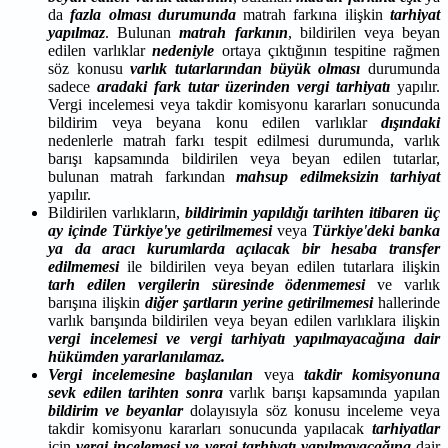
da
fazla olması durumunda
matrah farkına ilişkin
tarhiyat
yapılmaz
. Bulunan
matrah farkının
, bildirilen veya beyan
edilen varlıklar
nedeniyle
ortaya çıktığının tespitine rağmen
söz konusu
varlık tutarlarından büyük olması
durumunda
sadece
aradaki fark tutar
üzerinden vergi tarhiyatı
yapılır.
Vergi incelemesi veya takdir komisyonu kararları sonucunda
bildirim veya beyana konu edilen varlıklar
dışındaki
nedenlerle matrah farkı tespit edilmesi durumunda, varlık
barışı kapsamında bildirilen veya beyan edilen tutarlar,
bulunan matrah farkından
mahsup edilmeksizin tarhiyat
yapılır.
Bildirilen varlıkların,
bildirimin yapıldığı tarihten itibaren üç
ay içinde Türkiye'ye getirilmemesi
veya
Türkiye'deki banka
ya da aracı kurumlarda açılacak bir hesaba transfer
edilmemesi
ile bildirilen veya beyan edilen tutarlara ilişkin
tarh edilen vergilerin süresinde ödenmemesi
ve varlık
barışına ilişkin
diğer şartların yerine getirilmemesi
hallerinde
varlık barışında bildirilen veya beyan edilen varlıklara ilişkin
vergi incelemesi ve vergi tarhiyatı yapılmayacağına dair
hükümden yararlanılamaz.
Vergi incelemesine başlanılan
veya
takdir komisyonuna
sevk edilen
tarihten sonra
varlık barışı kapsamında yapılan
bildirim ve beyanlar
dolayısıyla söz konusu inceleme veya
takdir komisyonu kararları sonucunda yapılacak
tarhiyatlar
için
vergi incelemesi ve vergi tarhiyatı yapılmayacağına
dair