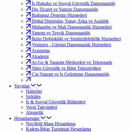
İş Hukuku ve Sosyal Güvenlik Danışmanlığı
Dış Ticaret ve Yatırım Danışmanlığı
Bağımsız Denetim Hizmetleri
Dijital Dönüşüm, Yapay Zeka ve Analitik
Muhasebe ve Mali Danışmanlık Hizmetleri
Yatırım ve Teşvik Danışmanlığı
İklim Değişikliği ve Sürdürülebilirlik Hizmetleri
Ventures - Girişim Danışmanlık Hizmetleri
Araştırma
Akademi
Ar-Ge & Tasarım Merkezleri ve Teknopark
Siber Güvenlik ve Bilgi Teknolojileri
Çin Yatırım ve İş Geliştirme Danışmanlığı
Yayınlar
Haberler
Sirküler
İş & Sosyal Güvenlik Bültenleri
Vergi Takvimleri
Abonelik
Hesaplamalar
Net-Brüt Maaş Hesaplama
Kıdem-İhbar Tazminati Hesaplama