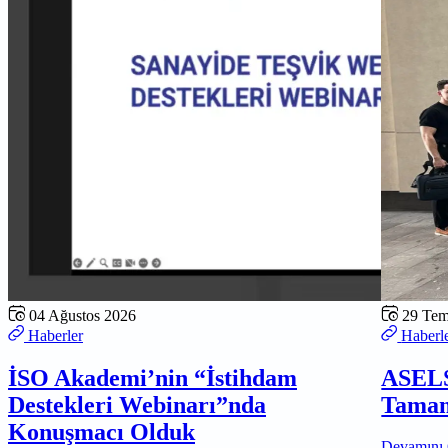
04 Ağustos 2026
29 Te
Haberler
Haberl
İSO Akademi’nin “İstihdam
ASELS
Destekleri Webinarı”nda
Tamam
Konuşmacı Olduk
Devamını