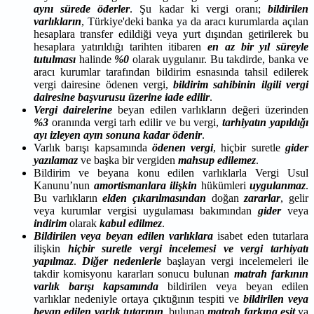
aynı sürede öderler
. Şu kadar ki vergi oranı;
bildirilen
varlıkların
, Türkiye'deki banka ya da aracı kurumlarda açılan
hesaplara transfer edildiği veya yurt dışından getirilerek bu
hesaplara yatırıldığı tarihten itibaren
en az bir yıl süreyle
tutulması
halinde
%0
olarak uygulanır. Bu takdirde, banka ve
aracı kurumlar tarafından bildirim esnasında tahsil edilerek
vergi dairesine ödenen vergi,
bildirim sahibinin ilgili vergi
dairesine başvurusu üzerine iade edilir
.
Vergi dairelerine
beyan edilen varlıkların değeri üzerinden
%3
oranında vergi tarh edilir ve bu vergi,
tarhiyatın yapıldığı
ayı izleyen ayın sonuna kadar ödenir
.
Varlık barışı kapsamında
ödenen vergi
, hiçbir suretle
gider
yazılamaz
ve başka bir vergiden
mahsup
edilemez
.
Bildirim ve beyana konu edilen varlıklarla Vergi Usul
Kanunu’nun
amortismanlara ilişkin
hükümleri
uygulanmaz
.
Bu varlıkların
elden çıkarılmasından
doğan
zararlar
, gelir
veya kurumlar vergisi uygulaması bakımından
gider
veya
indirim
olarak
kabul edilmez
.
Bildirilen veya beyan edilen varlıklara
isabet eden tutarlara
ilişkin
hiçbir suretle vergi incelemesi ve vergi tarhiyatı
yapılmaz
.
Diğer nedenlerle
başlayan vergi incelemeleri ile
takdir komisyonu kararları sonucu bulunan
matrah farkının
varlık barışı kapsamında
bildirilen veya beyan edilen
varlıklar nedeniyle ortaya çıktığının tespiti ve
bildirilen veya
beyan edilen varlık tutarının
, bulunan
matrah farkına eşit
ya