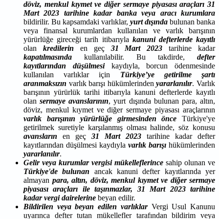
döviz, menkul kıymet ve diğer sermaye piyasası araçları 31
Mart 2023 tarihine kadar banka veya aracı kurumlara
bildirilir. Bu kapsamdaki varlıklar,
yurt dışında
bulunan banka
veya finansal kurumlardan kullanılan ve varlık barışının
yürürlüğe gireceği tarih itibarıyla
kanuni defterlerde kayıtlı
olan
kredilerin
en geç
31 Mart 2023
tarihine kadar
kapatılmasında
kullanılabilir. Bu takdirde,
defter
kayıtlarından düşülmesi
kaydıyla, borcun ödenmesinde
kullanılan varlıklar için
Türkiye’ye getirilme şartı
aranmaksızın
varlık barışı hükümlerinden
yararlanılır
. Varlık
barışının yürürlük tarihi itibarıyla kanuni defterlerde kayıtlı
olan
sermaye avanslarının
, yurt dışında bulunan para, altın,
döviz, menkul kıymet ve diğer sermaye piyasası araçlarının
varlık barışının yürürlüğe girmesinden önce
Türkiye'ye
getirilmek suretiyle karşılanmış olması halinde, söz konusu
avansların
en geç
31 Mart 2023
tarihine kadar defter
kayıtlarından düşülmesi kaydıyla
varlık barışı
hükümlerinden
yararlanılır
.
Gelir veya kurumlar vergisi
mükelleflerince
sahip olunan ve
Türkiye'de bulunan
ancak kanuni defter kayıtlarında yer
almayan
para, altın, döviz, menkul kıymet ve diğer sermaye
piyasası araçları ile taşınmazlar, 31 Mart 2023 tarihine
kadar vergi dairelerine
beyan edilir.
Bildirilen veya beyan edilen varlıklar
Vergi Usul Kanunu
uyarınca defter tutan mükellefler tarafından bildirim veya