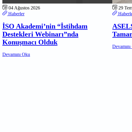
04 Ağustos 2026
29 Te
Haberler
Haberl
İSO Akademi’nin “İstihdam
ASELS
Destekleri Webinarı”nda
Tamam
Konuşmacı Olduk
Devamını
Devamını Oku