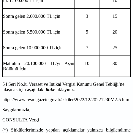
İlk 1.100.000 TL için
1
10
Sonra gelen 2.600.000 TL için
3
15
Sonra gelen 5.500.000 TL için
5
20
Sonra gelen 10.900.000 TL için
7
25
Matrahın 20.100.000 TL'yi Aşan
10
30
Bölümü İçin
54 Seri No.lu Veraset ve İntikal Vergisi Kanunu Genel Tebliği’ne
ulaşmak için aşağıdaki
linke
tıklayınız.
https://www.resmigazete.gov.tr/eskiler/2022/12/20221230M2-5.htm
Saygılarımızla,
CONSULTA Vergi
(*) Sirkülerlerimizde yapılan açıklamalar yalnızca bilgilendirme