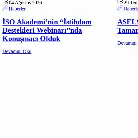
04 Ağustos 2026
29 Te
Haberler
Haberl
İSO Akademi’nin “İstihdam
ASELS
Destekleri Webinarı”nda
Tamam
Konuşmacı Olduk
Devamını
Devamını Oku