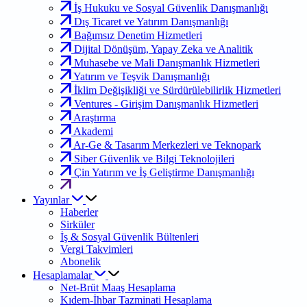
İş Hukuku ve Sosyal Güvenlik Danışmanlığı
Dış Ticaret ve Yatırım Danışmanlığı
Bağımsız Denetim Hizmetleri
Dijital Dönüşüm, Yapay Zeka ve Analitik
Muhasebe ve Mali Danışmanlık Hizmetleri
Yatırım ve Teşvik Danışmanlığı
İklim Değişikliği ve Sürdürülebilirlik Hizmetleri
Ventures - Girişim Danışmanlık Hizmetleri
Araştırma
Akademi
Ar-Ge & Tasarım Merkezleri ve Teknopark
Siber Güvenlik ve Bilgi Teknolojileri
Çin Yatırım ve İş Geliştirme Danışmanlığı
Yayınlar
Haberler
Sirküler
İş & Sosyal Güvenlik Bültenleri
Vergi Takvimleri
Abonelik
Hesaplamalar
Net-Brüt Maaş Hesaplama
Kıdem-İhbar Tazminati Hesaplama