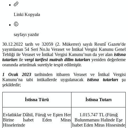
Linki Kopyala
sayfayı yazdır
30.12.2022 tarih ve 32059 (2. Mükerrer) sayılı Resmî Gazete'de
yayımlanan 54 Seri No.lu Veraset ve İntikal Vergisi Kanunu Genel
Tebliği ile Veraset ve İntikal Vergisi Kanunu’nun da yer alan
istisna
tutarları
ile
vergi tarifesi matrah dilim tutarları
yeniden değerleme
oranında artırılmak suretiyle tespit edilmiştir.
1 Ocak 2023
tarihinden itibaren Veraset ve İntikal Vergisi
Kanunu’na tabi intikallerde uygulanacak
istisna tutarları
şu
şekildedir;
İstisna Türü
İstisna Tutarı
Evlatlıklar Dâhil, Füruğ ve Eşten Her
1.015.747 TL (Füruğ
Birine İsabet Eden Miras
Bulunmaması Halinde Eşe
Hisselerinde
İsabet Eden Miras Hissesinde