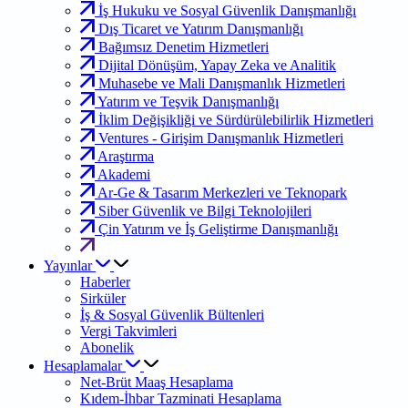
İş Hukuku ve Sosyal Güvenlik Danışmanlığı
Dış Ticaret ve Yatırım Danışmanlığı
Bağımsız Denetim Hizmetleri
Dijital Dönüşüm, Yapay Zeka ve Analitik
Muhasebe ve Mali Danışmanlık Hizmetleri
Yatırım ve Teşvik Danışmanlığı
İklim Değişikliği ve Sürdürülebilirlik Hizmetleri
Ventures - Girişim Danışmanlık Hizmetleri
Araştırma
Akademi
Ar-Ge & Tasarım Merkezleri ve Teknopark
Siber Güvenlik ve Bilgi Teknolojileri
Çin Yatırım ve İş Geliştirme Danışmanlığı
Yayınlar
Haberler
Sirküler
İş & Sosyal Güvenlik Bültenleri
Vergi Takvimleri
Abonelik
Hesaplamalar
Net-Brüt Maaş Hesaplama
Kıdem-İhbar Tazminati Hesaplama