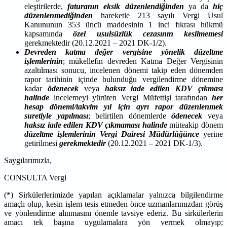
eleştirilerde,
faturanın eksik düzenlendiğinden
ya da
hiç
düzenlenmediğinden
hareketle 213 sayılı Vergi Usul
Kanununun 353 üncü maddesinin 1 inci fıkrası hükmü
kapsamında
özel usulsüzlük cezasının kesilmemesi
gerekmektedir (20.12.2021 – 2021 DK-1/2).
Devreden katma değer vergisine yönelik düzeltme
işlemlerinin
; mükellefin devreden Katma Değer Vergisinin
azaltılması sonucu, incelenen dönemi takip eden dönemden
rapor tarihinin içinde bulunduğu vergilendirme dönemine
kadar
ödenecek
veya
haksız iade edilen KDV çıkması
halinde
incelemeyi yürüten Vergi Müfettişi tarafından
her
hesap dönemi/takvim yıl için ayrı rapor düzenlenmek
suretiyle yapılması
; belirtilen dönemlerde
ödenecek
veya
haksız iade edilen KDV
çıkmaması
halinde
müteakip dönem
düzeltme işlemlerinin Vergi Dairesi Müdürlüğünce
yerine
getirilmesi
gerekmektedir
(20.12.2021 – 2021 DK-1/3).
Saygılarımızla,
CONSULTA Vergi
(*) Sirkülerlerimizde yapılan açıklamalar yalnızca bilgilendirme
amaçlı olup, kesin işlem tesis etmeden önce uzmanlarımızdan görüş
ve yönlendirme alınmasını önemle tavsiye ederiz. Bu sirkülerlerin
amacı tek başına uygulamalara yön vermek olmayıp;