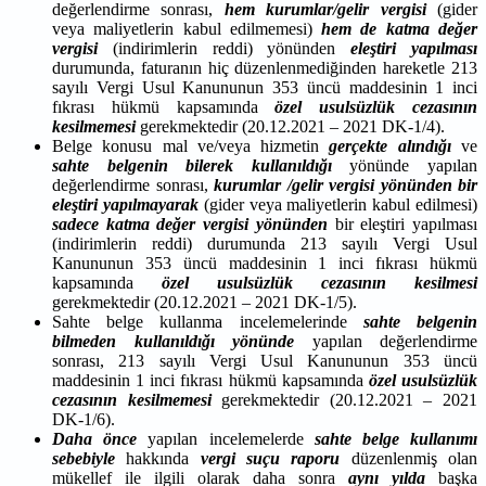
değerlendirme sonrası,
hem kurumlar/gelir vergisi
(gider
veya maliyetlerin kabul edilmemesi)
hem de katma değer
vergisi
(indirimlerin reddi) yönünden
eleştiri yapılması
durumunda, faturanın hiç düzenlenmediğinden hareketle 213
sayılı Vergi Usul Kanununun 353 üncü maddesinin 1 inci
fıkrası hükmü kapsamında
özel usulsüzlük cezasının
kesilmemesi
gerekmektedir (20.12.2021 – 2021 DK-1/4).
Belge konusu mal ve/veya hizmetin
gerçekte alındığı
ve
sahte belgenin bilerek kullanıldığı
yönünde yapılan
değerlendirme sonrası,
kurumlar /gelir vergisi yönünden bir
eleştiri yapılmayarak
(gider veya maliyetlerin kabul edilmesi)
sadece katma değer vergisi yönünden
bir eleştiri yapılması
(indirimlerin reddi) durumunda 213 sayılı Vergi Usul
Kanununun 353 üncü maddesinin 1 inci fıkrası hükmü
kapsamında
özel usulsüzlük cezasının kesilmesi
gerekmektedir (20.12.2021 – 2021 DK-1/5).
Sahte belge kullanma incelemelerinde
sahte belgenin
bilmeden kullanıldığı yönünde
yapılan değerlendirme
sonrası, 213 sayılı Vergi Usul Kanununun 353 üncü
maddesinin 1 inci fıkrası hükmü kapsamında
özel usulsüzlük
cezasının kesilmemesi
gerekmektedir (20.12.2021 – 2021
DK-1/6).
Daha önce
yapılan incelemelerde
sahte belge kullanımı
sebebiyle
hakkında
vergi suçu raporu
düzenlenmiş olan
mükellef ile ilgili olarak daha sonra
aynı yılda
başka