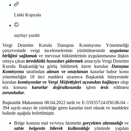
Linki Kopyala
sayfayı yazdır
Vergi Denetim Kurulu Danışma Komisyonu Yönetmeliği
çerçevesinde vergi incelemelerinin yürütülmesinde
uygulama
birliğini sağlamak
ve mevzuat hükümlerinin uygulanmasına ilişkin
ortaya çıkan
tereddütlü hususları gidermek
amacıyla Vergi Denetim
Kurulu Başkanlığı’na görüş bildirmek üzere kurulan
Danışma
Komisyonu
tarafından
alınan ve onaylanan
kararlar bahse konu
yönetmeliğin 18 inci maddesi uyarınca Başkanlık bünyesinde
kurulan
komisyonlar ve Vergi Müfettişleri açısından bağlayıcı
olup
söz konusu
kararlar doğrultusunda
işlem
tesis
edilmesi
zorunludur
.
Başkanlık Makamının 08.04.2022 tarih ve E-55935724-050.06.04 –
394 sayılı onayı ile yürürlüğe giren kararlar özet olarak ve maddeler
halinde aşağıda belirtilmiştir.
Belge konusu mal ve/veya hizmetin
gerçekten
alınmadığı
ve
sahte belgenin bilerek kullanıldığı
yönünde yapılan