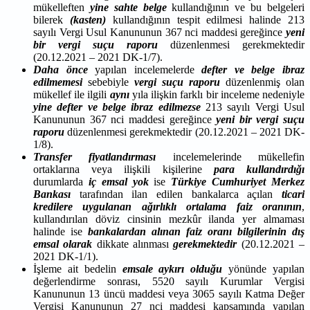
mükelleften
yine sahte belge
kullandığının ve bu belgeleri
bilerek
(kasten)
kullandığının tespit edilmesi halinde 213
sayılı Vergi Usul Kanununun 367 nci maddesi gereğince
yeni
bir vergi suçu raporu
düzenlenmesi gerekmektedir
(20.12.2021 – 2021 DK-1/7).
Daha önce
yapılan incelemelerde
defter ve belge ibraz
edilmemesi
sebebiyle
vergi suçu raporu
düzenlenmiş olan
mükellef ile ilgili
aynı
yıla ilişkin farklı bir inceleme nedeniyle
yine defter ve belge ibraz edilmezse
213 sayılı Vergi Usul
Kanununun 367 nci maddesi gereğince
yeni bir vergi suçu
raporu
düzenlenmesi gerekmektedir (20.12.2021 – 2021 DK-
1/8).
Transfer fiyatlandırması
incelemelerinde mükellefin
ortaklarına veya ilişkili kişilerine
para
kullandırdığı
durumlarda
iç emsal yok
ise
Türkiye Cumhuriyet Merkez
Bankası
tarafından ilan edilen bankalarca açılan
ticari
kredilere uygulanan ağırlıklı ortalama faiz oranının
,
kullandırılan döviz cinsinin mezkûr ilanda yer almaması
halinde ise
bankalardan alınan faiz oranı bilgilerinin
dış
emsal olarak
dikkate alınması
gerekmektedir
(20.12.2021 –
2021 DK-1/1).
İşleme ait bedelin
emsale aykırı olduğu
yönünde yapılan
değerlendirme sonrası, 5520 sayılı Kurumlar Vergisi
Kanununun 13 üncü maddesi veya 3065 sayılı Katma Değer
Vergisi Kanununun 27 nci maddesi kapsamında yapılan