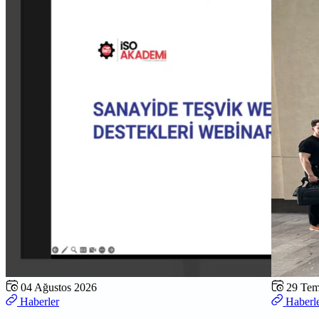
04 Ağustos 2026
29 Te
Haberler
Haberl