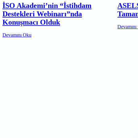
İSO Akademi’nin “İstihdam
ASELS
Destekleri Webinarı”nda
Tamam
Konuşmacı Olduk
Devamını
Devamını Oku