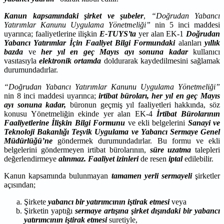
Kanun kapsamındaki
şirket ve şubeler
,
“Doğrudan Yabancı
Yatırımlar Kanunu Uygulama Yönetmeliği”
nin 5 inci maddesi
uyarınca; faaliyetlerine ilişkin
E-TUYS’ta
yer alan EK-1
Doğrudan
Yabancı Yatırımlar İçin Faaliyet Bilgi Formundaki
alanları
yıllık
bazda
ve
her yıl en geç Mayıs ayı sonuna kadar
kullanıcı
vasıtasıyla
elektronik ortamda
doldurarak kaydedilmesini sağlamak
durumundadırlar.
“Doğrudan Yabancı Yatırımlar Kanunu Uygulama Yönetmeliği”
nin 8 inci maddesi uyarınca;
irtibat büroları, her yıl en geç Mayıs
ayı sonuna kadar,
büronun geçmiş yıl faaliyetleri hakkında, söz
konusu Yönetmeliğin ekinde yer alan EK-4
İrtibat Bürolarının
Faaliyetlerine İlişkin Bilgi Formunu
ve ekli belgelerini
Sanayi ve
Teknoloji Bakanlığı Teşvik Uygulama ve Yabancı Sermaye Genel
Müdürlüğü’ne
göndermek durumundadırlar. Bu formu ve ekli
belgelerini göndermeyen irtibat bürolarının,
süre uzatma
talepleri
değerlendirmeye
alınmaz. Faaliyet izinleri
de resen
iptal
edilebilir.
Kanun kapsamında bulunmayan
tamamen yerli sermayeli
şirketler
açısından;
Şirkete
yabancı bir yatırımcının iştirak
etmesi
veya
Şirketin yaptığı
sermaye artışına şirket dışındaki bir yabancı
yatırımcının iştirak
etmesi
suretiyle,