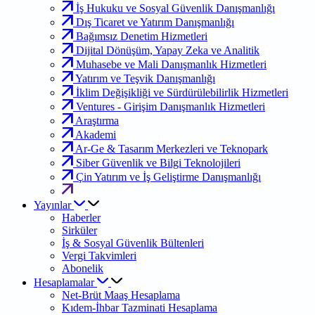
İş Hukuku ve Sosyal Güvenlik Danışmanlığı
Dış Ticaret ve Yatırım Danışmanlığı
Bağımsız Denetim Hizmetleri
Dijital Dönüşüm, Yapay Zeka ve Analitik
Muhasebe ve Mali Danışmanlık Hizmetleri
Yatırım ve Teşvik Danışmanlığı
İklim Değişikliği ve Sürdürülebilirlik Hizmetleri
Ventures - Girişim Danışmanlık Hizmetleri
Araştırma
Akademi
Ar-Ge & Tasarım Merkezleri ve Teknopark
Siber Güvenlik ve Bilgi Teknolojileri
Çin Yatırım ve İş Geliştirme Danışmanlığı
Yayınlar
Haberler
Sirküler
İş & Sosyal Güvenlik Bültenleri
Vergi Takvimleri
Abonelik
Hesaplamalar
Net-Brüt Maaş Hesaplama
Kıdem-İhbar Tazminati Hesaplama