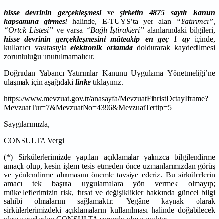
hisse devrinin gerçekleşmesi
ve
şirketin 4875 sayılı Kanun
kapsamına girmesi
halinde, E-TUYS’ta yer alan
“Yatırımcı”,
“Ortak Listesi”
ve varsa
“Bağlı İştirakleri”
alanlarındaki bilgileri,
hisse devrinin gerçekleşmesini müteakip en geç 1 ay
içinde,
kullanıcı vasıtasıyla
elektronik ortamda
doldurarak kaydedilmesi
zorunluluğu unutulmamalıdır.
Doğrudan Yabancı Yatırımlar Kanunu Uygulama Yönetmeliği’ne
ulaşmak için aşağıdaki
linke
tıklayınız.
https://www.mevzuat.gov.tr/anasayfa/MevzuatFihristDetayIframe?
MevzuatTur=7&MevzuatNo=4396&MevzuatTertip=5
Saygılarımızla,
CONSULTA Vergi
(*) Sirkülerlerimizde yapılan açıklamalar yalnızca bilgilendirme
amaçlı olup, kesin işlem tesis etmeden önce uzmanlarımızdan görüş
ve yönlendirme alınmasını önemle tavsiye ederiz. Bu sirkülerlerin
amacı tek başına uygulamalara yön vermek olmayıp;
mükelleflerimizin risk, fırsat ve değişiklikler hakkında güncel bilgi
sahibi olmalarını sağlamaktır. Yegâne kaynak olarak
sirkülerlerimizdeki açıklamaların kullanılması halinde doğabilecek
olası zararlardan CONSULTA sorumlu olmayacaktır.