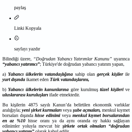
paylaş
Linki Kopyala
sayfayı yazdır
Bilindiği üzere,
“Doğrudan Yabancı Yatırımlar Kanunu”
uyarınca
“yabancı yatırımcı”
; Türkiye'de doğrudan yabancı yatırım yapan,
a)
Yabancı ülkelerin vatandaşlığına
sahip olan
gerçek kişiler
ile
yurt dışında
ikamet eden
Türk vatandaşlarını,
b)
Yabancı ülkelerin
kanunlarına
göre kurulmuş
tüzel kişileri
ve
uluslararası kuruluşları
ifade etmektedir.
Bu kişilerin 4875 sayılı Kanun’da belirtilen ekonomik varlıklar
aralığıyla;
yeni şirket kurmaları
veya
şube açmaları,
menkul kıymet
borsaları dışında
hisse edinimi
veya
menkul kıymet borsalarından
en az %10
hisse oranı ya da aynı oranda oy hakkı sağlayan
edinimler yoluyla mevcut bir
şirkete ortak olmaları
“doğrudan
yabancı yatırım”
olarak kabul edilir.