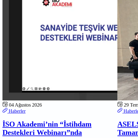
04 Ağustos 2026
29 Te
Haberler
Haberl
İSO Akademi’nin “İstihdam
ASELS
Destekleri Webinarı”nda
Tamam