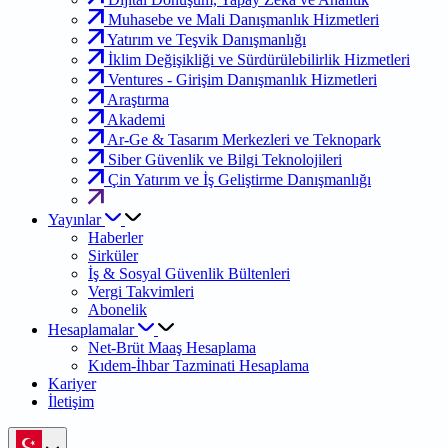
Muhasebe ve Mali Danışmanlık Hizmetleri
Yatırım ve Teşvik Danışmanlığı
İklim Değişikliği ve Sürdürülebilirlik Hizmetleri
Ventures - Girişim Danışmanlık Hizmetleri
Araştırma
Akademi
Ar-Ge & Tasarım Merkezleri ve Teknopark
Siber Güvenlik ve Bilgi Teknolojileri
Çin Yatırım ve İş Geliştirme Danışmanlığı
Yayınlar
Haberler
Sirküler
İş & Sosyal Güvenlik Bültenleri
Vergi Takvimleri
Abonelik
Hesaplamalar
Net-Brüt Maaş Hesaplama
Kıdem-İhbar Tazminati Hesaplama
Kariyer
İletişim