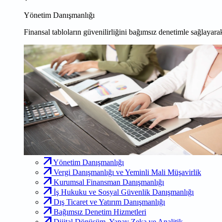
Yönetim Danışmanlığı
Finansal tabloların güvenilirliğini bağımsız denetimle sağlayarak
Yönetim Danışmanlığı
Vergi Danışmanlığı ve Yeminli Mali Müşavirlik
Kurumsal Finansman Danışmanlığı
İş Hukuku ve Sosyal Güvenlik Danışmanlığı
Dış Ticaret ve Yatırım Danışmanlığı
Bağımsız Denetim Hizmetleri
Dijital Dönüşüm, Yapay Zeka ve Analitik