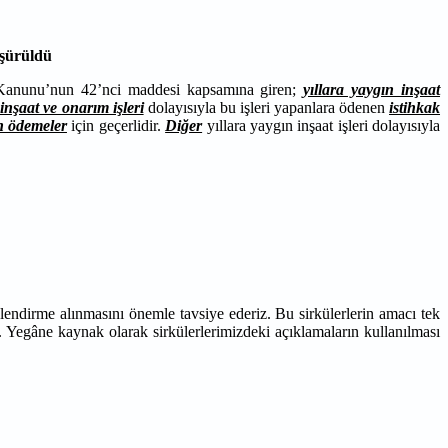
üşürüldü
i Kanunu’nun 42’nci maddesi kapsamına giren;
yıllara yaygın inşaat
inşaat ve onarım işleri
dolayısıyla bu işleri yapanlara ödenen
istihkak
n ödemeler
için geçerlidir.
Diğer
yıllara yaygın inşaat işleri dolayısıyla
lendirme alınmasını önemle tavsiye ederiz. Bu sirkülerlerin amacı tek
. Yegâne kaynak olarak sirkülerlerimizdeki açıklamaların kullanılması